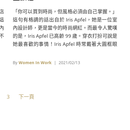
店
「你可以買到時尚，但風格必須由自己掌握。」
這
這句有格調的話出自於 Iris Apfel，她是一位室
內
內設計師，更是當今的時尚網紅。而最令人驚嘆
不
的是，Iris Apfel 已高齡 99 歲。穿衣打扮可說是
她最喜歡的事情！Iris Apfel 時常戴著大圓框眼
鏡和各式配件，鮮豔繽紛就是她的個人風格。不
被年齡設限自己的想法，被稱為史上最高齡的時
By
Women In Work
| 2021/02/13
尚指標，她的繽紛人生，值得你我細細品味。
3
下一頁