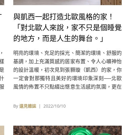
T
與凱西一起打造北歐風格的家！
「對北歐人來說，家不只是個睡覺
的地方，而是人生的舞台。」
，
明亮的環境、充足的採光、簡潔的環境、舒服的
樣
基調，加上充滿質感的居家布置、令人心曠神怡
是
的設計溫暖，初次見到張顥璇（凱西）的家，你
什
一定會對那獨特且美好的環境印象深刻──北歐
服
風情的佈置不只點綴出愜意生活感的氛圍，更在
那充滿品味的空間中，有著讓人悠然神往的浪
漫。
By
遠見雜誌
| 2022/10/10