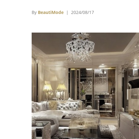
Aesop長期合作夥伴日本建築設計事務所Tora
Architects走訪台中街道時鮮明的印象；台
By
BeautiMode
| 2024/08/17
一間街邊店的店裝設計靈感來自「傳統生鮮
場」的風情景象，以及市場文化在台灣民眾日
生活中所扮演的核心角色。