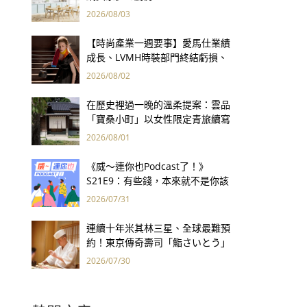
2026/08/03
【時尚產業一週要事】愛馬仕業績
成長、LVMH時裝部門終結虧損、
Kering轉型策略初現成效、Prada
2026/08/02
集團財報亮眼
在歷史裡過一晚的溫柔提案：雲品
「寶桑小町」以女性限定青旅續寫
台東老屋記憶
2026/08/01
《威～連你也Podcast了！》
S21E9：有些錢，本來就不是你該
賺的——讀《一個投機者的告白》
2026/07/31
連續十年米其林三星、全球最難預
約！東京傳奇壽司「鮨さいとう」
為何破例首度來台？
2026/07/30