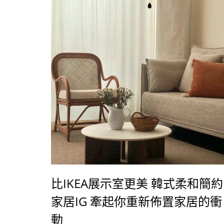
比IKEA展示室更美 韓式柔和簡約
家居IG 牽起你重新佈置家居的衝
動