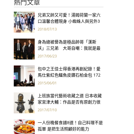
熱門文章
兄弟又帥又可愛！湯姆荷蘭一家六
口溫馨合體現身 小蜘蛛人與另外3
個弟弟感情超好！
2018/07/13
身為總被譽為是極品帥哥「漢斯
沃」三兄弟 大哥自嘲：我就是最
矮的那一個！
2017/06/23
包中之王佳士得香港再創紀錄！愛
馬仕紫紅色鱷魚皮鑽石柏金包 172
萬港幣創全球手袋拍賣最高價
2015/06/01
上班族當代藝術收藏之道 日本收藏
家宮津大輔：作品是否有原創力很
重要
2017/07/10
一人份晚餐食譜8道！自己料理不是
孤單 是把生活照顧好的能力