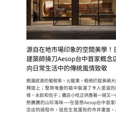
源自在地市場印象的空間美學！
建築師操刀Aesop台中首家概念
向日常生活中的傳統風情致敬
飽滿欲滴的葡萄串、火龍果，輕倚於甜美碩大
釋迦上；整齊堆疊的箱中裝滿了令人垂涎的
條、水餃和包子；攤店小吃正供應著一碗又一
熱騰騰的山珍海味──在發想Aesop台中首家
念店的過程中，這些生氣蓬勃的市井畫面，