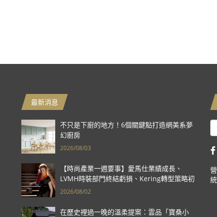
最新消息
不只是下廚的地方！6個關鍵點打造網美系夢
幻廚房
2026/08/03
【時尚產業一週要事】愛馬仕業績成長、
營
LVMH時裝部門終結虧損、Kering轉型策略初
統
現成效、Prada集團財報亮眼
2026/08/02
在歷史裡過一晚的溫柔提案：雲品「寶桑小