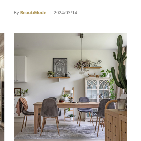
fu
巴黎裝飾藝術博物館（the Musée des Arts-
中第
Décoratifs）都是他的客戶。他更是法國精品品
By
BeautiMode
| 2024/03/14
市
牌卡地亞（Cartier）的御用設計師，為品牌在世
常
界各地的所有精品店主導空間概念和設計，從
2002年開始至今，已經打造了至少470間精品
店。