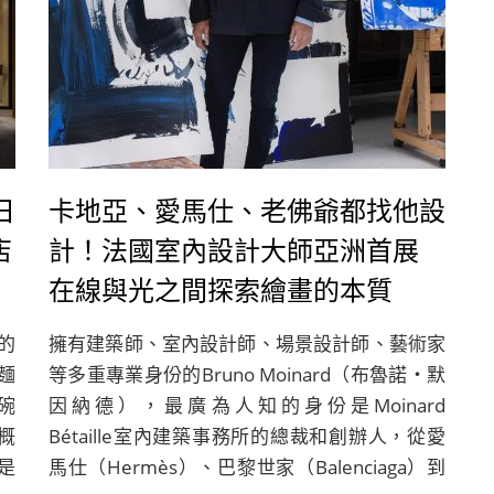
日
卡地亞、愛馬仕、老佛爺都找他設
店
計！法國室內設計大師亞洲首展
在線與光之間探索繪畫的本質
的
擁有建築師、室內設計師、場景設計師、藝術家
麵
等多重專業身份的Bruno Moinard（布魯諾・默
碗
因納德），最廣為人知的身份是Moinard
概
Bétaille室內建築事務所的總裁和創辦人，從愛
是
馬仕（Hermès）、巴黎世家（Balenciaga）到