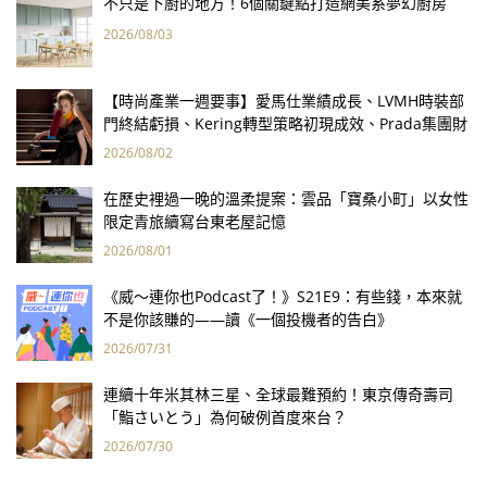
不只是下廚的地方！6個關鍵點打造網美系夢幻廚房
2026/08/03
【時尚產業一週要事】愛馬仕業績成長、LVMH時裝部
門終結虧損、Kering轉型策略初現成效、Prada集團財
報亮眼
2026/08/02
在歷史裡過一晚的溫柔提案：雲品「寶桑小町」以女性
限定青旅續寫台東老屋記憶
2026/08/01
《威～連你也Podcast了！》S21E9：有些錢，本來就
不是你該賺的——讀《一個投機者的告白》
2026/07/31
連續十年米其林三星、全球最難預約！東京傳奇壽司
「鮨さいとう」為何破例首度來台？
2026/07/30