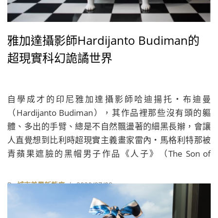
雅加達攝影師Hardijanto Budiman的
超現實科幻詭譎世界
自學成才的印尼雅加達攝影師哈迪揚托‧布迪曼
（Hardijanto Budiman），其作品裡那些沒有頭的軀
體、多出的手臂、總是不自然飄盪著的細黑長辮，會讓
人直覺想到比利時超現實主義畫家雷內‧馬格利特那被
青蘋果遮臉的黑帽男子作品《人子》（The Son of
Man），充滿濃厚的超現實氣息。
By
城市美學新態度
| 2020/07/08