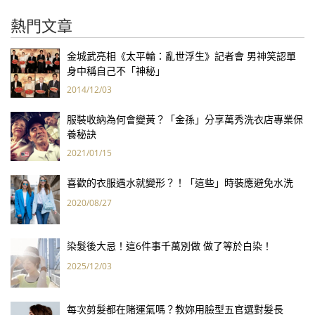
熱門文章
金城武亮相《太平輪：亂世浮生》記者會 男神笑認單
身中稱自己不「神秘」
2014/12/03
服裝收納為何會變黃？「金孫」分享萬秀洗衣店專業保
養秘訣
2021/01/15
喜歡的衣服遇水就變形？！「這些」時裝應避免水洗
2020/08/27
染髮後大忌！這6件事千萬別做 做了等於白染！
2025/12/03
每次剪髮都在賭運氣嗎？教妳用臉型五官選對髮長