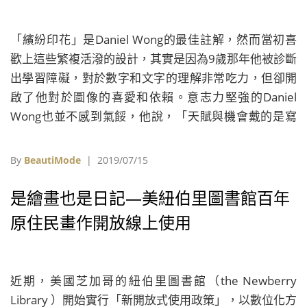
「繽紛印花」是Daniel Wong的最佳註解，然而當初喜
歡上這些繁複活潑的設計，其實是因為9歲那年他被診斷
出學習障礙，對於數字和文字的理解非常吃力，但卻開
啟了他對於圖像的喜愛和依賴。意志力堅強的Daniel
Wong也並不感到氣餒，他說，「天賦與機會戴的是寫
著缺憾和考驗的面具，全憑我們自己如何識破當中的偽
裝，再以高昂的鬥志奮力激發所有的能量，我們一定可
By
BeautiMode
| 2019/07/15
以戰勝自己！學習障礙是上天送的最美好禮物！」
是繪畫也是日記—美紐伯里圖書館百年
原住民畫作開放線上使用
近期，美國芝加哥的紐伯里圖書館（the Newberry
Library ）開始實行「新開放式使用政策」，以數位化方