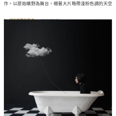
作。以原始曠野為舞台，襯著大片略帶淺粉色調的天空
隱隱透露些許不安感，而後各種動物粉墨登場，無論是
體型較小的兔子、狐狸，抑或是龐大的老虎、河馬，都
By
城市美學新態度
| 2020/09/11
是布魯諾‧龐蒂羅利畫筆下的高難度體操動作表演者。
這些動物平常都為人所熟知，然而牠們的動作卻出奇的
曲折且難以達成。當熟悉的視覺符號轉置為陌生的圖像
表徵，這其中的超現實感便鋒芒銳利地透出畫紙，驚醒
毫無防備的觀者。