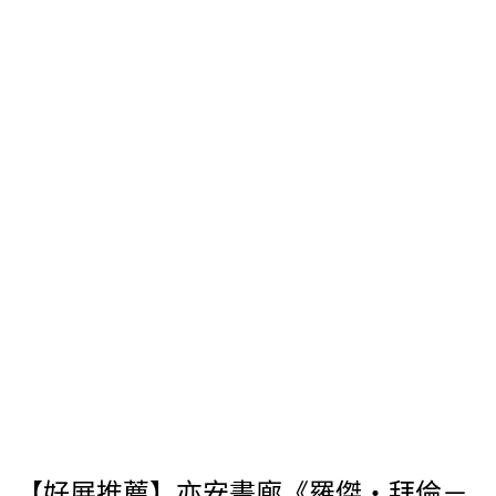
【好展推薦】亦安畫廊《羅傑・拜倫－