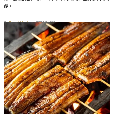
觀。
By
BeautiMode
| 2024/12/23