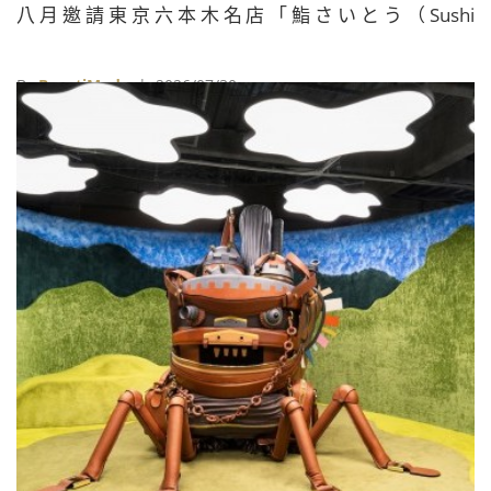
八月邀請東京六本木名店「鮨さいとう（Sushi
Saito）」舉辦為期三天、共七場的限定客座餐會。
By
BeautiMode
| 2026/07/30