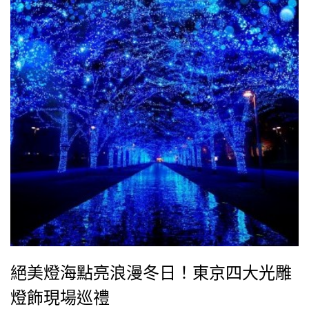
絕美燈海點亮浪漫冬日！東京四大光雕
燈飾現場巡禮