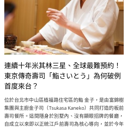
連續十年米其林三星、全球最難預約！
東京傳奇壽司「鮨さいとう」為何破例
首度來台？
位於台北市中山區植福路住宅區的鮨 金子，是由富錦樹
集團與主廚金子司（Tsukasa Kaneko）共同打造的板前
壽司餐所。這間隱身於別墅內、沒有顯眼招牌的餐廳，
自成立以來即以正統江戶前壽司為核心導向，並於今年