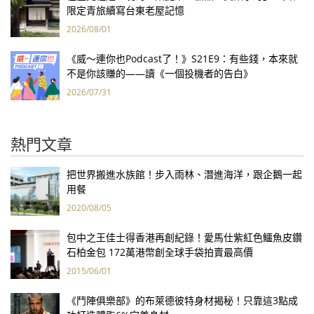
限定青旅續寫台東老屋記憶
2026/08/01
《威～連你也Podcast了！》S21E9：有些錢，本來就
不是你該賺的——讀《一個投機者的告白》
2026/07/31
熱門文章
把世界搬進水族館！步入雨林、潛進海洋，跟企鵝一起
用餐
2020/08/05
包中之王佳士得香港再創紀錄！愛馬仕紫紅色鱷魚皮鑽
石柏金包 172萬港幣創全球手袋拍賣最高價
2015/06/01
《鬥陣俱樂部》的布萊德彼特身材揭秘！只靠這3點成