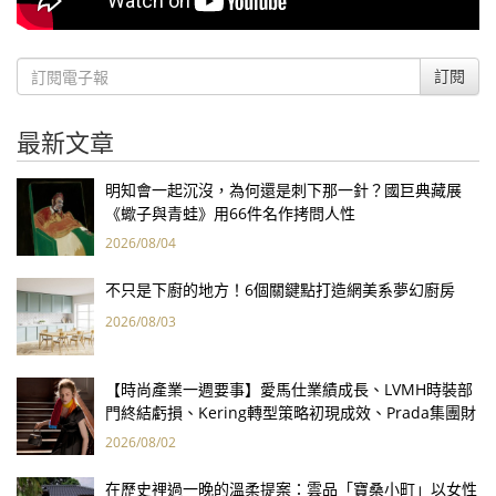
訂閱
最新文章
明知會一起沉沒，為何還是刺下那一針？國巨典藏展
《蠍子與青蛙》用66件名作拷問人性
2026/08/04
不只是下廚的地方！6個關鍵點打造網美系夢幻廚房
2026/08/03
【時尚產業一週要事】愛馬仕業績成長、LVMH時裝部
門終結虧損、Kering轉型策略初現成效、Prada集團財
報亮眼
2026/08/02
在歷史裡過一晚的溫柔提案：雲品「寶桑小町」以女性