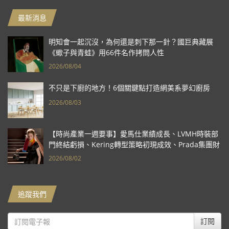
最新消息
明知會一起沉沒，為何還是刺下那一針？國巨典藏展
《蠍子與青蛙》用66件名作拷問人性
2026/08/04
不只是下廚的地方！6個關鍵點打造網美系夢幻廚房
2026/08/03
【時尚產業一週要事】愛馬仕業績成長、LVMH時裝部
門終結虧損、Kering轉型策略初現成效、Prada集團財
報亮眼
2026/08/02
追蹤我們
訂閱