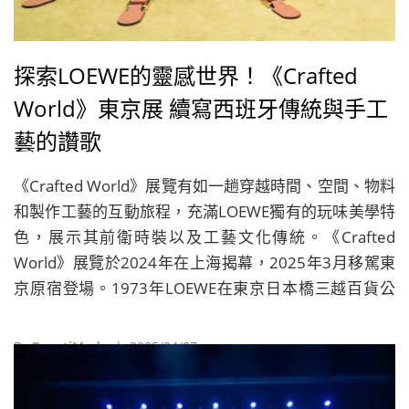
探索LOEWE的靈感世界！《Crafted
World》東京展 續寫西班牙傳統與手工
藝的讚歌
《Crafted World》展覽有如一趟穿越時間、空間、物料
和製作工藝的互動旅程，充滿LOEWE獨有的玩味美學特
色，展示其前衛時裝以及工藝文化傳統。《Crafted
World》展覽於2024年在上海揭幕，2025年3月移駕東
京原宿登場。1973年LOEWE在東京日本橋三越百貨公
司開設歐洲以外首家專門店，與日本建立了深厚的文化
連繫。
By
BeautiMode
| 2025/04/07