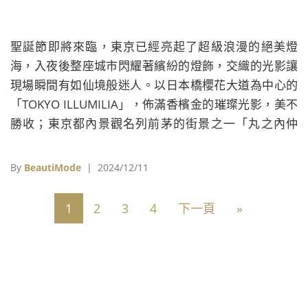
聖誕節即將來臨，東京已經亮起了超級浪漫的絕美燈
海，入夜後整座城市閃耀著繽紛的燈飾，交織的光影讓
現場瞬間有如仙境般迷人。以日本橋櫻花大道為中心的
「TOKYO ILLUMILIA」，佈滿香檳金的璀璨光影，美不
勝收；東京都內景觀名列前茅的街景之一「丸之內仲
通」，也被霓彩燈飾所包圍，是東京車站周遭最夢幻的
冬季點燈；澀谷「青之洞窟」打造如夢似幻的藍色隧
By
BeautiMode
| 2024/12/11
道，也讓人嘆為觀止。
1
2
3
4
下一頁
»