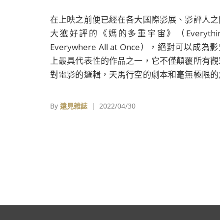
在上映之前便已經在各大國際影展、影評人之
大獲好評的《媽的多重宇宙》（Everythin
Everywhere All at Once），絕對可以成為
上最具代表性的作品之一，它不僅顛覆所有觀
對電影的邏輯，天馬行空的劇本和毫無極限的
色塑造，都以一種無比猖狂的精彩，締造扣人
弦的視覺饗宴。
By
遠見雜誌
| 2022/04/30