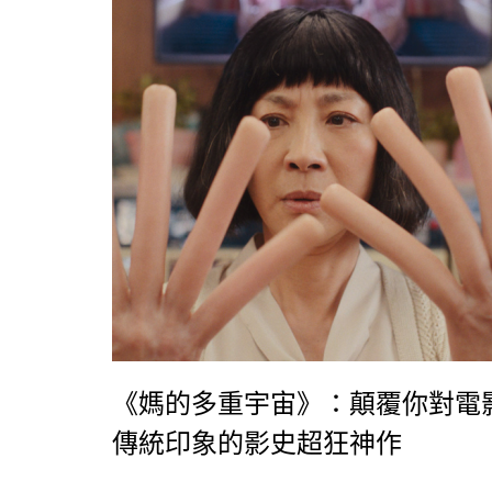
《媽的多重宇宙》：顛覆你對電
傳統印象的影史超狂神作