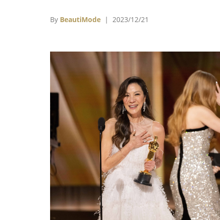
百名親友參加，楊紫瓊隨後也在自己的IG分享
家人的大合照。
By
BeautiMode
| 2023/12/21