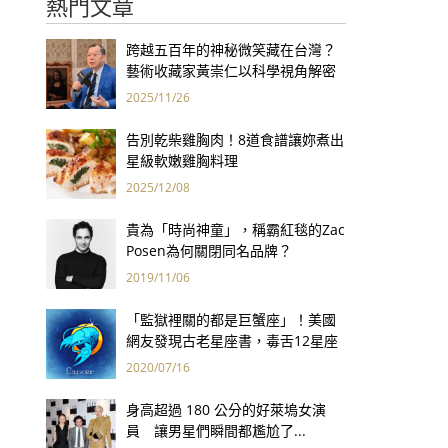
熱門文章
跨越五百年的神秘微笑藏在台灣？
藝術收藏家黃崇仁以科學視角解密
「最年輕的蒙娜麗莎」
2025/11/26
告別乾柴雞胸肉！8道食譜讓妳煮出
星級軟嫩雞胸料理
2025/12/08
貴為「時尚神童」，稱霸紅毯的Zac
Posen為何關閉同名品牌？
2019/11/06
「監獄裡關的都是巨蟹座」！美國
網友發現古老星座書，毒舌12星座
性格精準到爆笑！
2020/07/16
身高超過 180 公分的好萊塢女演
員 讓男星們瞬間都尷尬了...