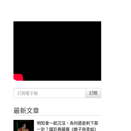
訂閱
最新文章
明知會一起沉沒，為何還是刺下那
一針？國巨典藏展《蠍子與青蛙》