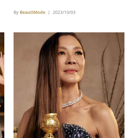
與
度文化，包括金球獎影后楊紫瓊、演員童瑤、歌
手孫盛希、歌手演員李玉璽、時尚全能音樂人
By
BeautiMode
| 2023/10/03
KIRE凱爾等人，都穿著SHIATZY CHEN服裝現身
看秀，讓秀場星光熠熠。