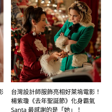
影
台灣設計師服飾亮相好萊塢電影！
楊紫瓊《去年聖誕節》化身霸氣
Santa 最感謝的是「她」！