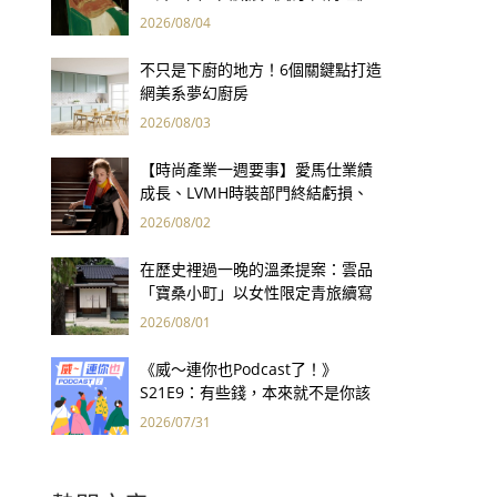
用66件名作拷問人性
2026/08/04
不只是下廚的地方！6個關鍵點打造
網美系夢幻廚房
2026/08/03
【時尚產業一週要事】愛馬仕業績
成長、LVMH時裝部門終結虧損、
Kering轉型策略初現成效、Prada
2026/08/02
集團財報亮眼
在歷史裡過一晚的溫柔提案：雲品
「寶桑小町」以女性限定青旅續寫
台東老屋記憶
2026/08/01
《威～連你也Podcast了！》
S21E9：有些錢，本來就不是你該
賺的——讀《一個投機者的告白》
2026/07/31