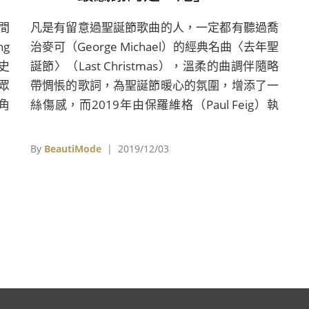
間
凡是有留意過聖誕節歌曲的人，一定都有聽過喬
g
治麥可（George Michael）的經典名曲〈去年聖
影史
誕節〉（Last Christmas），溫柔的曲調伴隨略
眾
帶惆悵的歌詞，為聖誕節暖心的氛圍，增添了一
角
絲傷感，而2019年由保羅維格（Paul Feig）執
心
導，艾瑪湯普遜（Emma Thompson）共同編
劇、製作、演出，並由艾蜜莉亞克拉克（Emilia
By
BeautiMode
| 2019/12/03
Clarke）、亨利高汀（Henry Golding）、楊紫
瓊等人出演的同名電影《去年聖誕節》，正是以
這首歌為基礎，既向2016年逝世的喬治麥可致
敬，也為新一代觀眾打造一部苦中帶甜、充滿節
慶氣氛的浪漫喜劇。