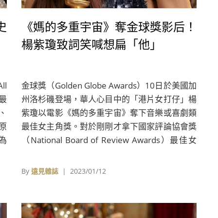
史
《媽的多重宇宙》奪金球獎影后！
楊紫瓊致詞笑喊想扁「他」
ll
金球獎（Golden Globe Awards）10日於美國加
的最
州洛杉磯登場，華人心目中的「港片女打仔」楊
、
紫瓊以電影《媽的多重宇宙》奪下音樂或喜劇類
原
最佳女主角獎。對於剛剛才拿下國家評論協會獎
為
（National Board of Review Awards）最佳女
主角獎的楊紫瓊而言，無疑是「夢想成真」，距
離奧斯卡金像獎的距離也更進一步。
By
遠見雜誌
| 2023/01/12