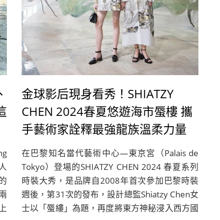
、
金球影后現身看秀！SHIATZY
這
CHEN 2024春夏悠遊海市蜃樓 攜
手藝術家詮釋最強龍族溫柔力量
g
在巴黎知名當代藝術中心—東京宮（Palais de
華人
Tokyo）登場的SHIATZY CHEN 2024 春夏系列
的
時裝大秀，是品牌自2008年首次參加巴黎時裝
兩
週後，第31次的發布，設計總監Shiatzy Chen女
上
士以「蜃縷」為題，再度將東方神秘浸入西方國