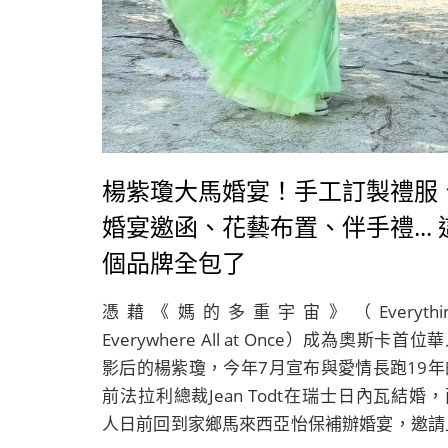
楊紫瓊大馬婚宴！手工訂製禮服
婚宴邀函、花藝布置、伴手禮... 
個品牌全包了
憑藉《媽的多重宇宙》（Everythin
Everywhere All at Once）成為奧斯卡首位
影后的楊紫瓊，今年7月宣布與愛情長跑19年
前法拉利總裁Jean Todt在瑞士日內瓦結婚，
人日前回到家鄉馬來西亞怡保補辦婚宴，邀請