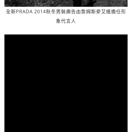
全新PRADA 2014秋冬男裝廣告由詹姆斯麥艾維擔任形
象代言人