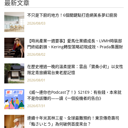
最新文章
不只是下廚的地方！6個關鍵點打造網美系夢幻廚房
2026/08/03
【時尚產業一週要事】愛馬仕業績成長、LVMH時裝部
門終結虧損、Kering轉型策略初現成效、Prada集團財
報亮眼
2026/08/02
在歷史裡過一晚的溫柔提案：雲品「寶桑小町」以女性
限定青旅續寫台東老屋記憶
2026/08/01
《威～連你也Podcast了！》S21E9：有些錢，本來就
不是你該賺的——讀《一個投機者的告白》
2026/07/31
連續十年米其林三星、全球最難預約！東京傳奇壽司
「鮨さいとう」為何破例首度來台？