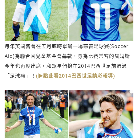
每年英國皆會在五月底時舉辦一場慈善足球賽(Soccer
Aid)為聯合國兒童基金會募款，身為比賽常客的詹姆斯
今年也再度出席，和眾星們搶在2014巴西世足前過過
「足球癮」！
(▶點此看2014巴西世足精彩報導)