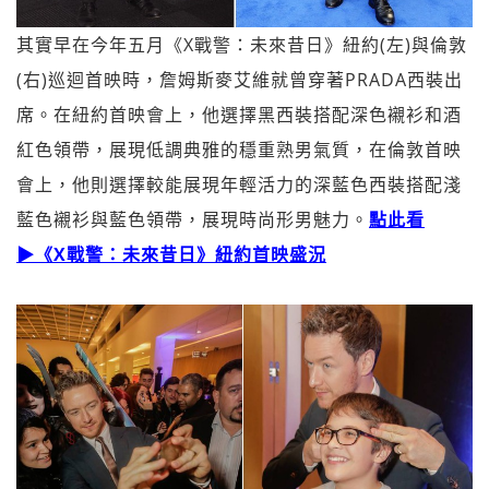
其實早在今年五月《X戰警：未來昔日》紐約(左)與倫敦
(右)巡迴首映時，詹姆斯麥艾維就曾穿著PRADA西裝出
席。在紐約首映會上，
他選擇黑西裝搭配深色襯衫和酒
紅色領帶，
展現低調典雅的穩重熟男氣質，在倫敦首映
會上，
他則選擇較能展現年輕活力的深藍色西裝搭配淺
藍色襯衫與藍色領帶
，展現時尚形男魅力。
點此看
▶《X戰警：未來昔日》紐約首映盛況