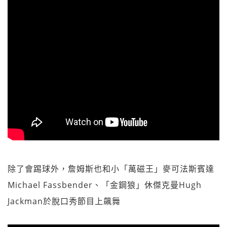
除了會踢球外，詹姆斯也和小「萬磁王」麥可法斯賓達
Michael Fassbender、「金鋼狼」休傑克曼Hugh
Jackman於脫口秀節目上飆舞