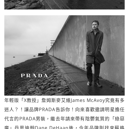
年輕版「X教授」詹姆斯麥艾維James McAvoy究竟有多
迷人？！讓品牌PRADA告訴你！向來喜歡邀請明星擔任
代言的PRADA男裝，繼去年請來帶有陰鬱氣質的「綠惡
魔」丹恩迪翰Dane DeHaan後，今年品牌則找來蘇格