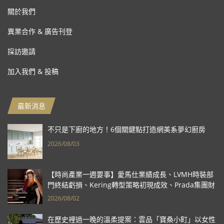
關於我們
異業合作 & 廣告刊登
採訪邀請
加入我們 & 投稿
最新消息
不只是下廚的地方！6個關鍵點打造網美系夢幻廚房
2026/08/03
【時尚產業一週要事】愛馬仕業績成長、LVMH時裝部
門終結虧損、Kering轉型策略初現成效、Prada集團財
報亮眼
2026/08/02
在歷史裡過一晚的溫柔提案：雲品「寶桑小町」以女性