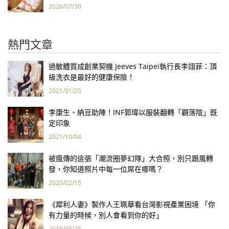
2026/07/30
熱門文章
過敏體質成創業契機 Jeeves Taipei執行長李翊菲：頂
級洗衣是最好的健康保險！
2021/01/25
李康生、納豆助陣！INF郭瑋以服裝翻轉「觀落陰」既
定印象
2021/10/04
被瘋傳的這張「潮流圈夢幻隊」大合照，別只跟風轉
發，你知道照片中每一位屌在哪嗎？
2020/02/15
《犀利人妻》製作人王珮華看台灣影視產業困境 「你
有力量的時候，別人會看到你的好」
2016/05/25