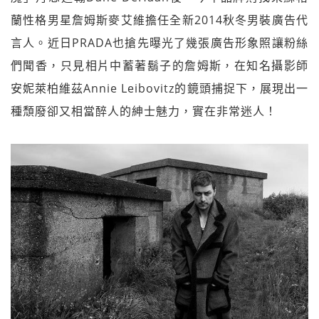
蘭性格男星詹姆斯麥艾維擔任全新2014秋冬男裝廣告代
言人。近日PRADA也搶先曝光了幾張廣告形象照讓粉絲
們聞香，只見相片中蓄著鬍子的詹姆斯，在知名攝影師
安妮萊柏維茲Annie Leibovitz的鏡頭捕捉下，展現出一
種頹廢卻又相當醉人的紳士魅力，實在非常迷人！