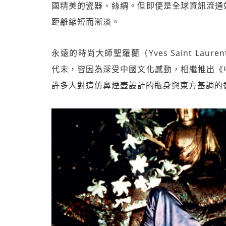
國精美的瓷器、絲綢。但即便是全球資訊流通
距離縮短而漸淡。
永遠的時尚大師聖羅蘭（Yves Saint Laure
代末，皆因為深受中國文化感動，相繼推出《
許多人對這仿鼻煙壺設計的瓶身與東方基調的