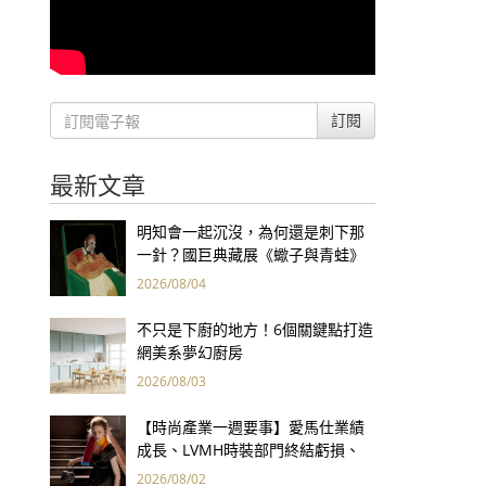
訂閱
最新文章
明知會一起沉沒，為何還是刺下那
一針？國巨典藏展《蠍子與青蛙》
用66件名作拷問人性
2026/08/04
不只是下廚的地方！6個關鍵點打造
網美系夢幻廚房
2026/08/03
【時尚產業一週要事】愛馬仕業績
成長、LVMH時裝部門終結虧損、
Kering轉型策略初現成效、Prada
2026/08/02