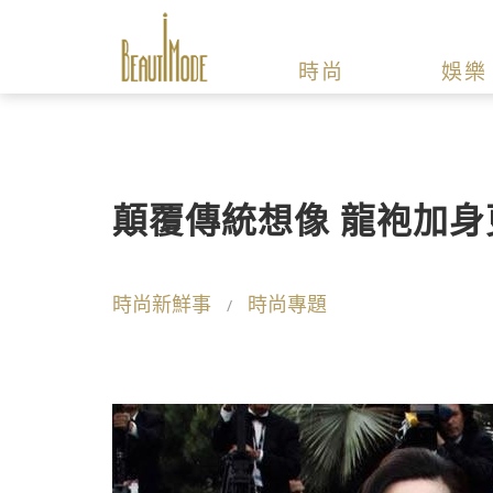
時尚
娛樂
顛覆傳統想像 龍袍加身
時尚新鮮事
時尚專題