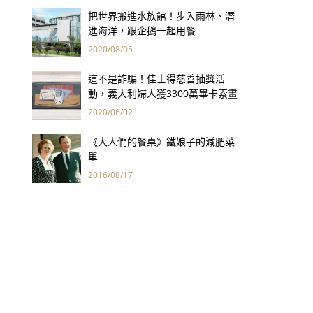
把世界搬進水族館！步入雨林、潛
進海洋，跟企鵝一起用餐
2020/08/05
這不是詐騙！佳士得慈善抽獎活
動，義大利婦人獲3300萬畢卡索畫
作
2020/06/02
《大人們的餐桌》鐵娘子的減肥菜
單
2016/08/17