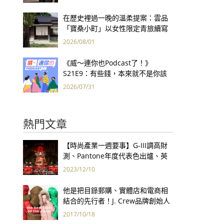
集團財報亮眼
在歷史裡過一晚的溫柔提案：雲品
「寶桑小町」以女性限定青旅續寫
台東老屋記憶
2026/08/01
《威～連你也Podcast了！》
S21E9：有些錢，本來就不是你該
賺的——讀《一個投機者的告白》
2026/07/31
熱門文章
【時尚產業一週要事】G-III調高財
測、Pantone年度代表色出爐、英
國時尚獎得獎名單揭曉、LVMH持續
2023/12/10
推動永續發展計畫
他是把目錄郵購、實體店和電商相
結合的先行者！J. Crew品牌創始人
Arthur Cinader去世，享年90歲
2017/10/18