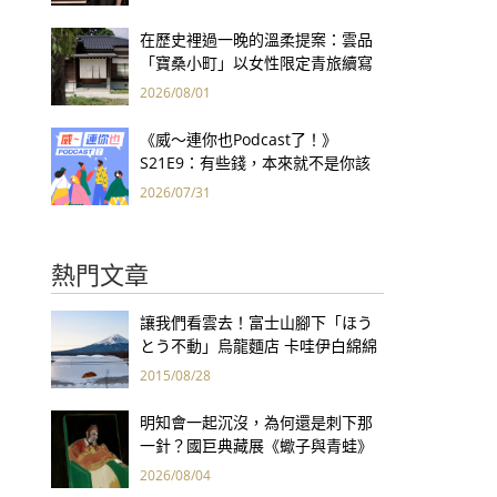
集團財報亮眼
在歷史裡過一晚的溫柔提案：雲品
「寶桑小町」以女性限定青旅續寫
台東老屋記憶
2026/08/01
《威～連你也Podcast了！》
S21E9：有些錢，本來就不是你該
賺的——讀《一個投機者的告白》
2026/07/31
熱門文章
讓我們看雲去！富士山腳下「ほう
とう不動」烏龍麵店 卡哇伊白綿綿
造型療癒你的心
2015/08/28
明知會一起沉沒，為何還是刺下那
一針？國巨典藏展《蠍子與青蛙》
用66件名作拷問人性
2026/08/04