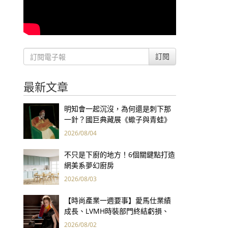
訂閱
最新文章
明知會一起沉沒，為何還是刺下那
一針？國巨典藏展《蠍子與青蛙》
用66件名作拷問人性
2026/08/04
不只是下廚的地方！6個關鍵點打造
網美系夢幻廚房
2026/08/03
【時尚產業一週要事】愛馬仕業績
成長、LVMH時裝部門終結虧損、
Kering轉型策略初現成效、Prada
2026/08/02