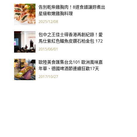
告別乾柴雞胸肉！8道食譜讓妳煮出
星級軟嫩雞胸料理
2025/12/08
包中之王佳士得香港再創紀錄！愛
馬仕紫紅色鱷魚皮鑽石柏金包 172
萬港幣創全球手袋拍賣最高價
2015/06/01
歐陸美食匯集台北101 歐洲風味嘉
年華、德國啤酒節連續狂歡17天
2017/10/27