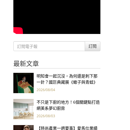
訂閱
最新文章
明知會一起沉沒，為何還是刺下那
一針？國巨典藏展《蠍子與青蛙》
用66件名作拷問人性
2026/08/04
不只是下廚的地方！6個關鍵點打造
網美系夢幻廚房
2026/08/03
【時尚產業一週要事】愛馬仕業績