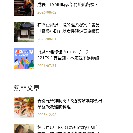
成長、LVMH時裝部門終結虧損、
Kering轉型策略初現成效、Prada
2026/08/02
集團財報亮眼
在歷史裡過一晚的溫柔提案：雲品
「寶桑小町」以女性限定青旅續寫
台東老屋記憶
2026/08/01
《威～連你也Podcast了！》
S21E9：有些錢，本來就不是你該
賺的——讀《一個投機者的告白》
2026/07/31
熱門文章
告別乾柴雞胸肉！8道食譜讓妳煮出
星級軟嫩雞胸料理
2025/12/08
經典再現：FX《Love Story》如何