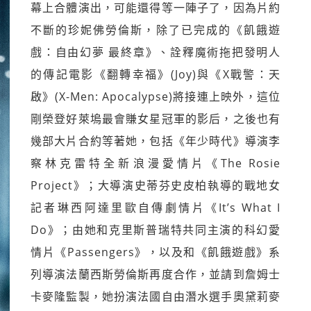
幕上合體演出，可能還得等一陣子了，因為片約
不斷的珍妮佛勞倫斯，除了已完成的《飢餓遊
戲：自由幻夢 最終章》、詮釋魔術拖把發明人
的傳記電影《翻轉幸福》(Joy)與《X戰警：天
啟》(X-Men: Apocalypse)將接連上映外，這位
剛榮登好萊塢最會賺女星冠軍的影后，之後也有
幾部大片合約等著她，包括《年少時代》導演李
察林克雷特全新浪漫愛情片《The Rosie
Project》；大導演史蒂芬史皮柏執導的戰地女
記者琳西阿達里歐自傳劇情片《It’s What I
Do》；由她和克里斯普瑞特共同主演的科幻愛
情片《Passengers》，以及和《飢餓遊戲》系
列導演法蘭西斯勞倫斯再度合作，並請到詹姆士
卡麥隆監製，她扮演法國自由潛水選手奧黛莉麥