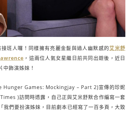
 Fey有接班人囉！同樣擁有亮麗金髮與過人幽默感的
艾米舒
awrence
，這兩位人氣女星繼日前共同出遊後，近日
片中飾演姊妹！
r Games: Mockingjay – Part 2)宣傳的珍妮
k Times )訪問時透露，自己正與艾米舒默合作編寫一套
「我們要扮演姊妹，目前劇本已經寫了一百多頁，大致