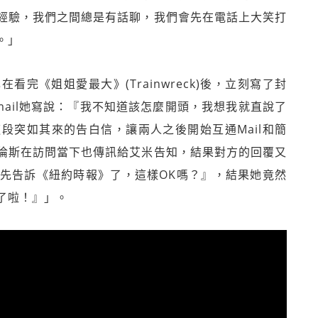
經驗，我們之間總是有話聊，我們會先在電話上大笑打
。」
完《姐姐愛最大》(Trainwreck)後，立刻寫了封
mail她寫說：『我不知道該怎麼開頭，我想我就直說了
段突如其來的告白信，讓兩人之後開始互通Mail和簡
倫斯在訪問當下也傳訊給艾米告知，結果對方的回覆又
先告訴《紐約時報》了，這樣OK嗎？』，結果她竟然
了啦！』」。