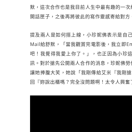
默，這次合作也是我目前人生中最有趣的一次
開話匣子，之後再將彼此的寫作靈感寄給對方
提及兩人是如何搭上線，小珍妮佛表示是自己在看
Mail給舒默，「當我觀賞完電影後，我立即E
吧！我覺得我愛上你了。」，也正因為小珍這
訊。對於搶先公開兩人合作的消息，珍妮佛勞
讓她捧腹大笑，她說「我剛傳給艾米『我剛搶
回『妳說出櫃嗎？完全沒問題啊！太令人興奮