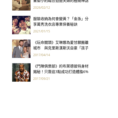
重塑小約翰甘迺迪夫婦的極簡神話
2026/02/12
服裝收納為何會變黃？「金孫」分
享萬秀洗衣店專業保養秘訣
2021/01/15
《玩命關頭》艾琳娜為愛甘願搬離
城市 與克里斯漢斯沃自豪「孩子
都在自然中長大」！
2017/04/14
《鬥陣俱樂部》的布萊德彼特身材
揭秘！只靠這3點成功打造體脂6%
完美身材
2017/09/21