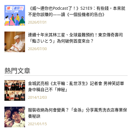
《威～連你也Podcast了！》S21E9：有些錢，本來就
不是你該賺的——讀《一個投機者的告白》
2026/07/31
連續十年米其林三星、全球最難預約！東京傳奇壽司
「鮨さいとう」為何破例首度來台？
2026/07/30
熱門文章
金城武亮相《太平輪：亂世浮生》記者會 男神笑認單
身中稱自己不「神秘」
2014/12/03
服裝收納為何會變黃？「金孫」分享萬秀洗衣店專業保
養秘訣
2021/01/15