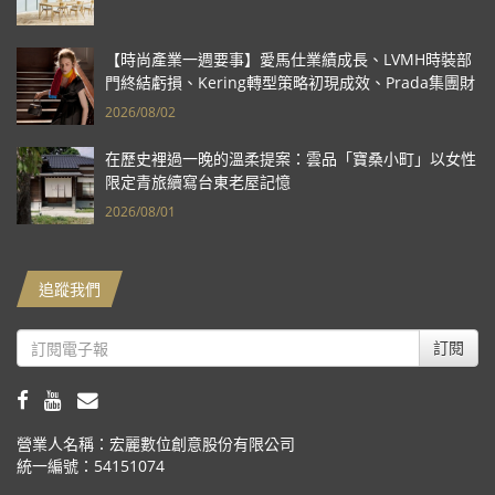
【時尚產業一週要事】愛馬仕業績成長、LVMH時裝部
門終結虧損、Kering轉型策略初現成效、Prada集團財
報亮眼
2026/08/02
在歷史裡過一晚的溫柔提案：雲品「寶桑小町」以女性
限定青旅續寫台東老屋記憶
2026/08/01
追蹤我們
訂閱
營業人名稱：宏麗數位創意股份有限公司
統一編號：54151074