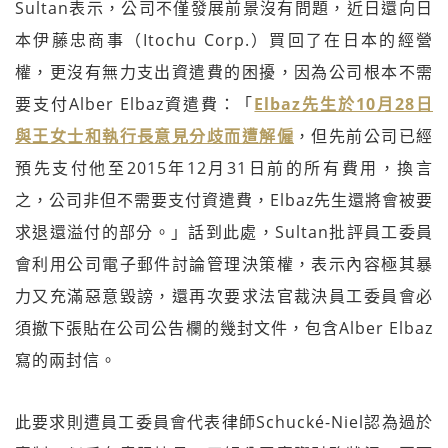
Sultan表示，公司不僅發展前景沒有問題，近日還向日
本伊藤忠商事（Itochu Corp.）買回了在日本的經營
權，更沒有無力支出資遣費的困擾，因為公司根本不需
要支付Alber Elbaz資遣費：「
Elbaz先生於10月28日
與王女士和執行長意見分歧而遭解僱
，但先前公司已經
預先支付他至2015年12月31日前的所有費用，換言
之，公司非但不需要支付資遣費，Elbaz先生還將會被要
求退還溢付的部分。」話到此處，Sultan批評員工委員
會利用公司電子郵件討論管理決策權，表示內容極其暴
力又充滿惡意毀謗，還再次要求法官裁決員工委員會必
須撤下張貼在公司公告欄的幾封文件，包含Alber Elbaz
寫的兩封信。
此要求則遭員工委員會代表律師Schucké-Niel認為過於