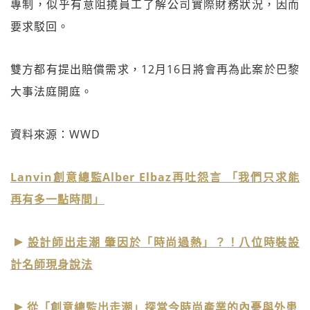
專制，似乎有意阻撓員工了解公司實際財務狀況，因而
要求駁回。
雙方都有提出賠償需求，12月16日將會再為此案於巴黎
大事法庭開庭。
資料來源：WWD
Lanvin創意總監Alber Elbaz再吐怨言 「我們只求能
再有多一點時間」
設計師出走潮 肇因於「時尚過熱」？！八位時裝設
計名師現身說法
從「創意總監出走潮」探當今時尚產業的內憂與外患