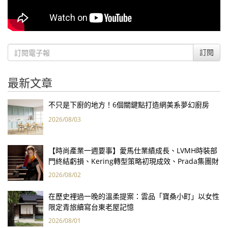
訂閱
最新文章
不只是下廚的地方！6個關鍵點打造網美系夢幻廚房
2026/08/03
【時尚產業一週要事】愛馬仕業績成長、LVMH時裝部
門終結虧損、Kering轉型策略初現成效、Prada集團財
報亮眼
2026/08/02
在歷史裡過一晚的溫柔提案：雲品「寶桑小町」以女性
限定青旅續寫台東老屋記憶
2026/08/01