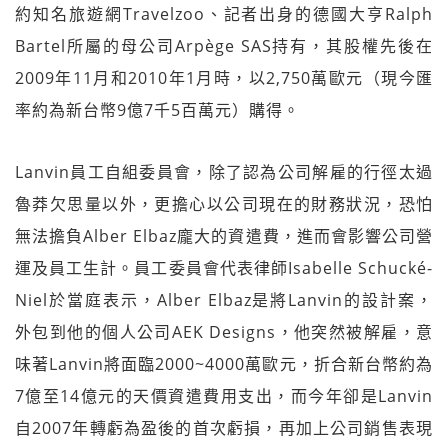
約知名旅遊網Travelzoo、記者出身的德國大亨Ralph
Bartel所屬的母公司Arpège SAS持有，其股權先後在
2009年11月和2010年1月時，以2,750萬歐元（現今匯
率約為新台幣9億7千5百萬元）購得。
Lanvin員工自組委員會，除了認為公司解雇的行徑太過
魯莽欠思量以外，更擔心以公司現在的財務狀況，恐怕
無法擔負Alber Elbaz龐大的資遣費，進而會影響公司營
運及員工生計。員工委員會代表律師Isabelle Schucké-
Niel於當庭表示，Alber Elbaz是將Lanvin的設計案，
外包到他的個人公司AEK Designs，他突然被解雇，意
味著Lanvin將面臨2000~4000萬歐元，折合新台幣約為
7億至14億元的天價資遣費用支出，而今年卻是Lanvin
自2007年轉虧為盈後的首次虧損，再加上公司銷售表現