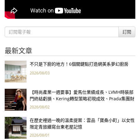
訂閱
最新文章
不只是下廚的地方！6個關鍵點打造網美系夢幻廚房
2026/08/03
【時尚產業一週要事】愛馬仕業績成長、LVMH時裝部
門終結虧損、Kering轉型策略初現成效、Prada集團財
報亮眼
2026/08/02
在歷史裡過一晚的溫柔提案：雲品「寶桑小町」以女性
限定青旅續寫台東老屋記憶
2026/08/01