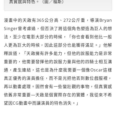
真實感與特色。（圖／福斯）
漫畫中的天啟有365公分高、272公斤重，導演Bryan
Singer曾考慮過，但否決了將這個角色塑造為巨人的想
法，至少在電影大部分的時候，「你也會看到他比一般
人更為巨大的時候，因此這部分也能獲得滿足。」他解
釋說道，「天啟擁有許多能力，但他的說服能力是非常
重要的，他需要發揮他的說服力量與他的四騎士相互溝
通，產生連結，這也是為什麼我需要一個像Oscar這樣
真正優秀的演員擔任，而不是光把他丟到數位戲服裡，
再以動畫處理。固然會有一些蠻壯觀的事物，但真實感
依舊非常重要—天啟是個實際存在的實體，我從來不希
望因CG動畫中而讓演員的特色消失。」