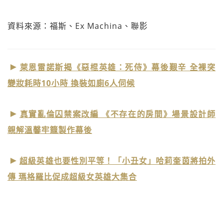
資料來源：福斯、Ex Machina、聯影
萊恩雷諾斯揭《惡棍英雄：死侍》幕後艱辛 全裸突
變妝耗時10小時 換裝如廁6人伺候
真實亂倫囚禁案改編 《不存在的房間》場景設計師
親解溫馨牢籠製作幕後
超級英雄也要性別平等！「小丑女」哈莉奎茵將拍外
傳 瑪格羅比促成超級女英雄大集合