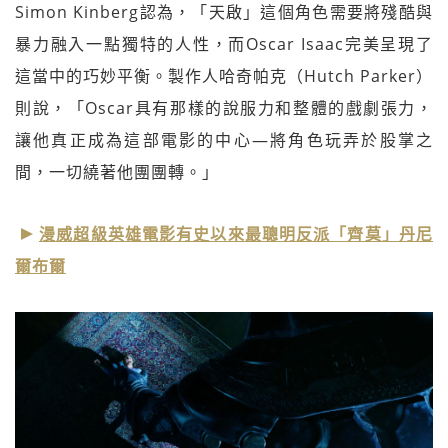
Simon Kinberg認為，「天啟」這個角色需要將殘酷與
暴力融入一點獨特的人性，而Oscar Isaac完美呈現了
這當中的巧妙平衡。製作人哈奇帕克（Hutch Parker）
則說，「Oscar具有那樣的說服力和整體的戲劇張力，
讓他真正成為這部電影的中心—將角色玩弄於股掌之
間，一切繞著他團團轉。」
漫威超級英雄電影有史以來最聰明反派「齊莫」丹尼
爾布爾