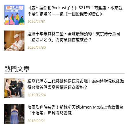
《威～連你也Podcast了！》S21E9：有些錢，本來就
不是你該賺的——讀《一個投機者的告白》
2026/07/31
連續十年米其林三星、全球最難預約！東京傳奇壽司
「鮨さいとう」為何破例首度來台？
2026/07/30
熱門文章
精品代理商二代接班跨足玩具市場！為何這對兄妹能取
得台灣首個樂高授權營運商資格？
2019/12/24
海風吹進時裝秀！新銳牟天朗Simon Mo站上倫敦舞台
「小海馬」照片激發靈感
2018/09/21