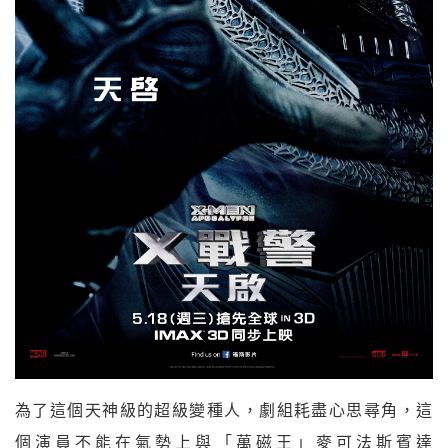
為了這個天神級的超級變種人，劇組耗盡心思尋角，這
個演員不能在氣勢上與「萬磁王」麥可法斯賓達