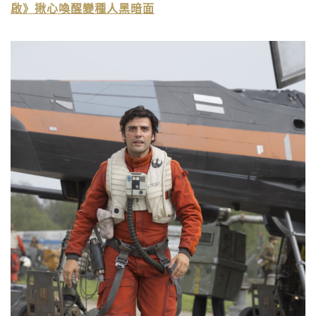
啟》揪心喚醒變種人黑暗面