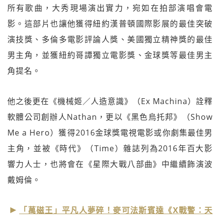
所有歌曲，大秀現場演出實力，宛如在拍部演唱會電
影。這部片也讓他獲得紐約漢普頓國際影展的最佳突破
演技獎、多倫多電影評論人獎、美國獨立精神獎的最佳
男主角，並獲紐約哥譚獨立電影獎、金球獎等最佳男主
角提名。
他之後更在《機械姬／人造意識》（Ex Machina）詮釋
軟體公司創辦人Nathan，更以《黑色烏托邦》（Show
Me a Hero）獲得2016金球獎電視電影或你劇集最佳男
主角，並被《時代》（Time）雜誌列為2016年百大影
響力人士，也將會在《星際大戰八部曲》中繼續飾演波
戴姆倫。
「萬磁王」平凡人夢碎！麥可法斯賓達《X戰警：天