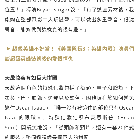
位置！」導演Bryan Singer說，「有了這些素材後，我
能夠在整部電影中大玩變聲，可以做出多重聲音、低沈
聲音，能夠做到這樣真的很有趣。」
超級英雄不好當！《美國隊長3：英雄內戰》演員們
談超級英雄裝背後的愛恨情仇
天啟妝容有如巨大拼圖
天啟這個角色的特殊化妝包括了額頭、鼻子和臉頰、下
顎與下巴、頭飾、頸部以及頭盔，困難處在於如何避免
遮住Oscar Isaac，「唯一沒有被遮住的部位只有Oscar
Isaac的眼球。」特殊化妝指導布萊恩斯普（Brian
Sipe）開玩笑地說，「從頭飾和頸片，還有一套20件式
的服裝，整個過程像是個巨大的拼圖。」