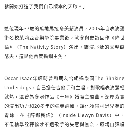
就開始打造了我們自己版本的天啟。」
這位現年37歲的瓜地馬拉裔美籍演員，2005年自表演藝
術名校茱莉亞音樂學院畢業後，就參與史詩巨作《降世
錄》（The Nativity Story）演出，飾演耶穌的父親喬
瑟夫，這是他首度擔綱主角。
Oscar Isaac年輕時曾和朋友合組過樂團The Blinking
Underdogs，自己擔任吉他手和主唱，對歌唱表演駕輕
就熟，還曾為參演作品《十年》譜寫主題曲。深厚紮實
的演出功力和20多年的彈奏經驗，讓他獲得柯恩兄弟的
青睞，在《醉鄉民謠》（Inside Llewyn Davis）中，
不但精準詮釋懷才不遇歌手的失意與無奈，還親自彈唱