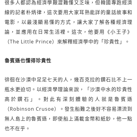
很多人都認為經濟學艱澀難懂又乏味，但韓國專跑經濟
線的記者朴炳律，這次要用大家耳熟能詳的童話故事和
電影，以最淺顯易懂的方式，讓大家了解各種經濟理
論，並應用在日常生活裡。這次，他要用《小王子》
（The Little Prince）來解釋經濟學中的「珍貴性」。
魯賓遜也懂得珍貴性
徘徊在沙漠中足足七天的人，幾百克拉的鑽石比不上一
瓶水更迫切。以經濟學理論來說，「沙漠中水的珍貴性
高於鑽石」。對此有深刻體驗的人就是魯賓遜
（Robinson Crusoe）。發生船難之後好不容易漂流到
無人島上的魯賓遜，即使船上滿載金幣和紙鈔，他一點
也不在乎。