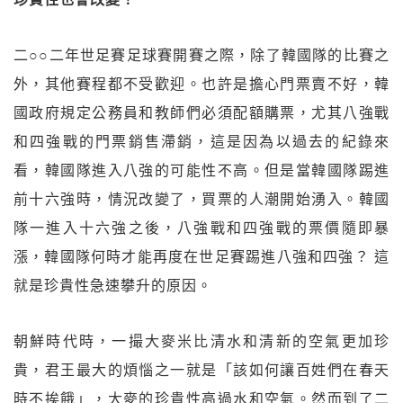
二○○二年世足賽足球賽開賽之際，除了韓國隊的比賽之
外，其他賽程都不受歡迎。也許是擔心門票賣不好，韓
國政府規定公務員和教師們必須配額購票，尤其八強戰
和四強戰的門票銷售滯銷，這是因為以過去的紀錄來
看，韓國隊進入八強的可能性不高。但是當韓國隊踢進
前十六強時，情況改變了，買票的人潮開始湧入。韓國
隊一進入十六強之後，八強戰和四強戰的票價隨即暴
漲，韓國隊何時才能再度在世足賽踢進八強和四強？ 這
就是珍貴性急速攀升的原因。
朝鮮時代時，一撮大麥米比清水和清新的空氣更加珍
貴，君王最大的煩惱之一就是「該如何讓百姓們在春天
時不挨餓」，大麥的珍貴性高過水和空氣。然而到了二