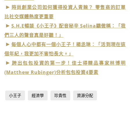
時尚創業公司如何獲得投資人青睞？ 零售商的訂單
比社交媒體熱度更重要
S.H.E暢談《小王子》配音秘辛 Selina驕傲稱：「我
們三人的聲音真是好聽！」
每個人心中都有一個小王子！楊丞琳：「活到現在這
個年紀，我更加不害怕長大。」
跨出包包投資的第一步！佳士得精品專家林博明
(Matthew Rubinger)分析包包投資4要素
小王子
經濟學
珍貴性
資源分配