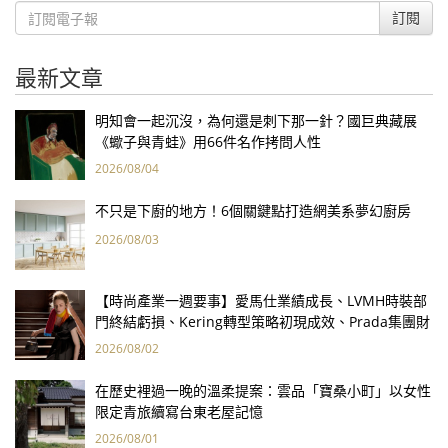
訂閱
最新文章
明知會一起沉沒，為何還是刺下那一針？國巨典藏展
《蠍子與青蛙》用66件名作拷問人性
2026/08/04
不只是下廚的地方！6個關鍵點打造網美系夢幻廚房
2026/08/03
【時尚產業一週要事】愛馬仕業績成長、LVMH時裝部
門終結虧損、Kering轉型策略初現成效、Prada集團財
報亮眼
2026/08/02
在歷史裡過一晚的溫柔提案：雲品「寶桑小町」以女性
限定青旅續寫台東老屋記憶
2026/08/01