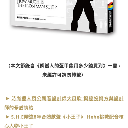
（本文節錄自《鋼鐵人的盔甲能用多少錢買到》一書，
未經許可請勿轉載）
時尚獵人頭公司看設計師大風吹 揭秘投資方與設計
師的矛盾情結
S.H.E睽違8年合體獻聲《小王子》 Hebe挑戰配音核
心人物小王子