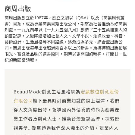
商周出版
商周出版創立於1987年，創立之初以〈Q&A〉以及〈商業周刊叢
書〉書系，成為專業商業書籍出版公司，期望為社會推動基礎商業
知識。一九九四年以《一九九五閏八月》創造了三十五萬冊驚人的
銷售記錄，之後陸續增加社會人文、文學小說、法律政治、科普、
藝術設計、生活風格等不同路線，逐漸成為多元、綜合型出版公
司。商周出版每年出版超過兩百本以上的新書。秉持持續出版拓展
眼光、智識及品味的選書原則，期待以更開闊的精神，打開廿一世
紀的新閱讀領域。
BeautiMode創意生活風格網為
宏麗數位創意股份
有限公司
旗下最具時尚商業知識的線上媒體，我們
從人文角度出發，報導國內外優秀的時尚與娛樂產
業工作者及創意人士，推動台灣新銳品牌，探索影
視美學…期望透過我們深入淺出的介紹，讓業內人