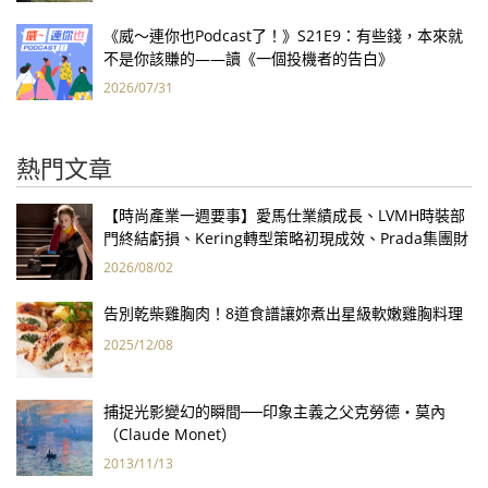
《威～連你也Podcast了！》S21E9：有些錢，本來就
不是你該賺的——讀《一個投機者的告白》
2026/07/31
熱門文章
【時尚產業一週要事】愛馬仕業績成長、LVMH時裝部
門終結虧損、Kering轉型策略初現成效、Prada集團財
報亮眼
2026/08/02
告別乾柴雞胸肉！8道食譜讓妳煮出星級軟嫩雞胸料理
2025/12/08
捕捉光影變幻的瞬間──印象主義之父克勞德‧莫內
（Claude Monet）
2013/11/13