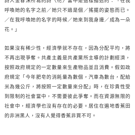
詩人金春洙所寫的詩〈花〉當中是這樣描述的：「在我
呼喚她的名字之前／她只不過是個／搖擺的姿態而已。
／在我呼喚她的名字的時候／她來到我身邊／成為一朵
花。」
如果沒有稀少性，經濟學就不存在，因為分配平均，將
不再出現爭奪。共產主義是共產黨所主導的計劃經濟，
按照政府規定的一定數量來生產物品並且消費。假如政
府規定「今年肥皂的消耗量為數個，汽車為數台，配給
米為幾公斤，將按照一定數量來分配」時，在珍貴性受
到限制的社會當中，不需要彼此爭奪。而在資源無限的
社會中，經濟學也沒有存在的必要。居住在遍地香蕉田
的非洲黑人，沒有人覺得香蕉非買不可。