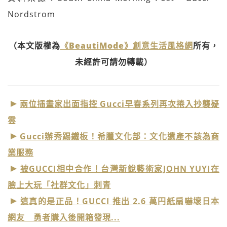
Nordstrom
（本文版權為
《BeautiMode》創意生活風格網
所有，
未經許可請勿轉載）
兩位插畫家出面指控 Gucci早春系列再次捲入抄襲疑
雲
Gucci辦秀踢鐵板！希臘文化部：文化遺產不該為商
業服務
被GUCCI相中合作！台灣新銳藝術家JOHN YUYI在
臉上大玩「社群文化」刺青
這真的是正品！GUCCI 推出 2.6 萬円紙扇嚇壞日本
網友 勇者購入後開箱發現...