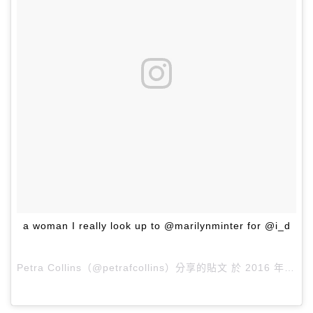
a woman I really look up to @marilynminter for @i_d
Petra Collins（@petrafcollins）分享的貼文 於
2016 年 9月 月 24 2:47下午 PDT