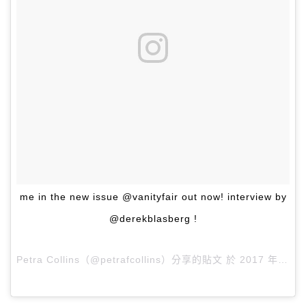
me in the new issue @vanityfair out now! interview by
@derekblasberg !
Petra Collins（@petrafcollins）分享的貼文 於
2017 年 1月 月 7 4:20下午 PST