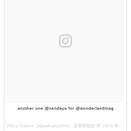
another one @zendaya for @wonderlandmag
Petra Collins（@petrafcollins）分享的貼文 於
2016 年 5月 月 30 11:18上午 PDT