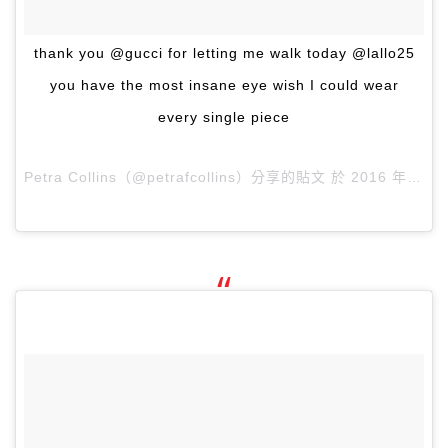
thank you @gucci for letting me walk today @lallo25
you have the most insane eye wish I could wear
every single piece
Petra Collins（@petrafcollins）分享的貼文 於
2016 年 2月 月 24 8:08上午 PST