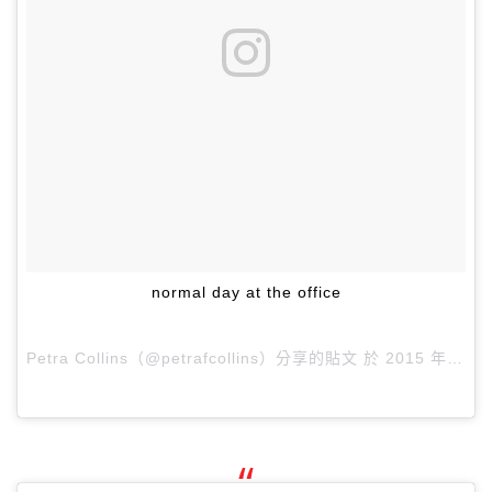
normal day at the office
Petra Collins（@petrafcollins）分享的貼文 於
2015 年 9月 月 24 9:57上午 PDT