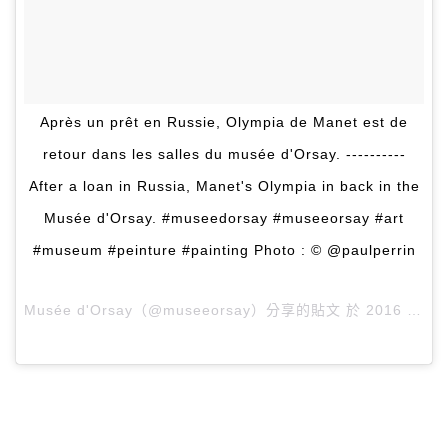
Après un prêt en Russie, Olympia de Manet est de
retour dans les salles du musée d'Orsay. ----------
After a loan in Russia, Manet's Olympia in back in the
Musée d'Orsay. #museedorsay #museeorsay #art
#museum #peinture #painting Photo : © @paulperrin
Musée d'Orsay（@museeorsay）分享的貼文 於
2016 年 11月 月 8 9:43上午 PST