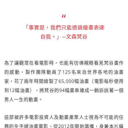
「事實是，我們只能透過繪畫表達
自我。」─文森梵谷
為了讓觀眾在看電影時，也能有彷彿親眼看見梵谷畫作
的感動，製作團隊動員了125名來自世界各地的油畫
家，花了兩年時間繪製了65,000幅油畫（電影每秒使用
到12幅油畫），將梵谷的94幅畫串連成一齣訴說著一個
男人一生的動畫。
這部被許多電影投資人及動畫產業人士視為不可能的任
務的全手繪油畫電影，從2012年開始籌備，身兼本片編