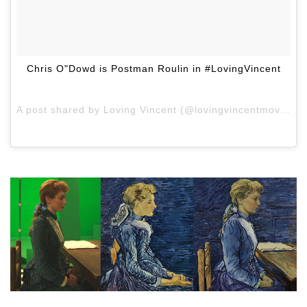
Chris O"Dowd is Postman Roulin in #LovingVincent
A post shared by Loving Vincent (@lovingvincentmovie) on