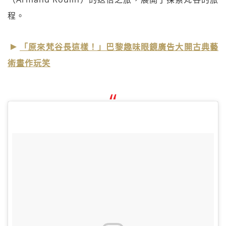
程。
「原來梵谷長這樣！」巴黎趣味眼鏡廣告大開古典藝
術畫作玩笑