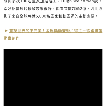
能再多找100名畫家加速趕工，Hugh Welchman說，
幸好招募短片擴散效果很好，觀看次數超過2億，因此收
到了來自全球將近5,000名畫家和動畫師的主動應徵。
直視世界的不完美！金馬獎動畫短片得主－徐國峰談
動畫創作