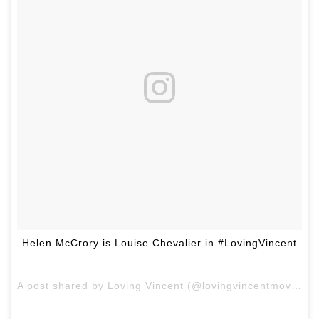
Helen McCrory is Louise Chevalier in #LovingVincent
A post shared by Loving Vincent (@lovingvincentmovie) on