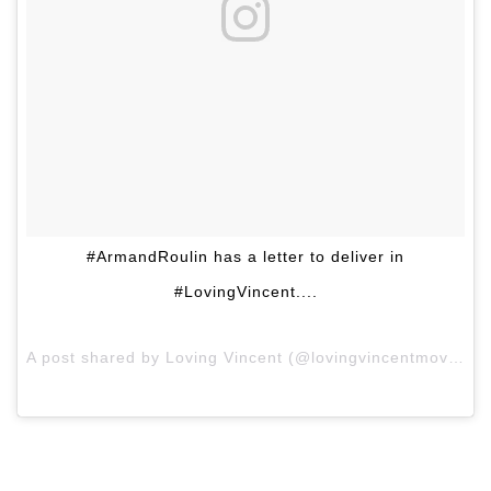
#ArmandRoulin has a letter to deliver in
#LovingVincent....
A post shared by Loving Vincent (@lovingvincentmovie) on