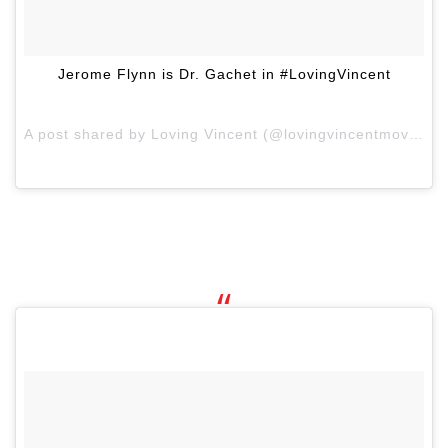
Jerome Flynn is Dr. Gachet in #LovingVincent
A post shared by Loving Vincent (@lovingvincentmovie) on