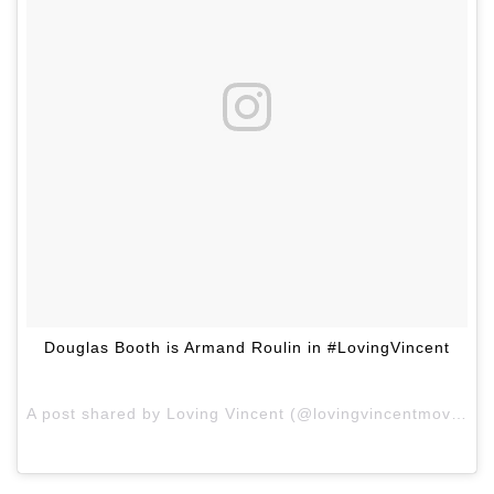
Douglas Booth is Armand Roulin in #LovingVincent
A post shared by Loving Vincent (@lovingvincentmovie) on