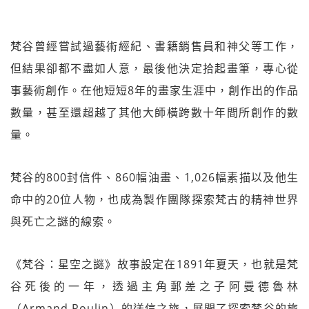
梵谷曾經嘗試過藝術經紀、書籍銷售員和神父等工作，
但結果卻都不盡如人意，最後他決定拾起畫筆，專心從
事藝術創作。在他短短8年的畫家生涯中，創作出的作品
數量，甚至還超越了其他大師橫跨數十年間所創作的數
量。
梵谷的800封信件、860幅油畫、1,026幅素描以及他生
命中的20位人物，也成為製作團隊探索梵古的精神世界
與死亡之謎的線索。
《梵谷：星空之謎》故事設定在1891年夏天，也就是梵
谷死後的一年，透過主角郵差之子阿曼德魯林
（Armand Roulin）的送信之旅，展開了探索梵谷的旅