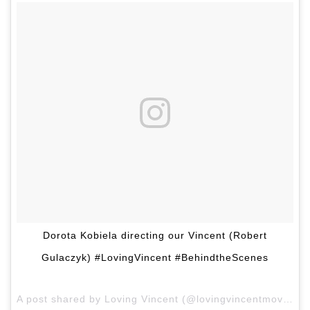
Dorota Kobiela directing our Vincent (Robert
Gulaczyk) #LovingVincent #BehindtheScenes
A post shared by Loving Vincent (@lovingvincentmovie) on