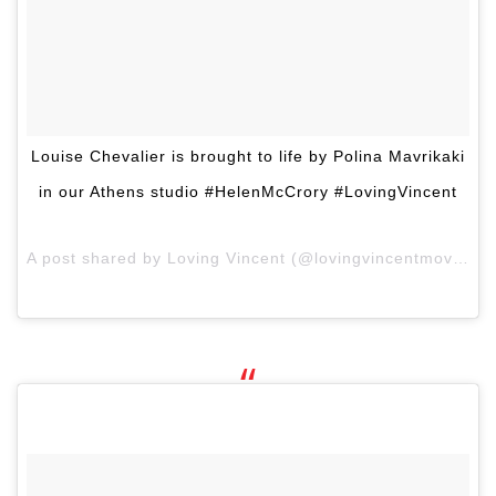
Louise Chevalier is brought to life by Polina Mavrikaki
in our Athens studio #HelenMcCrory #LovingVincent
A post shared by Loving Vincent (@lovingvincentmovie) on