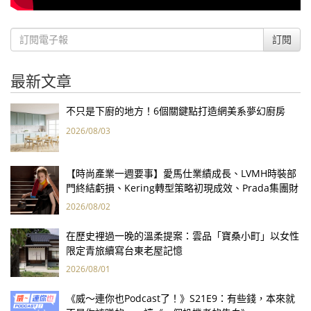
訂閱
最新文章
不只是下廚的地方！6個關鍵點打造網美系夢幻廚房
2026/08/03
【時尚產業一週要事】愛馬仕業績成長、LVMH時裝部
門終結虧損、Kering轉型策略初現成效、Prada集團財
報亮眼
2026/08/02
在歷史裡過一晚的溫柔提案：雲品「寶桑小町」以女性
限定青旅續寫台東老屋記憶
2026/08/01
《威～連你也Podcast了！》S21E9：有些錢，本來就