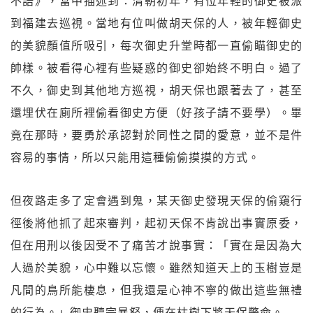
不語》，當中描述到：清朝初年，有位年輕的御史被派
到福建去巡視。當地有位叫做胡天保的人，被年輕御史
的美貌顏值所吸引，每次御史升堂時都一直偷瞄御史的
帥樣。被看得心裡有些疑惑的御史卻始終不明白。過了
不久，御史到其他地方巡視，胡天保也跟著去了，甚至
還埋伏在廁所裡偷看御史方便（好孩子請不要學）。畢
竟在那時，要勇於承認對於同性之間的愛意，並不是件
容易的事情，所以只能用這種偷偷摸摸的方式。
但夜路走多了定會遇到鬼，某天御史發現天保的偷窺行
徑後將他抓了起來審判，起初天保不肯說出事實原委，
但在用刑以後因受不了痛苦才說事實：「實在是因為大
人過於美貌，心中難以忘懷。雖然知道天上的玉樹豈是
凡間的鳥所能棲息，但我還是心神不寧的做出這些無禮
的行為。」御史聽完暴怒，便在枯樹下將天保斃命。