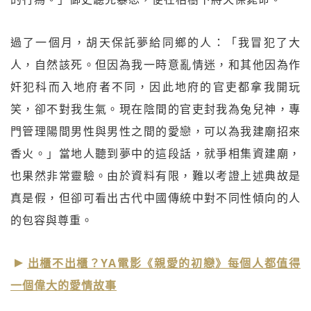
過了一個月，胡天保託夢給同鄉的人：「我冒犯了大
人，自然該死。但因為我一時意亂情迷，和其他因為作
奸犯科而入地府者不同，因此地府的官吏都拿我開玩
笑，卻不對我生氣。現在陰間的官吏封我為兔兒神，專
門管理陽間男性與男性之間的愛戀，可以為我建廟招來
香火。」當地人聽到夢中的這段話，就爭相集資建廟，
也果然非常靈驗。由於資料有限，難以考證上述典故是
真是假，但卻可看出古代中國傳統中對不同性傾向的人
的包容與尊重。
出櫃不出櫃？YA電影《親愛的初戀》每個人都值得
一個偉大的愛情故事