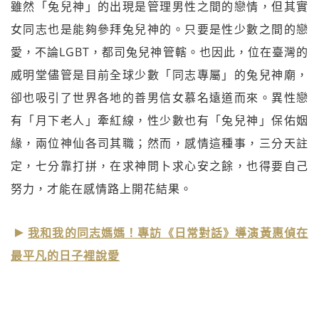
雖然「兔兒神」的出現是管理男性之間的戀情，但其實
女同志也是能夠參拜兔兒神的。只要是性少數之間的戀
愛，不論LGBT，都司兔兒神管轄。也因此，位在臺灣的
威明堂儘管是目前全球少數「同志專屬」的兔兒神廟，
卻也吸引了世界各地的善男信女慕名遠道而來。異性戀
有「月下老人」牽紅線，性少數也有「兔兒神」保佑姻
緣，兩位神仙各司其職；然而，感情這種事，三分天註
定，七分靠打拼，在求神問卜求心安之餘，也得要自己
努力，才能在感情路上開花結果。
我和我的同志媽媽！專訪《日常對話》導演黃惠偵在
最平凡的日子裡說愛