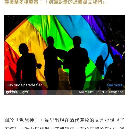
談奧蘭多槍擊案：「別讓對愛的恐懼孤立我們」
關於「兔兒神」，最早出現在清代袁枚的文言小說《子