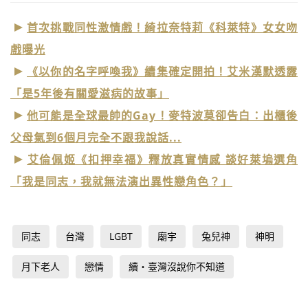
首次挑戰同性激情戲！綺拉奈特莉《科萊特》女女吻
戲曝光
《以你的名字呼喚我》續集確定開拍！艾米漢默透露
「是5年後有關愛滋病的故事」
他可能是全球最帥的Gay！麥特波莫卻告白：出櫃後
父母氣到6個月完全不跟我說話...
艾倫佩姬《扣押幸福》釋放真實情感 談好萊塢選角
「我是同志，我就無法演出異性戀角色？」
同志
台灣
LGBT
廟宇
兔兒神
神明
月下老人
戀情
續‧臺灣沒說你不知道