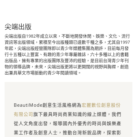
尖端出版
尖端出版自1982年成立以來，不斷地開發休閒、娛樂、文化、流行
資訊等出版領域，累積至今出版種類已達數千種之多，尤其自1997
年起，尖端出版經營團隊即以青少年媒體集團為期許，目前每月發
行十五種以上豐富、有趣的青少年專屬雜誌，六十多種以上的書籍
出版品，擁有專業的出版團隊及豐沛的經驗，是目前台灣青少年刊
物的領導品牌，未來，尖端出版更將以更開闊的視野與胸襟，創造
出兼具華文市場脈動的青少年閱讀領域。
BeautiMode創意生活風格網為
宏麗數位創意股份
有限公司
旗下最具時尚商業知識的線上媒體，我們
從人文角度出發，報導國內外優秀的時尚與娛樂產
業工作者及創意人士，推動台灣新銳品牌，探索影