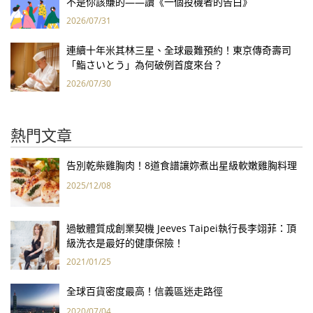
不是你該賺的——讀《一個投機者的告白》
2026/07/31
連續十年米其林三星、全球最難預約！東京傳奇壽司
「鮨さいとう」為何破例首度來台？
2026/07/30
熱門文章
告別乾柴雞胸肉！8道食譜讓妳煮出星級軟嫩雞胸料理
2025/12/08
過敏體質成創業契機 Jeeves Taipei執行長李翊菲：頂
級洗衣是最好的健康保險！
2021/01/25
全球百貨密度最高！信義區迷走路徑
2020/07/04