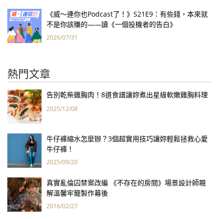
《威～連你也Podcast了！》S21E9：有些錢，本來就
不是你該賺的——讀《一個投機者的告白》
2026/07/31
熱門文章
告別乾柴雞胸肉！8道食譜讓妳煮出星級軟嫩雞胸料理
2025/12/08
牛仔褲縮水怎麼辦？3個超實用技巧讓妳輕鬆拯救心愛
牛仔褲！
2025/09/20
真實亂倫囚禁案改編 《不存在的房間》場景設計師親
解溫馨牢籠製作幕後
2016/02/27