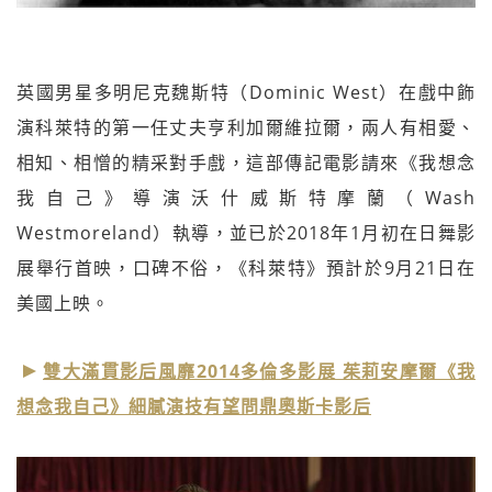
英國男星多明尼克魏斯特（Dominic West）在戲中飾
演科萊特的第一任丈夫亨利加爾維拉爾，兩人有相愛、
相知、相憎的精采對手戲，這部傳記電影請來《我想念
我自己》導演沃什威斯特摩蘭（Wash
Westmoreland）執導，並已於2018年1月初在日舞影
展舉行首映，口碑不俗，《科萊特》預計於9月21日在
美國上映。
雙大滿貫影后風靡2014多倫多影展 茱莉安摩爾《我
想念我自己》細膩演技有望問鼎奧斯卡影后