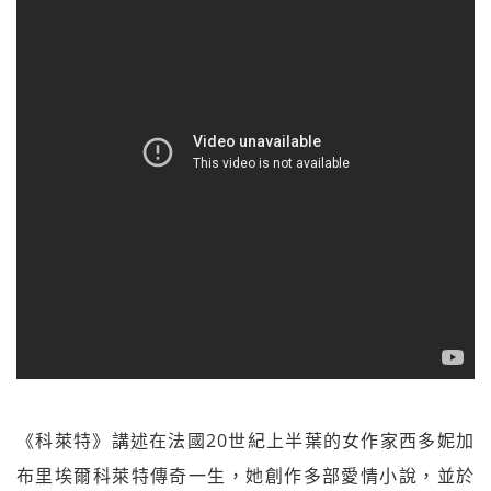
《科萊特》講述在法國20世紀上半葉的女作家西多妮加
布里埃爾科萊特傳奇一生，她創作多部愛情小說，並於