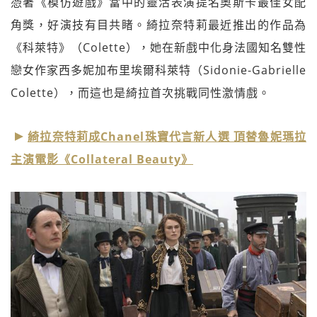
憑著《模仿遊戲》當中的靈活表演提名奧斯卡最佳女配
角獎，好演技有目共睹。綺拉奈特莉最近推出的作品為
《科萊特》（Colette），她在新戲中化身法國知名雙性
戀女作家西多妮加布里埃爾科萊特（Sidonie-Gabrielle
Colette），而這也是綺拉首次挑戰同性激情戲。
綺拉奈特莉成Chanel珠寶代言新人選 頂替魯妮瑪拉
主演電影《Collateral Beauty》