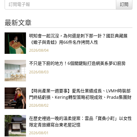
訂閱
最新文章
明知會一起沉沒，為何還是刺下那一針？國巨典藏展
《蠍子與青蛙》用66件名作拷問人性
2026/08/04
不只是下廚的地方！6個關鍵點打造網美系夢幻廚房
2026/08/03
【時尚產業一週要事】愛馬仕業績成長、LVMH時裝部
門終結虧損、Kering轉型策略初現成效、Prada集團財
報亮眼
2026/08/02
在歷史裡過一晚的溫柔提案：雲品「寶桑小町」以女性
限定青旅續寫台東老屋記憶
2026/08/01