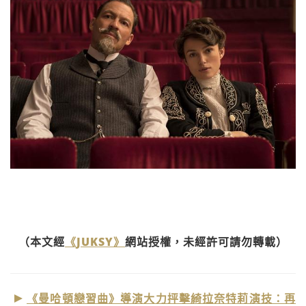
（本文經
《JUKSY》
網站授權，未經許可請勿轉載）
《曼哈頓戀習曲》導演大力抨擊綺拉奈特莉演技：再