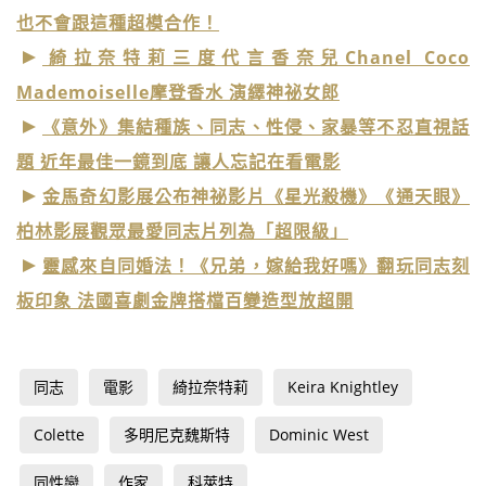
也不會跟這種超模合作！
綺拉奈特莉三度代言香奈兒Chanel Coco
Mademoiselle摩登香水 演繹神祕女郎
《意外》集結種族、同志、性侵、家暴等不忍直視話
題 近年最佳一鏡到底 讓人忘記在看電影
金馬奇幻影展公布神祕影片《星光殺機》《通天眼》
柏林影展觀眾最愛同志片列為「超限級」
靈感來自同婚法！《兄弟，嫁給我好嗎》翻玩同志刻
板印象 法國喜劇金牌搭檔百變造型放超開
同志
電影
綺拉奈特莉
Keira Knightley
Colette
多明尼克魏斯特
Dominic West
同性戀
作家
科萊特