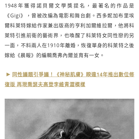
1948年獲得諾貝爾文學獎提名，最著名的作品是
《Gigi》，曾被改編為電影和舞台劇。西多妮加布里埃
爾科萊特嫁給作家兼出版商的亨利加爾維拉爾，他將科
萊特引進前衛的藝術界，也喚醒了科萊特女同性戀的另
一面，不料兩人在1910年離婚，恢復單身的科萊特之後
嫁給《晨報》的編輯喬弗內爾並育有一女。
同性議題引爭議！《神秘肌膚》睽違14年推出數位修
復版 再現喬瑟夫高登李維青澀模樣