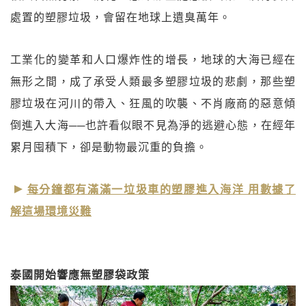
處置的塑膠垃圾，會留在地球上遺臭萬年。
工業化的變革和人口爆炸性的增長，地球的大海已經在
無形之間，成了承受人類最多塑膠垃圾的悲劇，那些塑
膠垃圾在河川的帶入、狂風的吹襲、不肖廠商的惡意傾
倒進入大海──也許看似眼不見為淨的逃避心態，在經年
累月囤積下，卻是動物最沉重的負擔。
每分鐘都有滿滿一垃圾車的塑膠進入海洋 用數據了
解這場環境災難
泰國開始響應無塑膠袋政策