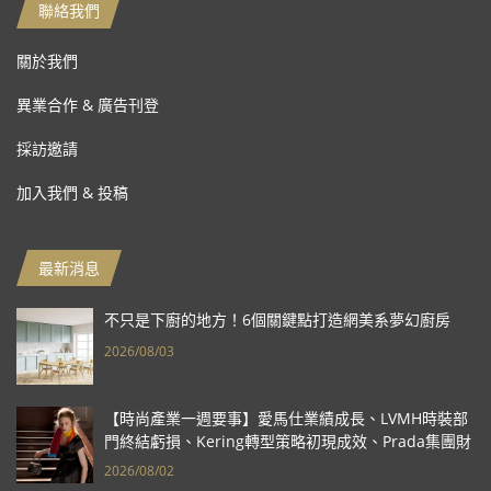
聯絡我們
關於我們
異業合作 & 廣告刊登
採訪邀請
加入我們 & 投稿
最新消息
不只是下廚的地方！6個關鍵點打造網美系夢幻廚房
2026/08/03
【時尚產業一週要事】愛馬仕業績成長、LVMH時裝部
門終結虧損、Kering轉型策略初現成效、Prada集團財
報亮眼
2026/08/02