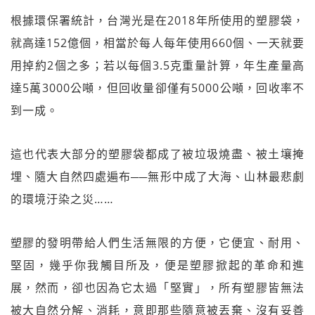
根據環保署統計，台灣光是在2018年所使用的塑膠袋，
就高達152億個，相當於每人每年使用660個、一天就要
用掉約2個之多；若以每個3.5克重量計算，年生產量高
達5萬3000公噸，但回收量卻僅有5000公噸，回收率不
到一成。
這也代表大部分的塑膠袋都成了被垃圾燒盡、被土壤掩
埋、隨大自然四處遍布──無形中成了大海、山林最悲劇
的環境汙染之災……
塑膠的發明帶給人們生活無限的方便，它便宜、耐用、
堅固，幾乎你我觸目所及，便是塑膠掀起的革命和進
展，然而，卻也因為它太過「堅實」，所有塑膠皆無法
被大自然分解、消耗，意即那些隨意被丟棄、沒有妥善