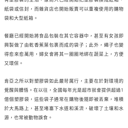
紙袋或信封，而雜貨店也開始販賣可以重複使用的購物
袋和大型紙箱。
餐廳已經開始將食品包裝在其它容器中，甚至有女孩即
興製做了由乾香蕉葉包裹而成的袋子；此外，繩子也變
得愈來愈萬用，婦女會將其一圈圈地綁在蔬菜上，方便
又環保。
肯亞之所以對塑膠袋如此嚴苛厲行，主要在於對環境的
覺醒與體悟。在以往，全國每年光是超市就會提供超過1
億個塑膠袋，這些袋子通常在購物後隨即被丟棄，堆積
於大馬路上，甚至堵塞下水道和溪流，破壞了土壤和水
源，也常被動物誤食。