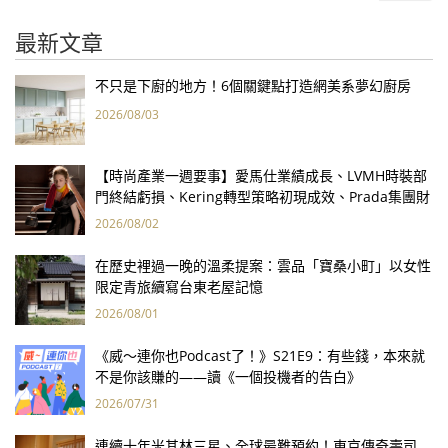
最新文章
不只是下廚的地方！6個關鍵點打造網美系夢幻廚房
2026/08/03
【時尚產業一週要事】愛馬仕業績成長、LVMH時裝部
門終結虧損、Kering轉型策略初現成效、Prada集團財
報亮眼
2026/08/02
在歷史裡過一晚的溫柔提案：雲品「寶桑小町」以女性
限定青旅續寫台東老屋記憶
2026/08/01
《威～連你也Podcast了！》S21E9：有些錢，本來就
不是你該賺的——讀《一個投機者的告白》
2026/07/31
連續十年米其林三星、全球最難預約！東京傳奇壽司