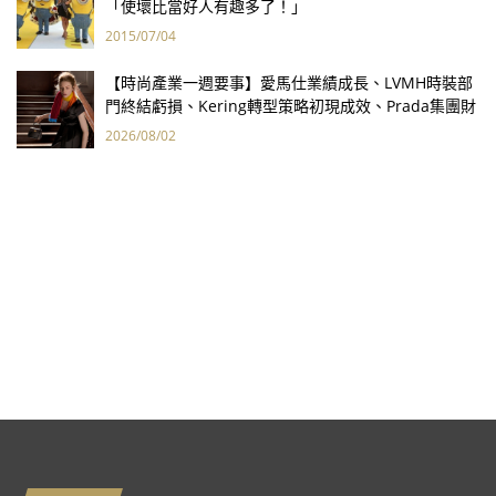
「使壞比當好人有趣多了！」
2015/07/04
【時尚產業一週要事】愛馬仕業績成長、LVMH時裝部
門終結虧損、Kering轉型策略初現成效、Prada集團財
報亮眼
2026/08/02