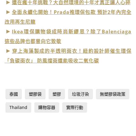
還在瘋十年挑戰？大自然環境的十年才真正讓人心碎
全面永續化開始！Prada推環保包款 預計2年內完全
改用再生尼龍
Ikea環保購物袋成時尚新繆思？除了Balenciaga
這些品牌也都曾向它致敬
穿上海藻製成的半透明雨衣！紐約設計師催生環保
「負碳雨衣」 防風擋雨還能吸收二氧化碳
泰國
塑膠袋
塑膠
垃圾汙染
無塑膠袋政策
Thailand
購物容器
實際行動