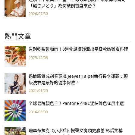
「鮨さいとう」為何破例首度來台？
2026/07/30
熱門文章
告別乾柴雞胸肉！8道食譜讓妳煮出星級軟嫩雞胸料理
2025/12/08
過敏體質成創業契機 Jeeves Taipei執行長李翊菲：頂
級洗衣是最好的健康保險！
2021/01/25
全球最醜顏色？！Pantone 448C泥棕綠色雀屏中選
2016/06/09
珊卓布拉克《小小兵》變聲女魔頭史嘉蕾 影后笑稱