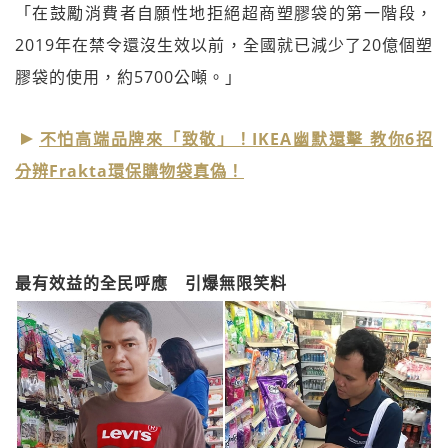
「在鼓勵消費者自願性地拒絕超商塑膠袋的第一階段，
2019年在禁令還沒生效以前，全國就已減少了20億個塑
膠袋的使用，約5700公噸。」
不怕高端品牌來「致敬」！IKEA幽默還擊 教你6招
分辨Frakta環保購物袋真偽！
最有效益的全民呼應 引爆無限笑料