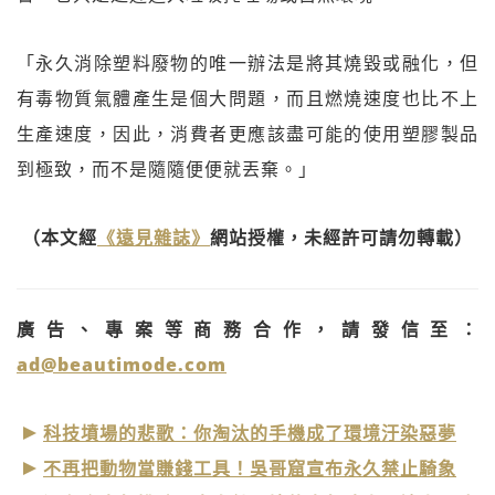
「永久消除塑料廢物的唯一辦法是將其燒毀或融化，但
有毒物質氣體產生是個大問題，而且燃燒速度也比不上
生產速度，因此，消費者更應該盡可能的使用塑膠製品
到極致，而不是隨隨便便就丟棄。」
（本文經
《遠見雜誌》
網站授權，未經許可請勿轉載）
廣告、專案等商務合作，請發信至：
ad@beautimode.com
科技墳場的悲歌：你淘汰的手機成了環境汙染惡夢
不再把動物當賺錢工具！吳哥窟宣布永久禁止騎象