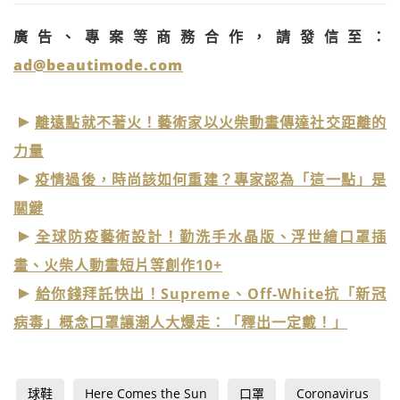
廣告、專案等商務合作，請發信至：
ad@beautimode.com
離遠點就不著火！藝術家以火柴動畫傳達社交距離的
力量
疫情過後，時尚該如何重建？專家認為「這一點」是
關鍵
全球防疫藝術設計！勤洗手水晶版、浮世繪口罩插
畫、火柴人動畫短片等創作10+
給你錢拜託快出！Supreme、Off-White抗「新冠
病毒」概念口罩讓潮人大爆走：「釋出一定戴！」
球鞋
Here Comes the Sun
口罩
Coronavirus