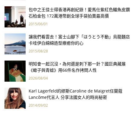
包中之王佳士得香港再創紀錄！愛馬仕紫紅色鱷魚皮鑽
石柏金包 172萬港幣創全球手袋拍賣最高價
2015/06/01
讓我們看雲去！富士山腳下「ほうとう不動」烏龍麵店
卡哇伊白綿綿造型療癒你的心
2015/08/28
明知會一起沉沒，為何還是刺下那一針？國巨典藏展
《蠍子與青蛙》用66件名作拷問人性
2026/08/04
Karl Lagerfeld的繆斯Caroline de Maigret任蘭蔻
Lancôme代言人 分享法國女人的時尚秘密
2014/09/02