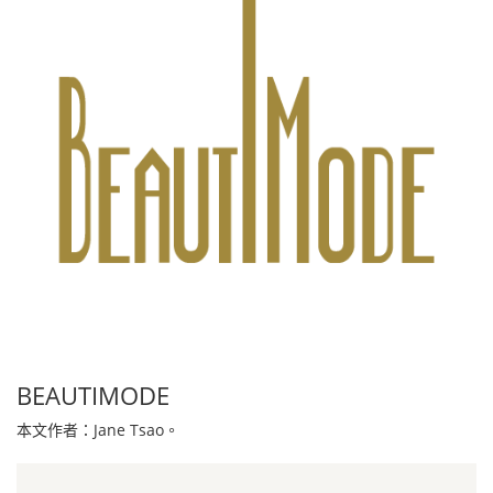
BEAUTIMODE
本文作者：Jane Tsao。