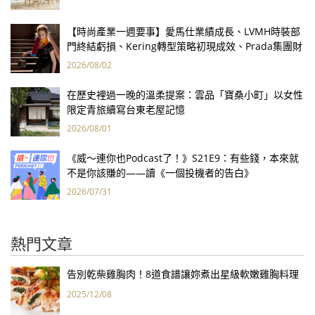
【時尚產業一週要事】愛馬仕業績成長、LVMH時裝部
門終結虧損、Kering轉型策略初現成效、Prada集團財
報亮眼
2026/08/02
在歷史裡過一晚的溫柔提案：雲品「寶桑小町」以女性
限定青旅續寫台東老屋記憶
2026/08/01
《威～連你也Podcast了！》S21E9：有些錢，本來就
不是你該賺的——讀《一個投機者的告白》
2026/07/31
熱門文章
告別乾柴雞胸肉！8道食譜讓妳煮出星級軟嫩雞胸料理
2025/12/08