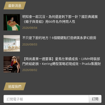
最新消息
明知會一起沉沒，為何還是刺下那一針？國巨典藏展
《蠍子與青蛙》用66件名作拷問人性
2026/08/04
不只是下廚的地方！6個關鍵點打造網美系夢幻廚房
2026/08/03
【時尚產業一週要事】愛馬仕業績成長、LVMH時裝部
門終結虧損、Kering轉型策略初現成效、Prada集團財
報亮眼
2026/08/02
追蹤我們
訂閱