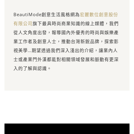
BeautiMode創意生活風格網為
宏麗數位創意股份
有限公司
旗下最具時尚商業知識的線上媒體，我們
從人文角度出發，報導國內外優秀的時尚與娛樂產
業工作者及創意人士，推動台灣新銳品牌，探索影
視美學…期望透過我們深入淺出的介紹，讓業內人
士或產業門外漢都能對相關領域發展和脈動有更深
入的了解與認識。