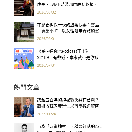
成長、LVMH時裝部門終結虧損、
Kering轉型策略初現成效、Prada
2026/08/02
集團財報亮眼
在歷史裡過一晚的溫柔提案：雲品
「寶桑小町」以女性限定青旅續寫
台東老屋記憶
2026/08/01
《威～連你也Podcast了！》
S21E9：有些錢，本來就不是你該
賺的——讀《一個投機者的告白》
2026/07/31
熱門文章
跨越五百年的神秘微笑藏在台灣？
藝術收藏家黃崇仁以科學視角解密
「最年輕的蒙娜麗莎」
2025/11/26
貴為「時尚神童」，稱霸紅毯的Zac