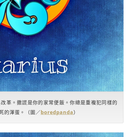
與改革。撒謊是你的家常便飯。你總是重複犯同樣的
死的渾蛋。（圖／
boredpanda
）