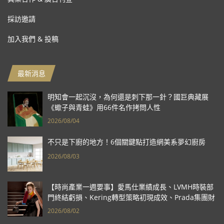
採訪邀請
加入我們 & 投稿
最新消息
明知會一起沉沒，為何還是刺下那一針？國巨典藏展
《蠍子與青蛙》用66件名作拷問人性
2026/08/04
不只是下廚的地方！6個關鍵點打造網美系夢幻廚房
2026/08/03
【時尚產業一週要事】愛馬仕業績成長、LVMH時裝部
門終結虧損、Kering轉型策略初現成效、Prada集團財
報亮眼
2026/08/02