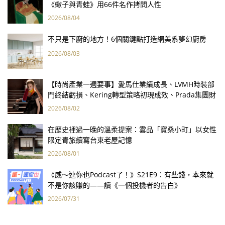
《蠍子與青蛙》用66件名作拷問人性
2026/08/04
不只是下廚的地方！6個關鍵點打造網美系夢幻廚房
2026/08/03
【時尚產業一週要事】愛馬仕業績成長、LVMH時裝部
門終結虧損、Kering轉型策略初現成效、Prada集團財
報亮眼
2026/08/02
在歷史裡過一晚的溫柔提案：雲品「寶桑小町」以女性
限定青旅續寫台東老屋記憶
2026/08/01
《威～連你也Podcast了！》S21E9：有些錢，本來就
不是你該賺的——讀《一個投機者的告白》
2026/07/31