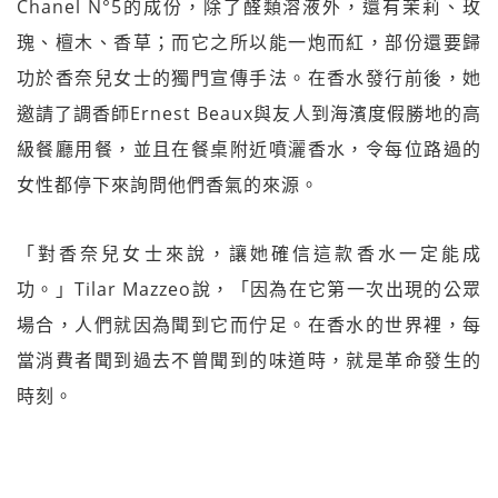
Chanel N°5的成份，除了醛類溶液外，還有茉莉、玫
瑰、檀木、香草；而它之所以能一炮而紅，部份還要歸
功於香奈兒女士的獨門宣傳手法。在香水發行前後，她
邀請了調香師Ernest Beaux與友人到海濱度假勝地的高
級餐廳用餐，並且在餐桌附近噴灑香水，令每位路過的
女性都停下來詢問他們香氣的來源。
「對香奈兒女士來說，讓她確信這款香水一定能成
功。」Tilar Mazzeo說，「因為在它第一次出現的公眾
場合，人們就因為聞到它而佇足。在香水的世界裡，每
當消費者聞到過去不曾聞到的味道時，就是革命發生的
時刻。