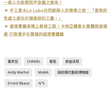
一般人也能聞到宇宙謎之氣味！
手工香水Le Labo共同創辦人的尋香之旅：「香氛的
性感之處在於調香師的工藝。」
當嗅覺藝術遇上氣候工程！卡地亞讓香水雲飄進玻璃
屋 打造漫步在雲端的超現實體驗
香奈兒
CHANEL
香氛
安迪沃荷
Andy Warhol
MoMA
紐約現代藝術博物館
Ernest Beaux
N°5