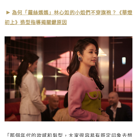
為何「蘿絲媽媽」林心如的小姐們不穿旗袍？《華燈
初上》造型指導揭關鍵原因
「那個年代的妝感和髮型，大家很容易有既定印象去想