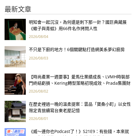
最新文章
明知會一起沉沒，為何還是刺下那一針？國巨典藏展
《蠍子與青蛙》用66件名作拷問人性
2026/08/04
不只是下廚的地方！6個關鍵點打造網美系夢幻廚房
2026/08/03
【時尚產業一週要事】愛馬仕業績成長、LVMH時裝部
門終結虧損、Kering轉型策略初現成效、Prada集團財
報亮眼
2026/08/02
在歷史裡過一晚的溫柔提案：雲品「寶桑小町」以女性
限定青旅續寫台東老屋記憶
2026/08/01
《威～連你也Podcast了！》S21E9：有些錢，本來就