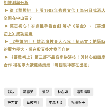
相推測與分析
從《華燈初上》看1988年條通文化！為何日式酒店
全開在中山區？
莫忘初心！夯劇推手看台劇 解析《茶金》、《華燈
初上》成功關鍵
《華燈初上》精湛演技令人心疼！劉品言：拍攝時
的壓力極大，我在殺青後才找回自信
《華燈初上》第三部不靠客串拼演技！與林心如四度
合作 楊祐寧大讚蘿絲媽媽「每個眼神都在出招」
彩妝
郭雪芙
髮型
林心如
造型指導
許力文
華燈初上
中森明菜
松田聖子