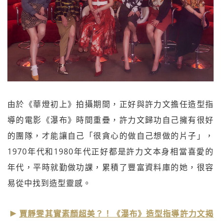
由於《華燈初上》拍攝期間，正好與許力文擔任造型指
導的電影《瀑布》時間重疊，許力文歸功自己擁有很好
的團隊，才能讓自己「很貪心的做自己想做的片子」，
1970年代和1980年代正好都是許力文本身相當喜愛的
年代，平時就勤做功課，累積了豐富資料庫的她，很容
易從中找到造型靈感。
賈靜雯其實素顏超美？！《瀑布》造型指導許力文揭