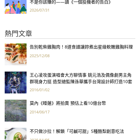
不是你該賺的——讀《一個投機者的告白》
2026/07/31
熱門文章
告別乾柴雞胸肉！8道食譜讓妳煮出星級軟嫩雞胸料理
2025/12/08
王心凌攻蛋演唱會大方聊情事 姚元浩及偶像劇男主角
群現身力挺 造型總監陳孫華攜手台灣設計師打造10套
華服
2016/01/02
莫內《睡蓮》將拍賣 預估上看10億台幣
2014/06/17
不只做沙拉！解鎖「可鹹可甜」5種酪梨創意吃法