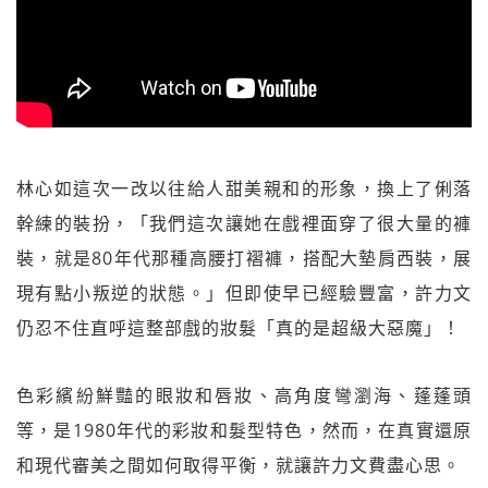
林心如這次一改以往給人甜美親和的形象，換上了俐落
幹練的裝扮，「我們這次讓她在戲裡面穿了很大量的褲
裝，就是80年代那種高腰打褶褲，搭配大墊肩西裝，展
現有點小叛逆的狀態。」但即使早已經驗豐富，許力文
仍忍不住直呼這整部戲的妝髮「真的是超級大惡魔」！
色彩繽紛鮮豔的眼妝和唇妝、高角度彎瀏海、蓬蓬頭
等，是1980年代的彩妝和髮型特色，然而，在真實還原
和現代審美之間如何取得平衡，就讓許力文費盡心思。