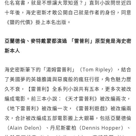
化名寫書，就是不想讓大眾知道？」直到小說問世近四
十年後，海史密斯才敢公開自己就是作者的身份，同意
《鹽的代價》掛上本名出版。
亞蘭德倫、麥特戴蒙都演過 「雷普利」原型竟是海史密
斯本人
海史密斯筆下的「湯姆雷普利」（Tom Ripley），結合
了美國夢的英雄膽識與惡魔般的瘋狂行徑，角色魅力歷
久不衰，【雷普利】全系列小說共有五本，更多次被改
編成電影。前三本小說：《天才雷普利》被改編兩次，
《地下雷普利》被改編一次，《雷普利遊戲》被改編兩
次，合計被改編成五部電影搬上大銀幕，包括亞蘭德倫
（Alain Delon）、丹尼斯霍柏（Dennis Hopper）、