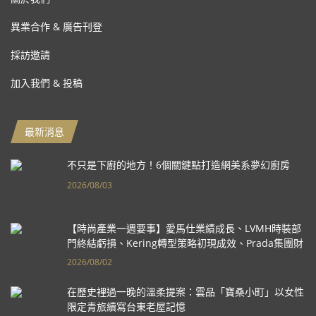
異業合作 & 廣告刊登
採訪邀請
加入我們 & 投稿
最新消息
不只是下廚的地方！6個關鍵點打造網美系夢幻廚房
2026/08/03
【時尚產業一週要事】愛馬仕業績成長、LVMH時裝部
門終結虧損、Kering轉型策略初現成效、Prada集團財
報亮眼
2026/08/02
在歷史裡過一晚的溫柔提案：雲品「寶桑小町」以女性
限定青旅續寫台東老屋記憶