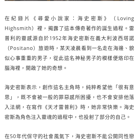
在紀錄片《尋愛小說家：海史密斯》（Loving
Highsmith）裡，揭露了這本傳奇著作的誕生過程。雷
普利的靈感源自於1952年海史密斯在義大利波西塔諾
（Positano）旅遊時，某天凌晨看到一名走在海邊、貌
似心事重重的男子，從此這名神秘男子的模樣便烙印在
腦海裡，開啟了她的奇想。
海史密斯表示，創作這名主角時，純粹希望他「很有意
思」，既不會被一般的罪惡感所困擾，也不會安排他落
入法網，在寫作《天才雷普利》時，她非常快樂。海史
密斯為角色注入靈魂的過程中，也投射了部分的自己。
在50年代保守的社會風氣下，海史密斯不能公開同性戀