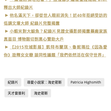
釋出大師紀錄片
他名滿天下，卻從世人眼前消失！近40年拒絕受訪的
低調文壇大師 紀錄片完整揭露
小蝦米對大鯨魚？紀錄片見證女攝影師揭露藥廠家族
真面目 博物館切割黑心贊助大戶
【2015坎城影展】凱特布蘭琪、魯妮瑪拉《因為愛
你》詮釋女女戀 談同性議題「我們依然活在保守世界」
紀錄片
尋愛小說家：海史密斯
Patricia Highsmith
天才雷普利
海史密斯