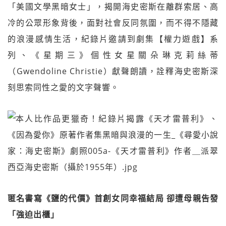
「美國文學黑暗女士」，揭開海史密斯在離群索居、高
冷的公眾形象背後，面對社會反同氛圍，而不得不隱藏
的浪漫感情生活，紀錄片邀請到劇集【權力遊戲】系
列、《星期三》個性女星關朵琳克莉絲蒂
（Gwendoline Christie）獻聲朗讀，詮釋海史密斯深
刻思索同性之愛的文字聲響。
匿名書寫《鹽的代價》首創女同幸福結局 卻遭母親告發
「強迫出櫃」