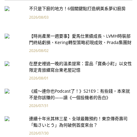
不只是下廚的地方！6個關鍵點打造網美系夢幻廚房
2026/08/03
【時尚產業一週要事】愛馬仕業績成長、LVMH時裝部
門終結虧損、Kering轉型策略初現成效、Prada集團財
報亮眼
2026/08/02
在歷史裡過一晚的溫柔提案：雲品「寶桑小町」以女性
限定青旅續寫台東老屋記憶
2026/08/01
《威～連你也Podcast了！》S21E9：有些錢，本來就
不是你該賺的——讀《一個投機者的告白》
2026/07/31
連續十年米其林三星、全球最難預約！東京傳奇壽司
「鮨さいとう」為何破例首度來台？
2026/07/30