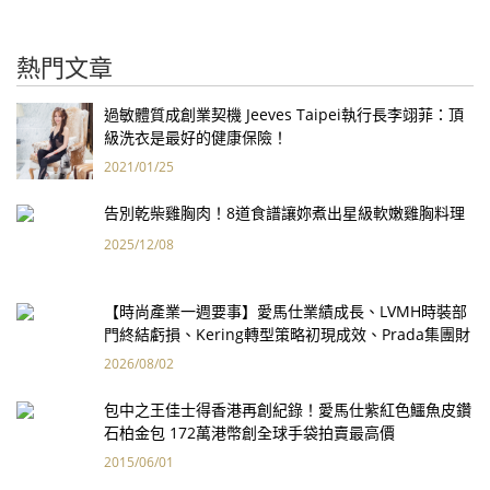
熱門文章
過敏體質成創業契機 Jeeves Taipei執行長李翊菲：頂
級洗衣是最好的健康保險！
2021/01/25
告別乾柴雞胸肉！8道食譜讓妳煮出星級軟嫩雞胸料理
2025/12/08
【時尚產業一週要事】愛馬仕業績成長、LVMH時裝部
門終結虧損、Kering轉型策略初現成效、Prada集團財
報亮眼
2026/08/02
包中之王佳士得香港再創紀錄！愛馬仕紫紅色鱷魚皮鑽
石柏金包 172萬港幣創全球手袋拍賣最高價
2015/06/01