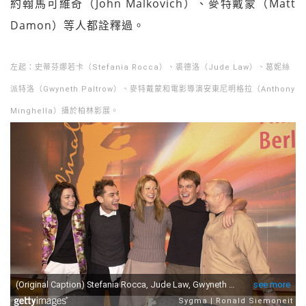
約翰馬可維奇（John Malkovich）、麥特戴蒙（Matt
Damon）等人都詮釋過。
左起：史蒂芬娜若卡（Stefania Rocca）、裘德洛（Jude Law）、葛妮絲
派特洛（Gwyneth Paltrow）、麥特戴蒙和電影導演安東尼明格拉（Anthony
Minghella）攝於柏林影展。