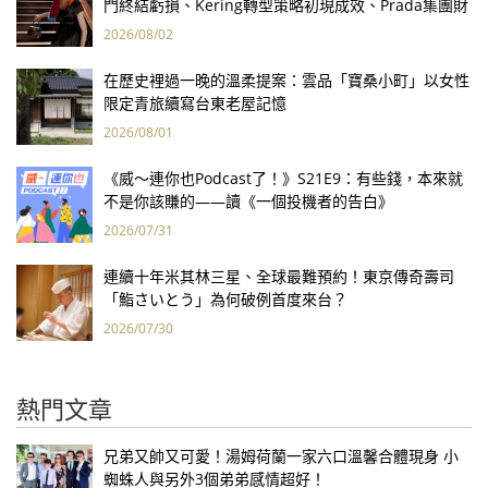
門終結虧損、Kering轉型策略初現成效、Prada集團財
報亮眼
2026/08/02
在歷史裡過一晚的溫柔提案：雲品「寶桑小町」以女性
限定青旅續寫台東老屋記憶
2026/08/01
《威～連你也Podcast了！》S21E9：有些錢，本來就
不是你該賺的——讀《一個投機者的告白》
2026/07/31
連續十年米其林三星、全球最難預約！東京傳奇壽司
「鮨さいとう」為何破例首度來台？
2026/07/30
熱門文章
兄弟又帥又可愛！湯姆荷蘭一家六口溫馨合體現身 小
蜘蛛人與另外3個弟弟感情超好！