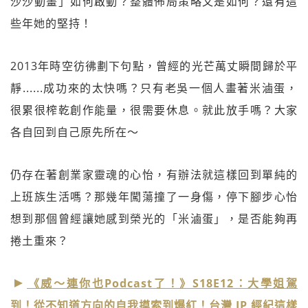
沙沙動畫」如何啟動？整體佈局策略又是如何？還有這
些年她的堅持！
2013年時空彷彿劃下句點，曾經的光芒萬丈瞬間歸於平
靜......成功來的太快嗎？只有老吳一個人畫著米滷蛋，
很累很榨乾創作能量，很需要休息。就此放手嗎？大家
各自回到自己原先所在～
仍存在著創業家靈魂的心怡，有辦法就這樣回到單純的
上班族生活嗎？那幾年闖蕩撞了一身傷，停下腳步心怡
想到那個曾經讓她感到榮光的「米滷蛋」，是否能夠再
捲土重來？
《威～連你也Podcast了！》S18E12：大學姐駕
到！從不知道方向的自我摸索到爆紅！台灣 IP 經紀這樣