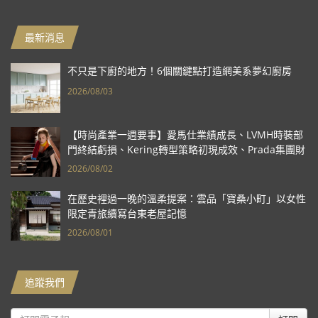
最新消息
不只是下廚的地方！6個關鍵點打造網美系夢幻廚房
2026/08/03
【時尚產業一週要事】愛馬仕業績成長、LVMH時裝部
門終結虧損、Kering轉型策略初現成效、Prada集團財
報亮眼
2026/08/02
在歷史裡過一晚的溫柔提案：雲品「寶桑小町」以女性
限定青旅續寫台東老屋記憶
2026/08/01
追蹤我們