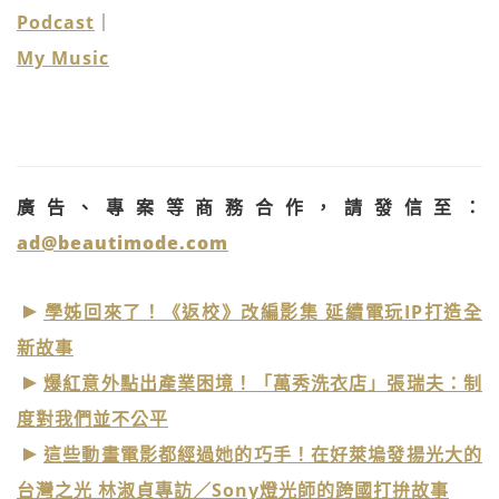
Podcast
｜
My Music
廣告、專案等商務合作，請發信至：
ad@beautimode.com
學姊回來了！《返校》改編影集 延續電玩IP打造全
新故事
爆紅意外點出產業困境！「萬秀洗衣店」張瑞夫：制
度對我們並不公平
這些動畫電影都經過她的巧手！在好萊塢發揚光大的
台灣之光 林淑貞專訪／Sony燈光師的跨國打拚故事