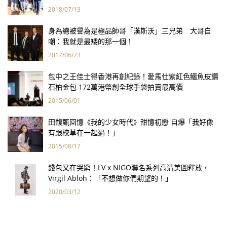
2018/07/13
身為總被譽為是極品帥哥「漢斯沃」三兄弟 大哥自
嘲：我就是最矮的那一個！
2017/06/23
包中之王佳士得香港再創紀錄！愛馬仕紫紅色鱷魚皮鑽
石柏金包 172萬港幣創全球手袋拍賣最高價
2015/06/01
田馥甄回憶《我的少女時代》甜憶初戀 自爆「我好像
有跟校草在一起過！」
2015/08/17
錢包又在哭窮！LV x NIGO聯名系列高清美圖釋放，
Virgil Abloh：「不想做你們期望的！」
2020/03/12