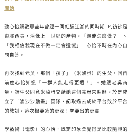
開始
聽心怡細數那些年曾經一同紅遍江湖的同時期 IP,彷彿是
東邪西毒，活像上一世紀的產物。「還能怎麼做？」、
「我相信我現在不做一定會遺憾」！心怡不時在內心自
問自答。
再次找到老吳，那個「孩子」（米滷蛋）的生父，回首
前塵心怡知道「一群人能走得更遠！」。她跟老吳商
量，請生父同意米滷蛋交給她這個養母來照顧。於是成
立了「滷沙沙動畫」團隊，記取過去成於平台敗於平台
的教訓，這次根要紮的更深！拳要出的更實！
學藝術（電影）的心怡，既定印象會覺得是比較隨興的