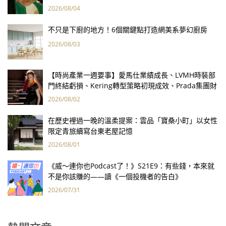
2026/08/04
不只是下廚的地方！6個關鍵點打造網美系夢幻廚房
2026/08/03
【時尚產業一週要事】愛馬仕業績成長、LVMH時裝部
門終結虧損、Kering轉型策略初現成效、Prada集團財
報亮眼
2026/08/02
在歷史裡過一晚的溫柔提案：雲品「寶桑小町」以女性
限定青旅續寫台東老屋記憶
2026/08/01
《威～連你也Podcast了！》S21E9：有些錢，本來就
不是你該賺的——讀《一個投機者的告白》
2026/07/31