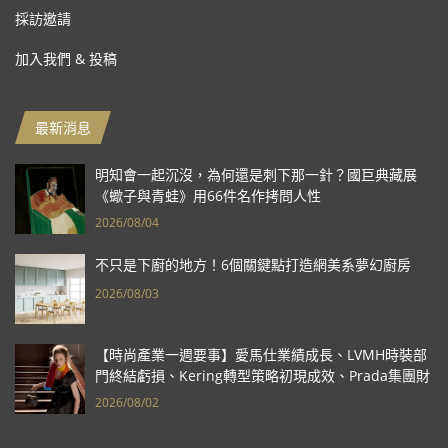
採訪邀請
加入我們 & 投稿
最新消息
明知會一起沉沒，為何還是刺下那一針？國巨典藏展
《蠍子與青蛙》用66件名作拷問人性
2026/08/04
不只是下廚的地方！6個關鍵點打造網美系夢幻廚房
2026/08/03
【時尚產業一週要事】愛馬仕業績成長、LVMH時裝部
門終結虧損、Kering轉型策略初現成效、Prada集團財
報亮眼
2026/08/02