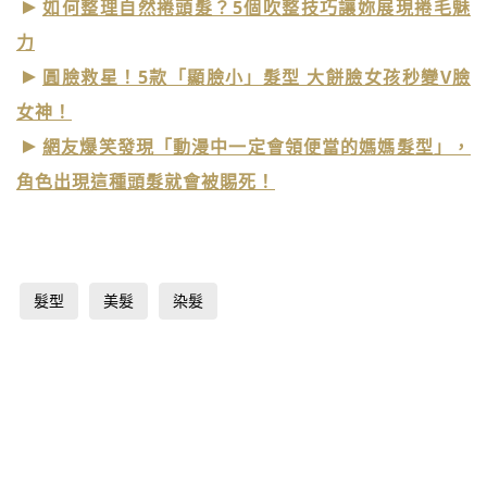
如何整理自然捲頭髮？5個吹整技巧讓妳展現捲毛魅
力
圓臉救星！5款「顯臉小」髮型 大餅臉女孩秒變V臉
女神！
網友爆笑發現「動漫中一定會領便當的媽媽髮型」，
角色出現這種頭髮就會被賜死！
髮型
美髮
染髮