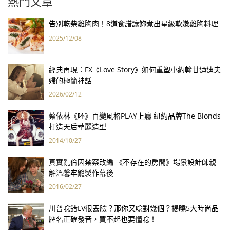
熱門文章
告別乾柴雞胸肉！8道食譜讓妳煮出星級軟嫩雞胸料理
2025/12/08
經典再現：FX《Love Story》如何重塑小約翰甘迺迪夫
婦的極簡神話
2026/02/12
蔡依林《呸》百變風格PLAY上癮 紐約品牌The Blonds
打造天后華麗造型
2014/10/27
真實亂倫囚禁案改編 《不存在的房間》場景設計師親
解溫馨牢籠製作幕後
2016/02/27
川普唸錯LV很丟臉？那你又唸對幾個？揭曉5大時尚品
牌名正確發音，買不起也要懂唸！