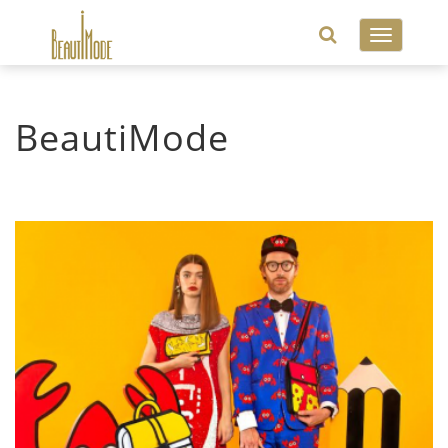
Toggle
navigatio
BeautiMode