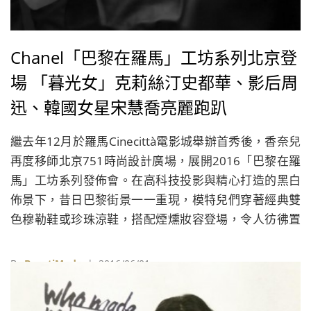
Chanel「巴黎在羅馬」工坊系列北京登
場 「暮光女」克莉絲汀史都華、影后周
迅、韓國女星宋慧喬亮麗跑趴
繼去年12月於羅馬Cinecittà電影城舉辦首秀後，香奈兒
再度移師北京751時尚設計廣場，展開2016「巴黎在羅
馬」工坊系列發佈會。在高科技投影與精心打造的黑白
佈景下，昔日巴黎街景一一重現，模特兒們穿著經典雙
色穆勒鞋或珍珠涼鞋，搭配煙燻妝容登場，令人彷彿置
身電影拍攝現場。
By
BeautiMode
| 2016/06/01