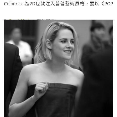
Colbert，為2D包款注入普普藝術風格，要以《POP
ART》聯名系列攜手搞怪。
By
BeautiMode
| 2016/06/06