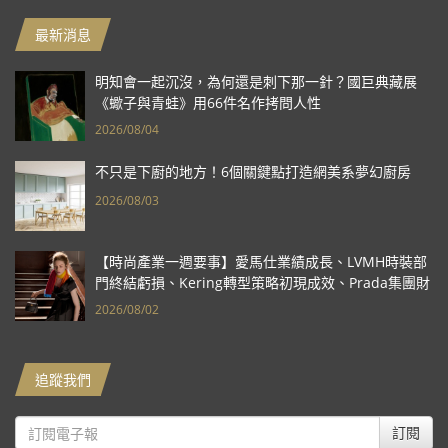
最新消息
明知會一起沉沒，為何還是刺下那一針？國巨典藏展
《蠍子與青蛙》用66件名作拷問人性
2026/08/04
不只是下廚的地方！6個關鍵點打造網美系夢幻廚房
2026/08/03
【時尚產業一週要事】愛馬仕業績成長、LVMH時裝部
門終結虧損、Kering轉型策略初現成效、Prada集團財
報亮眼
2026/08/02
追蹤我們
訂閱