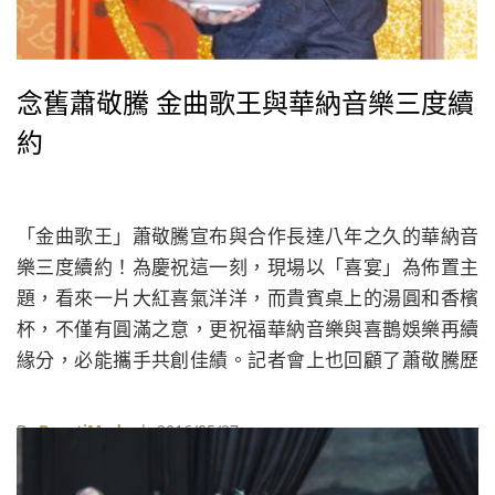
念舊蕭敬騰 金曲歌王與華納音樂三度續
約
「金曲歌王」蕭敬騰宣布與合作長達八年之久的華納音
樂三度續約！為慶祝這一刻，現場以「喜宴」為佈置主
題，看來一片大紅喜氣洋洋，而貴賓桌上的湯圓和香檳
杯，不僅有圓滿之意，更祝福華納音樂與喜鵲娛樂再續
緣分，必能攜手共創佳績。記者會上也回顧了蕭敬騰歷
年來的精彩表現，從首張專輯一路走到今日歌王的地
位，紀念往日成就的同時，也期待一段新旅程的展開。
By
BeautiMode
| 2016/05/27