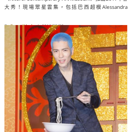
大秀！現場眾星雲集，包括巴西超模Alessandra
Ambrosio、瑞典女星Alicia Vikander、日本足球明星中
田英壽、超模劉雯、威爾史密斯之子Jaden Smith、日本
By
BeautiMode
| 2016/05/30
名模岡本多緒等人都到場共襄盛舉，而台灣女星楊丞琳
也以俐落造型登場。