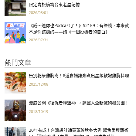
限定青旅續寫台東老屋記憶
2026/08/01
《威～連你也Podcast了！》S21E9：有些錢，本來就
不是你該賺的——讀《一個投機者的告白》
2026/07/31
熱門文章
告別乾柴雞胸肉！8道食譜讓妳煮出星級軟嫩雞胸料理
2025/12/08
漫威公開《復仇者聯盟4》，鋼鐵人全新戰袍概念圖！
2018/10/19
20年有成！台灣設計師黃蕙玲秋冬大秀 聚焦愛與藝術