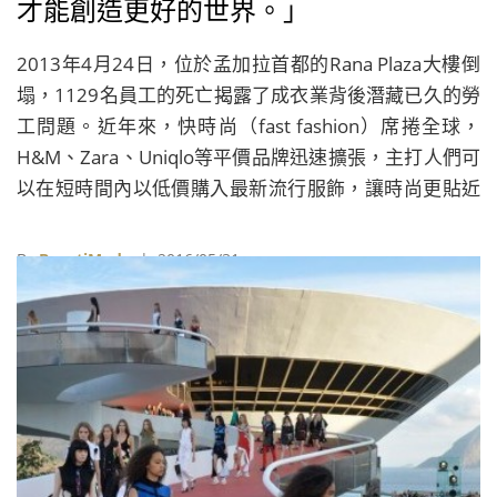
才能創造更好的世界。」
2013年4月24日，位於孟加拉首都的Rana Plaza大樓倒
塌，1129名員工的死亡揭露了成衣業背後潛藏已久的勞
工問題。近年來，快時尚（fast fashion）席捲全球，
H&M、Zara、Uniqlo等平價品牌迅速擴張，主打人們可
以在短時間內以低價購入最新流行服飾，讓時尚更貼近
普羅大眾的生活。然而，為了達到降低成本、大量生產
的目的，品牌製造商不得不將工程外包給發展中國家，
By
BeautiMode
| 2016/05/31
這項看似理所當然的決策卻使時尚產業蒙上一層陰影，
在不透明的生產鏈中，童工、超時等的漠視勞工權益的
情形層出不窮。