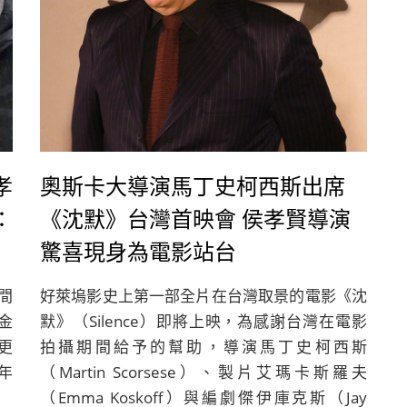
孝
奧斯卡大導演馬丁史柯西斯出席
：
《沈默》台灣首映會 侯孝賢導演
驚喜現身為電影站台
旅
間
好萊塢影史上第一部全片在台灣取景的電影《沈
金
默》（Silence）即將上映，為感謝台灣在電影
更
拍攝期間給予的幫助，導演馬丁史柯西斯
年
（Martin Scorsese）、製片艾瑪卡斯羅夫
（Emma Koskoff）與編劇傑伊庫克斯（Jay