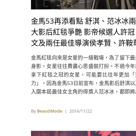
金馬53再添看點 舒淇、范冰冰兩
大影后紅毯爭艷 影帝候選人許冠
文及兩任最佳導演侯孝賢、許鞍
出任頒獎嘉賓
金馬紅毯向來是女星的一級戰場，為了留下最
身影，女星往往費盡心思盛裝打扮。不過今年
拿下紅毯之冠的女星，可能要比往年更加「
力」，因為金馬53日前宣布，金馬影后舒淇以
入圍本屆最佳女主角的得獎人范冰冰，都即將
席本屆典禮。
By
BeautiMode
| 2016/11/22