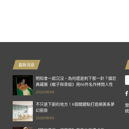
最新消息
明知會一起沉沒，為何還是刺下那一針？國巨
典藏展《蠍子與青蛙》用66件名作拷問人性
2026/08/04
不只是下廚的地方！6個關鍵點打造網美系夢
營
幻廚房
統
2026/08/03