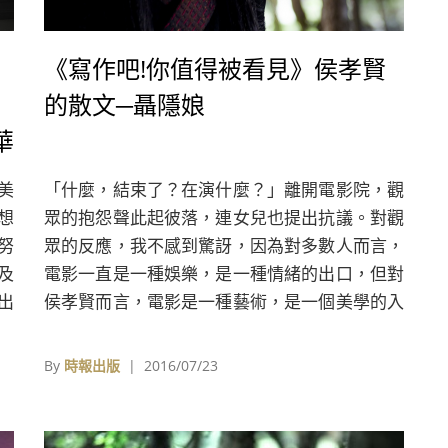
《寫作吧!你值得被看見》侯孝賢
的散文─聶隱娘
華
美
「什麼，結束了？在演什麼？」離開電影院，觀
想
眾的抱怨聲此起彼落，連女兒也提出抗議。對觀
努
眾的反應，我不感到驚訝，因為對多數人而言，
及
電影一直是一種娛樂，是一種情緒的出口，但對
出
侯孝賢而言，電影是一種藝術，是一個美學的入
口。 回家後我上網查了歷史資料，對女兒說：
「把《聶隱娘》當『散文』看，不要再把電影當
By
時報出版
| 2016/07/23
故事線清楚的『小說』看，或許妳更能進入這部
電影。」