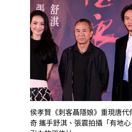
侯孝賢《刺客聶隱娘》重現唐代
奇 攜手舒淇、張震拍攝「有地心