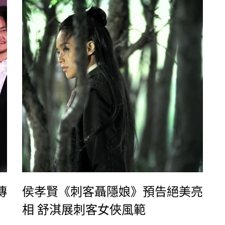
傳
侯孝賢《刺客聶隱娘》預告絕美亮
相 舒淇展刺客女俠風範