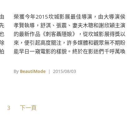
由
榮獲今年2015坎城影展最佳導演，由大導演侯
先
孝賢執導，舒淇、張震、妻夫木聰和謝欣穎主演
也
的最新作品《刺客聶隱娘》，從坎城影展得獎以
除
來，便引起高度關注，許多媒體和觀眾無不期盼
拍
能早日一窺電影的樣貌。終於在影迷們千呼萬喚
下，《刺客聶隱娘》首支前導預告今日正式曝
光，絕美壯闊的畫面和精彩的武打過招，盡顯
By
BeautiMode
| 2015/08/03
《刺客聶隱娘》浩大氣勢與精緻水準，勢必更令
觀眾對《刺客聶隱娘》的期待度和話題更加攀
升！
3
下一頁