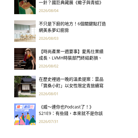
一針？國巨典藏展《蠍子與青蛙》
用66件名作拷問人性
2026/08/04
不只是下廚的地方！6個關鍵點打造
網美系夢幻廚房
2026/08/03
【時尚產業一週要事】愛馬仕業績
成長、LVMH時裝部門終結虧損、
Kering轉型策略初現成效、Prada
2026/08/02
集團財報亮眼
在歷史裡過一晚的溫柔提案：雲品
「寶桑小町」以女性限定青旅續寫
台東老屋記憶
2026/08/01
《威～連你也Podcast了！》
S21E9：有些錢，本來就不是你該
賺的——讀《一個投機者的告白》
2026/07/31