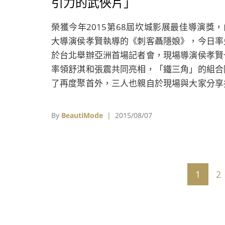
引力的武俠片」
榮獲今年2015第68屆坎城影展最佳導演獎，
大導演侯孝賢執導的《刺客聶隱娘》，今日率
於台北舉辦亞洲首場記者會，現場導演侯孝賢
率領舒淇和張震共同亮相，「鐵三角」的組合
了再度聚首外，三人也親自於現場與大家分享
攝電影時的幕後逸事。
By
BeautiMode
| 2015/08/07
1
2