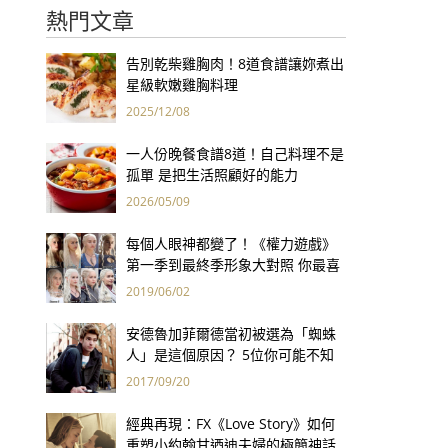
熱門文章
告別乾柴雞胸肉！8道食譜讓妳煮出
星級軟嫩雞胸料理
2025/12/08
一人份晚餐食譜8道！自己料理不是
孤單 是把生活照顧好的能力
2026/05/09
每個人眼神都變了！《權力遊戲》
第一季到最終季形象大對照 你最喜
歡誰的大結局？
2019/06/02
安德魯加菲爾德當初被選為「蜘蛛
人」是這個原因？ 5位你可能不知
道的大明星特殊才能！
2017/09/20
經典再現：FX《Love Story》如何
重塑小約翰甘迺迪夫婦的極簡神話