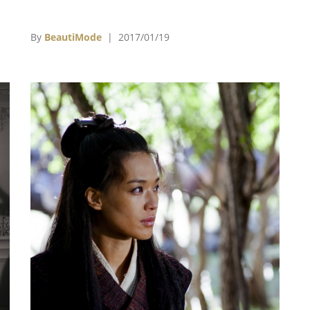
Cocks），三人都親自抵台，出席了電影首映
會。
By
BeautiMode
| 2017/01/19