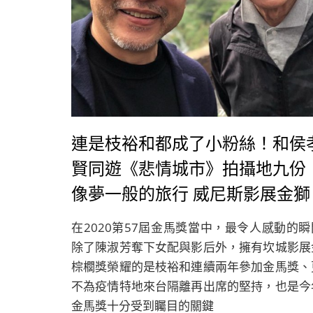
連是枝裕和都成了小粉絲！和侯
賢同遊《悲情城市》拍攝地九份
像夢一般的旅行 威尼斯影展金獅
獎得主與坎城影展金棕櫚得主的
在2020第57屆金馬獎當中，最令人感動的瞬
程
除了陳淑芳奪下女配與影后外，擁有坎城影展
棕櫚獎榮耀的是枝裕和連續兩年參加金馬獎、
不為疫情特地來台隔離再出席的堅持，也是今
金馬獎十分受到矚目的關鍵