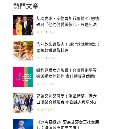
熱門文章
艾瑪史東、安德魯加菲爾德4年戀情
破局「他們仍愛著彼此，只是無法
繼續在一起了」
2015/10/28
告別乾柴雞胸肉！8道食譜讓妳煮出
星級軟嫩雞胸料理
2025/12/08
紐約見證女力影響！台灣性別平等
週頌揚女性韌性 盧佳慧琴音傳遞自
由與希望
2025/03/12
兄弟又帥又可愛！湯姆荷蘭一家六
口溫馨合體現身 小蜘蛛人與另外3
個弟弟感情超好！
2018/07/13
《冰雪奇緣2》要為艾莎女王找女朋
友？導演首度正面回應！