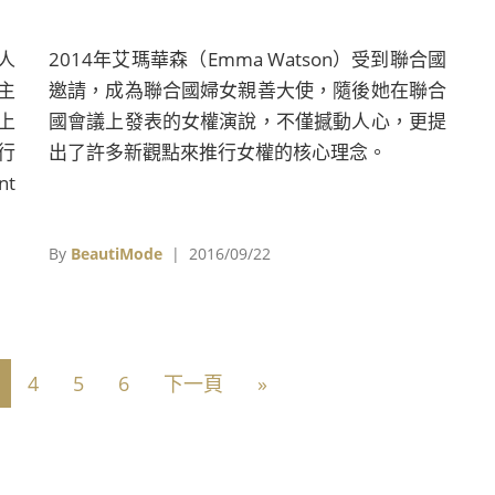
人
2014年艾瑪華森（Emma Watson）受到聯合國
主
邀請，成為聯合國婦女親善大使，隨後她在聯合
上
國會議上發表的女權演說，不僅撼動人心，更提
行
出了許多新觀點來推行女權的核心理念。
nt
會
的
By
BeautiMode
| 2016/09/22
還
：
4
5
6
下一頁
»