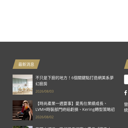
最新消息
不只是下廚的地方！6個關鍵點打造網美系夢
幻廚房
2026/08/03
【時尚產業一週要事】愛馬仕業績成長、
營
LVMH時裝部門終結虧損、Kering轉型策略初
統
現成效、Prada集團財報亮眼
2026/08/02