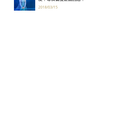
2018/03/15