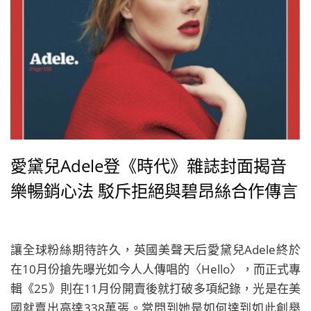
愛黛兒Adele登《時代》雜誌封面揭音
樂暢銷心法 駁斥拒絕與碧昂絲合作傳言
讓全球粉絲期待許久，英國美聲天后愛黛兒Adele終於
在10月份搶先曝光如今人人傳唱的〈Hello〉，而正式專
輯《25》則在11月份開賣後就打破多項紀錄，光是在美
國就賣出高達338萬張。當問到她是如何達到如此創舉