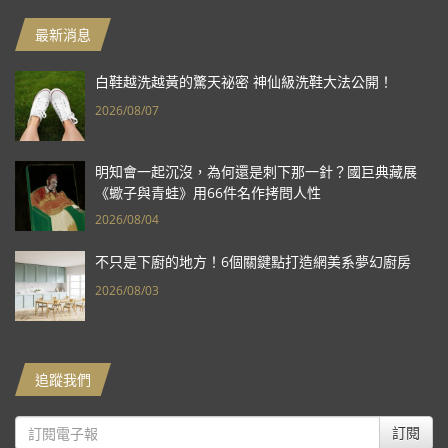
最新消息
白鞋越洗越黃的驚天祕密 神仙級洗鞋大法公開！
2026/08/07
明知會一起沉沒，為何還是刺下那一針？國巨典藏展
《蠍子與青蛙》用66件名作拷問人性
2026/08/04
不只是下廚的地方！6個關鍵點打造網美系夢幻廚房
2026/08/03
追蹤我們
訂閱