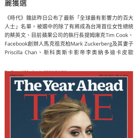
麗獲選
《時代》雜誌昨日公布了最新「全球最有影響力的百大
人士」名單，被選中的除了有將成為台灣首位女性總統
的蔡英文、目前蘋果公司的執行長提姆庫克Tim Cook、
Facebook創辦人馬克祖克柏Mark Zuckerberg及其妻子
Priscilla Chan、新科奧斯卡影帝李奧納多迪卡皮歐
Leonardo DiCaprio之外，Givenchy創意總監Riccardo
Tisci、中國設計師郭培也代表時尚界入選。
By
BeautiMode
| 2016/04/22