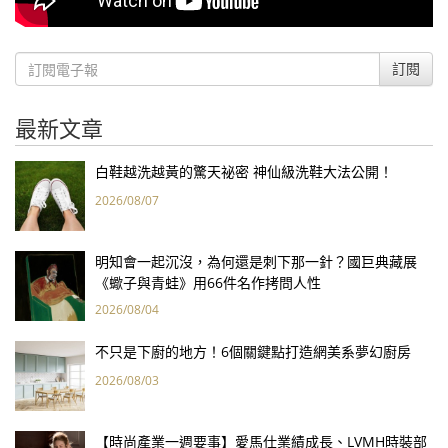
訂閱
最新文章
白鞋越洗越黃的驚天祕密 神仙級洗鞋大法公開！
2026/08/07
明知會一起沉沒，為何還是刺下那一針？國巨典藏展
《蠍子與青蛙》用66件名作拷問人性
2026/08/04
不只是下廚的地方！6個關鍵點打造網美系夢幻廚房
2026/08/03
【時尚產業一週要事】愛馬仕業績成長、LVMH時裝部