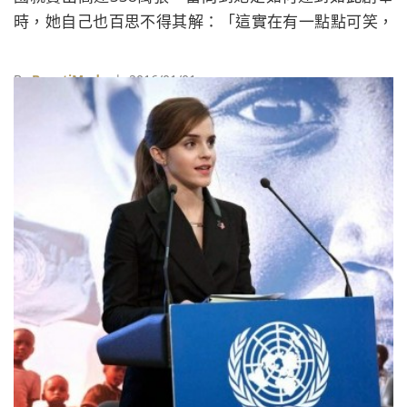
時，她自己也百思不得其解：「這實在有一點點可笑，
我甚至不是美國人啊！」Adele補充說道：「但也許美
國人們認為我跟英國女王有點關係，畢竟他們對皇室的
By
BeautiMode
| 2016/01/01
事情都很感興趣。」