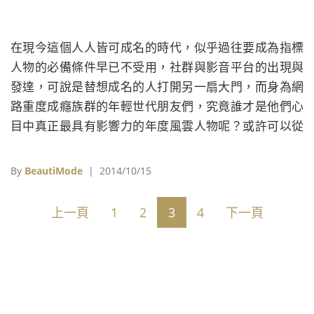
在現今這個人人皆可成名的時代，似乎過往要成為指標
人物的必備條件早已不受用，社群與影音平台的出現與
發達，可說是替想成名的人打開另一扇大門，而身為網
路重度成癮族群的年輕世代朋友們，究竟誰才是他們心
目中真正最具有影響力的年度風雲人物呢？或許可以從
美國《TIME時代》雜誌剛公布的2014年最具影響力青少
年名單上得到解答。
By
BeautiMode
| 2014/10/15
上一頁
1
2
3
4
下一頁