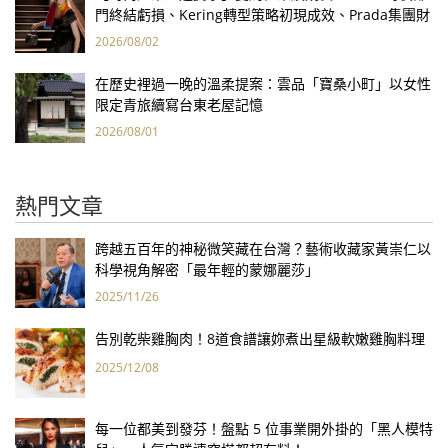
門終結虧損、Kering轉型策略初現成效、Prada集團財
報亮眼
2026/08/02
在歷史裡過一晚的溫柔提案：雲品「寶桑小町」以女性
限定青旅續寫台東老屋記憶
2026/08/01
熱門文章
跨越五百年的神秘微笑藏在台灣？藝術收藏家黃崇仁以
科學視角解密「最年輕的蒙娜麗莎」
2025/11/26
告別乾柴雞胸肉！8道食譜讓妳煮出星級軟嫩雞胸料理
2025/12/08
每一位都美到發芬！盤點 5 位事業開外掛的「黑人模特