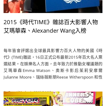
2015《時代TIME》雜誌百大影響人物
艾瑪華森、Alexander Wang入榜
每年皆會評選出全球最具影響力百大人物的美國《時
代》(TIME)雜誌，16日正式公布最新2015年百大名人票
選結果。在娛樂名人方面，去年致力於推動女權議題的
艾瑪華森Emma Watson、奧斯卡影后茱莉安摩爾
Julianne Moore、瑞絲薇斯朋Reese Witherspoon 和性
格男星布萊德利庫柏Bradley Cooper皆榜上有名，而去
年佔盡各大媒體版面的「話題夫妻檔」肯伊威斯特
By
BeautiMode
| 2015/04/17
Kanye West與金卡達夏Kim Kardashian，則不意外地名
列榜單之中，而肯伊更成為本期《時代》雜誌封面人物