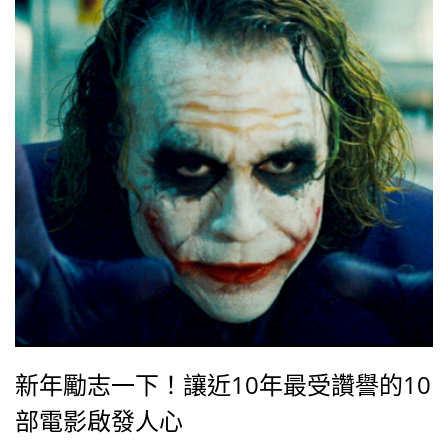
成為了諾蘭執導以來第二貴的電影（第一貴是《黑暗騎
士：黎明昇起》，用了約3億美元）。
新年勵志一下！讓近10年最受讚譽的10
部電影啟發人心