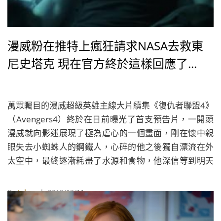
漫威粉在推特上瘋狂請求NASA去救東
尼史塔克 現在官方終於這樣回應了...
萬眾矚目的漫威超級英雄主線大片續集《復仇者聯盟4》
（Avengers4）終於在日前曝光了首支預告片，一開頭
漫威就向影迷展現了極為虐心的一個畫面，剛在懷中親
眼失去小蜘蛛人的鋼鐵人，心碎的他之後獨自漂流在外
太空中，最終逐漸耗盡了水源和食物，他深信等到明天
氧氣也用光之時，東尼史塔克將要迎接自己生命的盡
頭。這一段全新曝光的預告劇情就已經讓許多粉絲哭斷
By
Juksy
| 2018/12/11
腸，沒想到火速在推特上引起一大片效應。