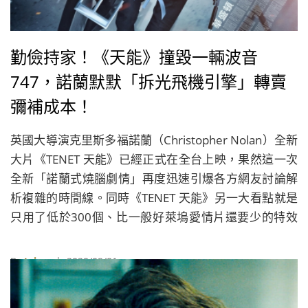
勤儉持家！《天能》撞毀一輛波音
747，諾蘭默默「拆光飛機引擎」轉賣
彌補成本！
英國大導演克里斯多福諾蘭（Christopher Nolan）全新
大片《TENET 天能》已經正式在全台上映，果然這一次
全新「諾蘭式燒腦劇情」再度迅速引爆各方網友討論解
析複雜的時間線。同時《TENET 天能》另一大看點就是
只用了低於300個、比一般好萊塢愛情片還要少的特效
鏡頭，「實拍狂魔」諾蘭這次不只帶著劇組到7國丹麥、
愛沙尼亞、印度、義大利、挪威、英國和美國進行大成
By
Juksy
| 2020/09/01
本拍攝，就連特效爆破場面都堅持要實景拍攝、絕不用
綠幕特效，讓《TENET 天能》以2.25億美元拍攝成本，