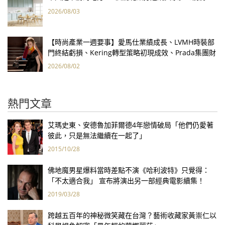
2026/08/03
【時尚產業一週要事】愛馬仕業績成長、LVMH時裝部
門終結虧損、Kering轉型策略初現成效、Prada集團財
報亮眼
2026/08/02
熱門文章
艾瑪史東、安德魯加菲爾德4年戀情破局「他們仍愛著
彼此，只是無法繼續在一起了」
2015/10/28
佛地魔男星爆料當時差點不演《哈利波特》只覺得：
「不太適合我」 宣布將演出另一部經典電影續集！
2019/03/28
跨越五百年的神秘微笑藏在台灣？藝術收藏家黃崇仁以