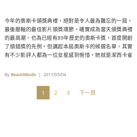
今年的奧斯卡頒獎典禮，絕對是令人最為難忘的一屆，
最後壓軸的最佳影片頒獎環節，確實成為當天頒獎典禮
的最高潮，也為已經有89年歷史的奧斯卡獎，首度開創
了頒錯獎的先例。但講起本屆奧斯卡的候選名單，其實
有不少影評人都為一位女星感到惋惜，她就是潔西卡雀
絲坦（Jessica Chastain）。
By
BeautiMode
| 2017/03/04
1
2
3
下一頁