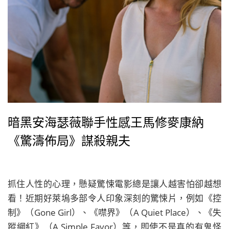
暗黑安海瑟薇聯手性感王馬修麥康納
《驚濤佈局》謀殺親夫
抓住人性的心理，懸疑驚悚電影總是讓人越害怕卻越想
看！近期好萊塢多部令人印象深刻的驚悚片，例如《控
制》（Gone Girl）、《噤界》（A Quiet Place）、《失
蹤網紅》（A Simple Favor）等，即使不是真的有鬼怪