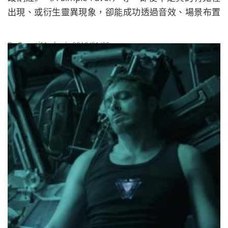
出現、或衍生靈異現象，卻能成功透過音效、場景布置
故弄玄虛，達到令人恐懼的情緒，說穿了也算是自己嚇
自己。
By
BeautiMode
| 2019/01/25