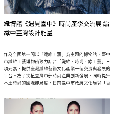
纖博館《遇見臺中》時尚產學交流展 編
織中臺灣設計能量
作為全國第一間以「纖維工藝」為主題的博物館，臺中
市纖維工藝博物館致力結合「纖維、時尚、綠工藝」三
項元素，提供臺灣纖維藝術文化產業一個交流與發展的
平台。為了扶植臺灣中部時尚產業創新發展，同時提升
本土時尚的國際能見度，日前臺中市政府文化局以「百
峰相聚、千川匯集」為主題，邀請設計師品牌與大學，
參與《遇見臺中-時尚產學交流展》，開啟新舊世代間的
By
BeautiMode
| 2019/06/07
對話