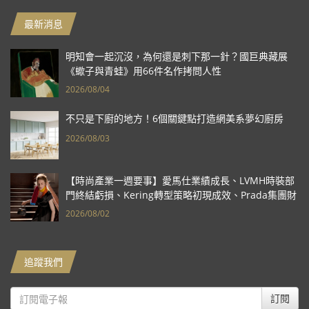
最新消息
明知會一起沉沒，為何還是刺下那一針？國巨典藏展
《蠍子與青蛙》用66件名作拷問人性
2026/08/04
不只是下廚的地方！6個關鍵點打造網美系夢幻廚房
2026/08/03
【時尚產業一週要事】愛馬仕業績成長、LVMH時裝部
門終結虧損、Kering轉型策略初現成效、Prada集團財
報亮眼
2026/08/02
追蹤我們
訂閱