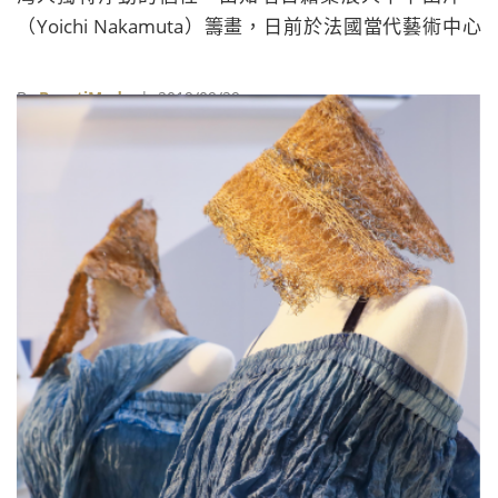
（Yoichi Nakamuta）籌畫，日前於法國當代藝術中心
舉辦的《TAIWAN NEW WAVE - Xanadu Motion東方藝
式流》時尚╳設計╳藝術跨界展，藉由新世代思潮的流
By
BeautiMode
| 2019/09/29
變與詮釋，向世界推廣台灣創意。