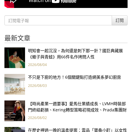
訂閱
最新文章
明知會一起沉沒，為何還是刺下那一針？國巨典藏展
《蠍子與青蛙》用66件名作拷問人性
2026/08/04
不只是下廚的地方！6個關鍵點打造網美系夢幻廚房
2026/08/03
【時尚產業一週要事】愛馬仕業績成長、LVMH時裝部
門終結虧損、Kering轉型策略初現成效、Prada集團財
報亮眼
2026/08/02
在歷史裡過一晚的溫柔提案：雲品「寶桑小町」以女性