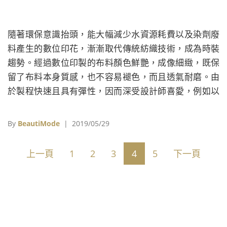
隨著環保意識抬頭，能大幅減少水資源耗費以及染劑廢
料產生的數位印花，漸漸取代傳統紡織技術，成為時裝
趨勢。經過數位印製的布料顏色鮮艷，成像細緻，既保
留了布料本身質感，也不容易褪色，而且透氣耐磨。由
於製程快速且具有彈性，因而深受設計師喜愛，例如以
色彩斑斕風格著稱的希臘設計師Mary Katrantzou，她也
被譽為數位印花女王。
By
BeautiMode
| 2019/05/29
上一頁
1
2
3
4
5
下一頁