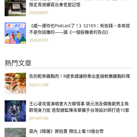
限定青旅續寫台東老屋記憶
2026/08/01
《威～連你也Podcast了！》S21E9：有些錢，本來就
不是你該賺的——讀《一個投機者的告白》
2026/07/31
熱門文章
告別乾柴雞胸肉！8道食譜讓妳煮出星級軟嫩雞胸料理
2025/12/08
王心凌攻蛋演唱會大方聊情事 姚元浩及偶像劇男主角
群現身力挺 造型總監陳孫華攜手台灣設計師打造10套
華服
2016/01/02
莫內《睡蓮》將拍賣 預估上看10億台幣