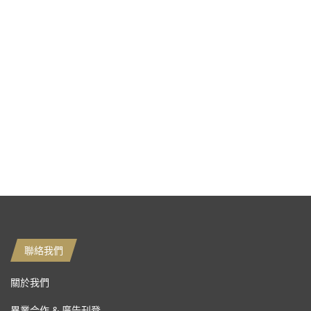
聯絡我們
關於我們
異業合作 & 廣告刊登