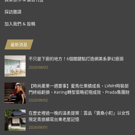
採訪邀請
加入我們 & 投稿
最新消息
不只是下廚的地方！6個關鍵點打造網美系夢幻廚房
2026/08/03
【時尚產業一週要事】愛馬仕業績成長、LVMH時裝部
門終結虧損、Kering轉型策略初現成效、Prada集團財
報亮眼
2026/08/02
在歷史裡過一晚的溫柔提案：雲品「寶桑小町」以女性
限定青旅續寫台東老屋記憶
2026/08/01