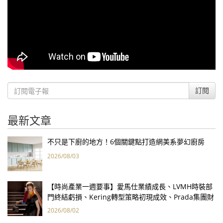
訂閱
最新文章
不只是下廚的地方！6個關鍵點打造網美系夢幻廚房
2026/08/03
【時尚產業一週要事】愛馬仕業績成長、LVMH時裝部
門終結虧損、Kering轉型策略初現成效、Prada集團財
報亮眼
2026/08/02