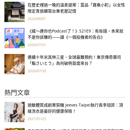
在歷史裡過一晚的溫柔提案：雲品「寶桑小町」以女性
限定青旅續寫台東老屋記憶
2026/08/01
《威～連你也Podcast了！》S21E9：有些錢，本來就
不是你該賺的——讀《一個投機者的告白》
2026/07/31
連續十年米其林三星、全球最難預約！東京傳奇壽司
「鮨さいとう」為何破例首度來台？
2026/07/30
熱門文章
過敏體質成創業契機 Jeeves Taipei執行長李翊菲：頂
級洗衣是最好的健康保險！
2021/01/25