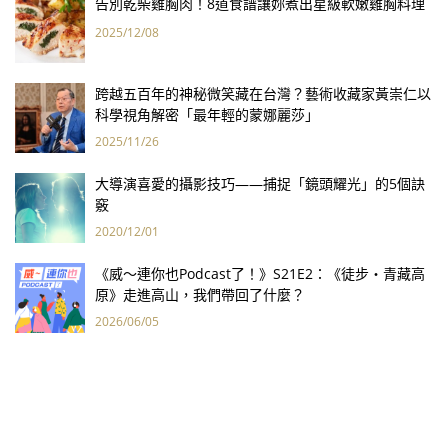
告別乾柴雞胸肉！8道食譜讓妳煮出星級軟嫩雞胸料理
2025/12/08
跨越五百年的神秘微笑藏在台灣？藝術收藏家黃崇仁以
科學視角解密「最年輕的蒙娜麗莎」
2025/11/26
大導演喜愛的攝影技巧——捕捉「鏡頭耀光」的5個訣
竅
2020/12/01
《威～連你也Podcast了！》S21E2：《徒步・青藏高
原》走進高山，我們帶回了什麼？
2026/06/05