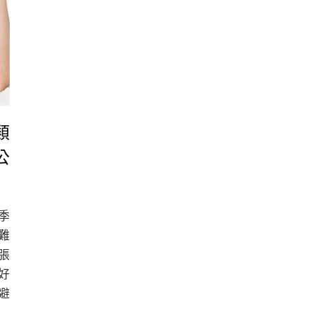
類
公
季
難
張
好
避