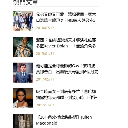
熱門文章
兄弟又帥又可愛！湯姆荷蘭一家六
口溫馨合體現身 小蜘蛛人與另外3
個弟弟感情超好！
2018/07/13
潔西卡雀絲坦對談天才導演札維耶
多藍Xavier Dolan：「無論角色多
麼邊緣化，對我來說，當他們開
2015/01/31
口，說的都是我心裡的話。」
他可能是全球最帥的Gay！麥特波
莫卻告白：出櫃後父母氣到6個月完
全不跟我說話...
2017/05/11
吸金時尚女王到底有多忙？蕾哈娜
揭露她每天都睡不到幾小時 工作狂
宛如女超人！
2017/12/07
【2014秋冬倫敦時裝週】Julien
Macdonald