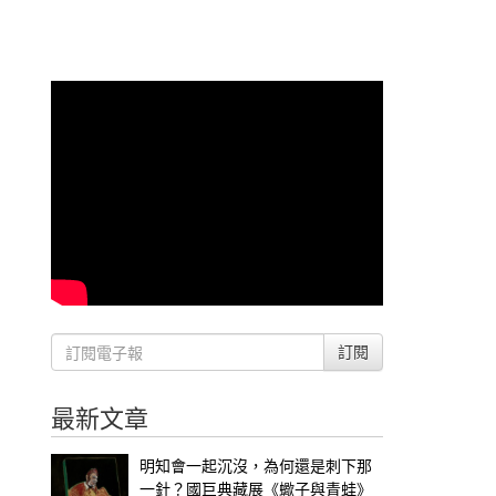
訂閱
最新文章
明知會一起沉沒，為何還是刺下那
一針？國巨典藏展《蠍子與青蛙》