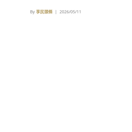
免買到裡面乾乾，然後很酸的那種，以及，買
家後如何保存，也是一番學問，愛吃水果的小
By
享民頭條
| 2026/05/11
要跟女孩們分享這些祕訣。