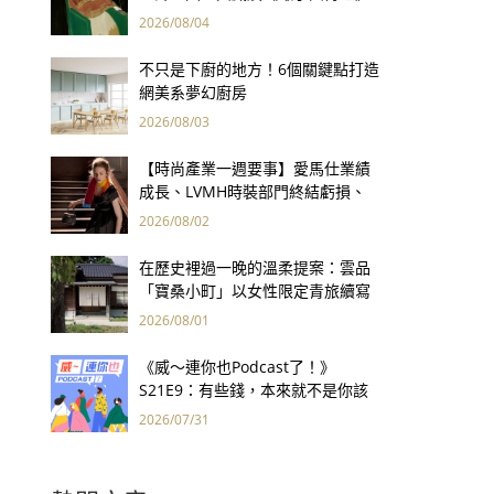
用66件名作拷問人性
2026/08/04
不只是下廚的地方！6個關鍵點打造
網美系夢幻廚房
2026/08/03
【時尚產業一週要事】愛馬仕業績
成長、LVMH時裝部門終結虧損、
Kering轉型策略初現成效、Prada
2026/08/02
集團財報亮眼
在歷史裡過一晚的溫柔提案：雲品
「寶桑小町」以女性限定青旅續寫
台東老屋記憶
2026/08/01
《威～連你也Podcast了！》
S21E9：有些錢，本來就不是你該
賺的——讀《一個投機者的告白》
2026/07/31