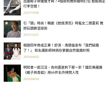
出國鞋子帶幾雙才夠？4個原則教妳聰明打包 輕鬆搞定
行李空間！
2025/10/06
引「頸」時尚！韓劇《她很漂亮》時髦女二閔夏莉 教
妳玩頸飾混搭術
2015/10/21
相戀四年修成正果！舒淇、馮德倫宣布「我們結婚
了！」 知名攝影師林炳存掌鏡自然風婚紗照
2016/09/03
明知會一起沉沒，為何還是刺下那一針？國巨典藏展
《蠍子與青蛙》用66件名作拷問人性
2026/08/04