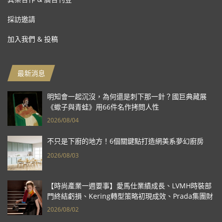
採訪邀請
加入我們 & 投稿
最新消息
明知會一起沉沒，為何還是刺下那一針？國巨典藏展
《蠍子與青蛙》用66件名作拷問人性
2026/08/04
不只是下廚的地方！6個關鍵點打造網美系夢幻廚房
2026/08/03
【時尚產業一週要事】愛馬仕業績成長、LVMH時裝部
門終結虧損、Kering轉型策略初現成效、Prada集團財
報亮眼
2026/08/02