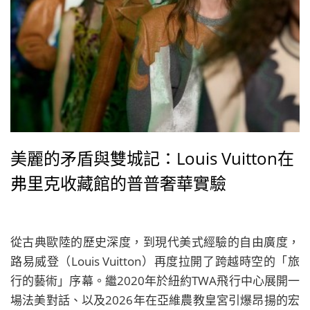
美麗的矛盾與雙城記：Louis Vuitton在
弗里克收藏館的普普奢華實驗
從古典歐陸的歷史深度，到現代美式經驗的自由廣度，
路易威登（Louis Vuitton）再度拉開了跨越時空的「旅
行的藝術」序幕。繼2020年於紐約TWA飛行中心展開一
場法美對話、以及2026年在亞維農教皇宮引爆昂揚的宏