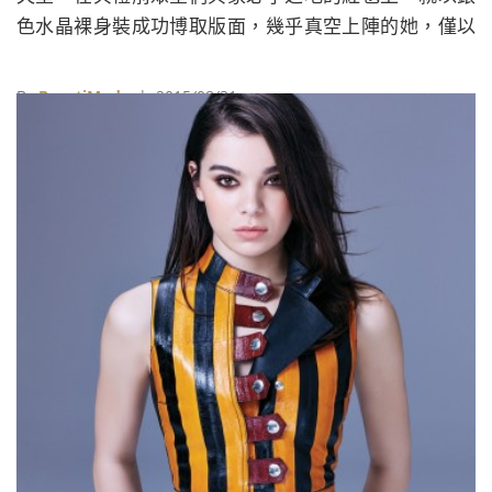
色水晶裸身裝成功博取版面，幾乎真空上陣的她，僅以
水晶串飾遮掩重要部位，大方展示曼妙胴體，尺度超級
「開」！
By
BeautiMode
| 2015/08/31