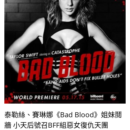
泰勒絲、賽琳娜《Bad Blood》姐妹鬩
牆 小天后號召BFF組惡女復仇天團