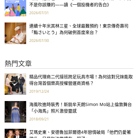
不是你該賺的——讀《一個投機者的告白》
2026/07/31
連續十年米其林三星、全球最難預約！東京傳奇壽司
「鮨さいとう」為何破例首度來台？
2026/07/30
熱門文章
精品代理商二代接班跨足玩具市場！為何這對兄妹能取
得台灣首個樂高授權營運商資格？
2019/12/24
海風吹進時裝秀！新銳牟天朗Simon Mo站上倫敦舞台
「小海馬」照片激發靈感
2018/09/21
艾瑪史東、安德魯加菲爾德4年戀情破局「他們仍愛著