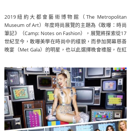
2019紐約大都會藝術博物館（The Metropolitan
Museum of Art）年度時尚展覽的主題為《敢曝：時尚
筆記》（Camp: Notes on Fashion），展覽將探索從17
世紀至今，敢曝美學在時尚中的樣貌，而參加開幕慈善
晚宴（Met Gala）的明星，也以此選擇晚會禮服，在紅
毯上爭奇鬥豔；不過，對於不熟悉敢曝美學的人而言，
今年紅毯上時而璀燦時而搞怪的華服，想必讓人覺得摸
By
BeautiMode
| 2019/05/07
不著頭緒，但其實只要掌握以下四項要點，就可以輕鬆
看懂這些服裝背後的意義。