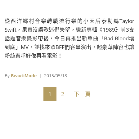
從西洋鄉村音樂轉戰流行樂的小天后泰勒絲Taylor
Swift，果真沒讓歌迷們失望，繼新專輯《1989》前3支
話題音樂錄影帶後，今日再推出新單曲「Bad Blood壞
到底」MV，並找來眾BFF們客串演出，超豪華陣容也讓
粉絲直呼好像再看電影！
By
BeautiMode
| 2015/05/18
1
2
下一頁