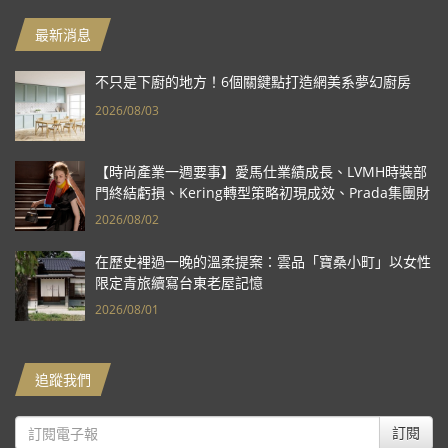
最新消息
不只是下廚的地方！6個關鍵點打造網美系夢幻廚房
2026/08/03
【時尚產業一週要事】愛馬仕業績成長、LVMH時裝部
門終結虧損、Kering轉型策略初現成效、Prada集團財
報亮眼
2026/08/02
在歷史裡過一晚的溫柔提案：雲品「寶桑小町」以女性
限定青旅續寫台東老屋記憶
2026/08/01
追蹤我們
訂閱