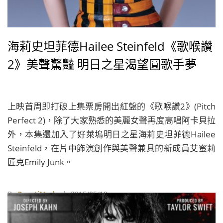
海莉史坦菲德Hailee Steinfeld《歌喉讚
2》美聲驚豔 明日之星渴望圓歌手夢
上映首周即打破上集票房開出紅盤的《歌喉讚2》(Pitch
Perfect 2)，除了大家熟悉的美麗女聲再度高唱阿卡貝拉
外，本集還加入了好萊塢明日之星海莉史坦菲德Hailee
Steinfeld，在片中飾演創作與美聲兼具的新成員艾蜜莉
匠克Emily Junk。
By
BeautiMode
| 2015/05/19