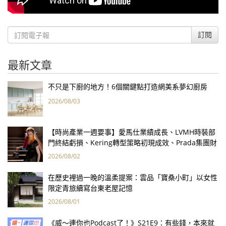
訂閱
最新文章
不只是下廚的地方！6個關鍵點打造網美系夢幻廚房
2026/08/03
【時尚產業一週要事】愛馬仕業績成長、LVMH時裝部
門終結虧損、Kering轉型策略初現成效、Prada集團財
報亮眼
2026/08/02
在歷史裡過一晚的溫柔提案：雲品「寶桑小町」以女性
限定青旅續寫台東老屋記憶
2026/08/01
《威～連你也Podcast了！》S21E9：有些錢，本來就