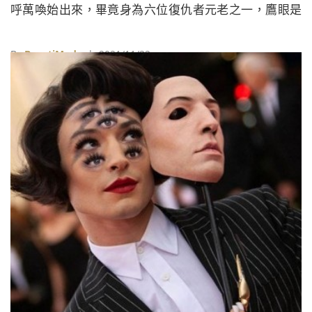
呼萬喚始出來，畢竟身為六位復仇者元老之一，鷹眼是
唯一一個到現在才有自己獨立作品的復仇者啊！ 這次
《爆米花看電影》受邀參加了《鷹眼》的國際記者會，
By
BeautiMode
| 2021/11/22
搶先一睹了兩集超級精彩的新篇章，趕快先把看點整理
起來，絕對讓大家看劇更有感！