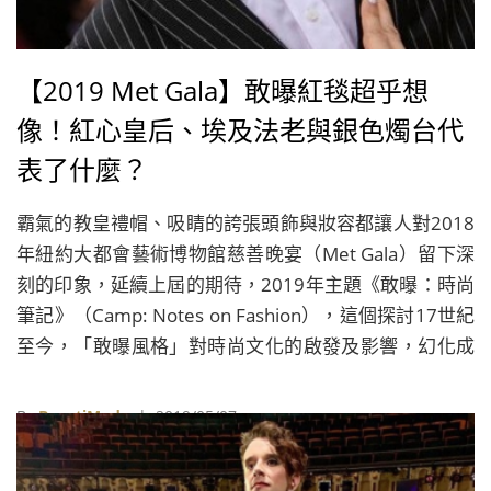
【2019 Met Gala】敢曝紅毯超乎想
像！紅心皇后、埃及法老與銀色燭台代
表了什麼？
霸氣的教皇禮帽、吸睛的誇張頭飾與妝容都讓人對2018
年紐約大都會藝術博物館慈善晚宴（Met Gala）留下深
刻的印象，延續上屆的期待，2019年主題《敢曝：時尚
筆記》（Camp: Notes on Fashion），這個探討17世紀
至今，「敢曝風格」對時尚文化的啟發及影響，幻化成
紅毯造型也能以浮誇、雌雄同體、諷刺及特定的喜愛共4
個面向來理解，套用在本屆名人造型背後的各種意義剛
By
BeautiMode
| 2019/05/07
剛好。