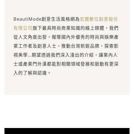
BeautiMode創意生活風格網為
宏麗數位創意股份
有限公司
旗下最具時尚商業知識的線上媒體，我們
從人文角度出發，報導國內外優秀的時尚與娛樂產
業工作者及創意人士，推動台灣新銳品牌，探索影
視美學…期望透過我們深入淺出的介紹，讓業內人
士或產業門外漢都能對相關領域發展和脈動有更深
入的了解與認識。