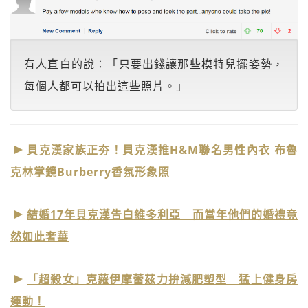
有人直白的說：「只要出錢讓那些模特兒擺姿勢，
每個人都可以拍出這些照片。」
貝克漢家族正夯！貝克漢推H&M聯名男性內衣 布魯
克林掌鏡Burberry香氛形象照
結婚17年貝克漢告白維多利亞 而當年他們的婚禮竟
然如此奢華
「超殺女」克蘿伊摩蕾茲力拚減肥塑型 猛上健身房
運動！