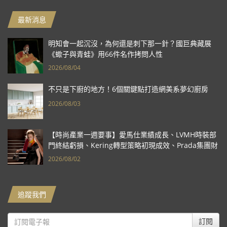
最新消息
明知會一起沉沒，為何還是刺下那一針？國巨典藏展
《蠍子與青蛙》用66件名作拷問人性
2026/08/04
不只是下廚的地方！6個關鍵點打造網美系夢幻廚房
2026/08/03
【時尚產業一週要事】愛馬仕業績成長、LVMH時裝部
門終結虧損、Kering轉型策略初現成效、Prada集團財
報亮眼
2026/08/02
追蹤我們
訂閱