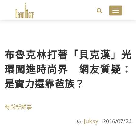
Toggle
navigatio
布魯克林打著「貝克漢」光
環闖進時尚界 網友質疑：
是實力還靠爸族？
時尚新鮮事
Juksy
2016/07/24
by