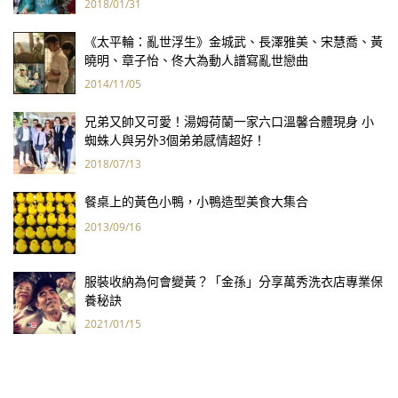
2018/01/31
《太平輪：亂世浮生》金城武、長澤雅美、宋慧喬、黃
曉明、章子怡、佟大為動人譜寫亂世戀曲
2014/11/05
兄弟又帥又可愛！湯姆荷蘭一家六口溫馨合體現身 小
蜘蛛人與另外3個弟弟感情超好！
2018/07/13
餐桌上的黃色小鴨，小鴨造型美食大集合
2013/09/16
服裝收納為何會變黃？「金孫」分享萬秀洗衣店專業保
養秘訣
2021/01/15