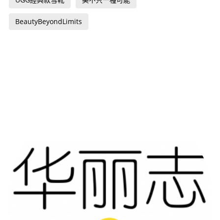
BeautyBeyondLimits