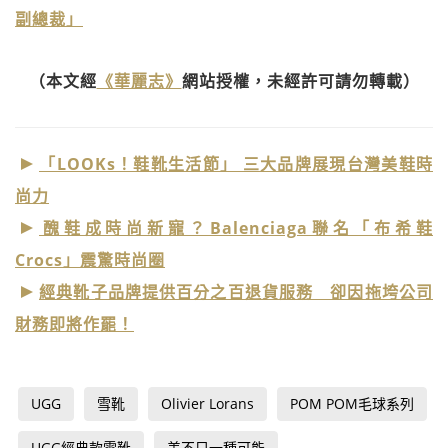
副總裁」
（本文經
《華麗志》
網站授權，未經許可請勿轉載）
「LOOKs！鞋靴生活節」 三大品牌展現台灣美鞋時
尚力
醜鞋成時尚新寵？Balenciaga聯名「布希鞋
Crocs」震驚時尚圈
經典靴子品牌提供百分之百退貨服務 卻因拖垮公司
財務即將作罷！
UGG
雪靴
Olivier Lorans
POM POM毛球系列
UGG經典款雪靴
美不只一種可能