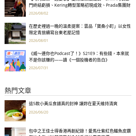
門終結虧損、Kering轉型策略初現成效、Prada集團財
報亮眼
2026/08/02
在歷史裡過一晚的溫柔提案：雲品「寶桑小町」以女性
限定青旅續寫台東老屋記憶
2026/08/01
《威～連你也Podcast了！》S21E9：有些錢，本來就
不是你該賺的——讀《一個投機者的告白》
2026/07/31
熱門文章
這5款小黃瓜食譜真的封神 讓妳在夏天維持清爽
2026/06/20
包中之王佳士得香港再創紀錄！愛馬仕紫紅色鱷魚皮鑽