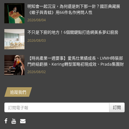
明知會一起沉沒，為何還是刺下那一針？國巨典藏展
《蠍子與青蛙》用66件名作拷問人性
2026/08/04
不只是下廚的地方！6個關鍵點打造網美系夢幻廚房
2026/08/03
【時尚產業一週要事】愛馬仕業績成長、LVMH時裝部
門終結虧損、Kering轉型策略初現成效、Prada集團財
報亮眼
2026/08/02
追蹤我們
訂閱