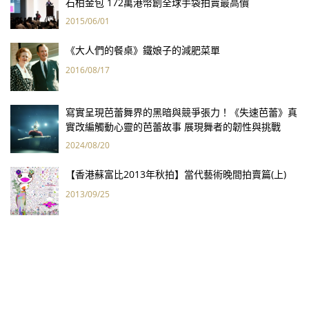
石柏金包 172萬港幣創全球手袋拍賣最高價
2015/06/01
《大人們的餐桌》鐵娘子的減肥菜單
2016/08/17
寫實呈現芭蕾舞界的黑暗與競爭張力！《失速芭蕾》真
實改編觸動心靈的芭蕾故事 展現舞者的韌性與挑戰
2024/08/20
【香港蘇富比2013年秋拍】當代藝術晚間拍賣篇(上)
2013/09/25