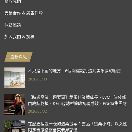
關於我們
異業合作 & 廣告刊登
採訪邀請
加入我們 & 投稿
最新消息
不只是下廚的地方！6個關鍵點打造網美系夢幻廚房
2026/08/03
【時尚產業一週要事】愛馬仕業績成長、LVMH時裝部
門終結虧損、Kering轉型策略初現成效、Prada集團財
報亮眼
2026/08/02
在歷史裡過一晚的溫柔提案：雲品「寶桑小町」以女性
限定青旅續寫台東老屋記憶