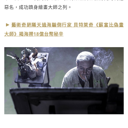
惡名，成功躋身繪畫大師之列。
藝術奇葩瞞天過海騙倒行家 貝特萊奇《蘇富比偽畫
大師》揭海撈18億台幣秘辛