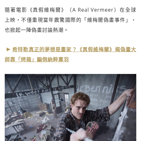
隨著電影《真假維梅爾》（A Real Vermeer）在全球
上映，不僅重現當年震驚國際的「維梅爾偽畫事件」，
也掀起一陣偽畫討論熱潮。
希特勒真正的夢想是畫家？《真假維梅爾》揭偽畫大
師靠「烤箱」騙倒納粹黨羽