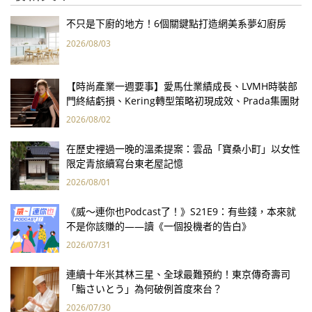
不只是下廚的地方！6個關鍵點打造網美系夢幻廚房
2026/08/03
【時尚產業一週要事】愛馬仕業績成長、LVMH時裝部
門終結虧損、Kering轉型策略初現成效、Prada集團財
報亮眼
2026/08/02
在歷史裡過一晚的溫柔提案：雲品「寶桑小町」以女性
限定青旅續寫台東老屋記憶
2026/08/01
《威～連你也Podcast了！》S21E9：有些錢，本來就
不是你該賺的——讀《一個投機者的告白》
2026/07/31
連續十年米其林三星、全球最難預約！東京傳奇壽司
「鮨さいとう」為何破例首度來台？
2026/07/30