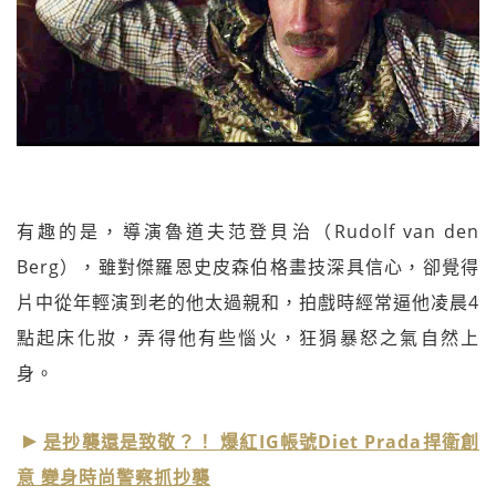
有趣的是，導演魯道夫范登貝治（Rudolf van den
Berg），雖對傑羅恩史皮森伯格畫技深具信心，卻覺得
片中從年輕演到老的他太過親和，拍戲時經常逼他凌晨4
點起床化妝，弄得他有些惱火，狂狷暴怒之氣自然上
身。
是抄襲還是致敬？！ 爆紅IG帳號Diet Prada捍衛創
意 變身時尚警察抓抄襲