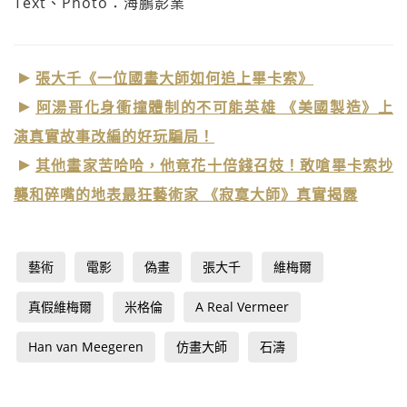
Text、Photo：海鵬影業
張大千《一位國畫大師如何追上畢卡索》
阿湯哥化身衝撞體制的不可能英雄 《美國製造》上
演真實故事改編的好玩騙局！
其他畫家苦哈哈，他竟花十倍錢召妓！敢嗆畢卡索抄
襲和碎嘴的地表最狂藝術家 《寂寞大師》真實揭露
藝術
電影
偽畫
張大千
維梅爾
真假維梅爾
米格倫
A Real Vermeer
Han van Meegeren
仿畫大師
石濤