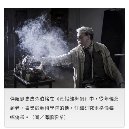
傑羅恩史皮森伯格在《真假維梅爾》中，從年輕演
到老，畢業於藝術學院的他，仔細研究米格倫每一
幅偽畫。（圖／海鵬影業）