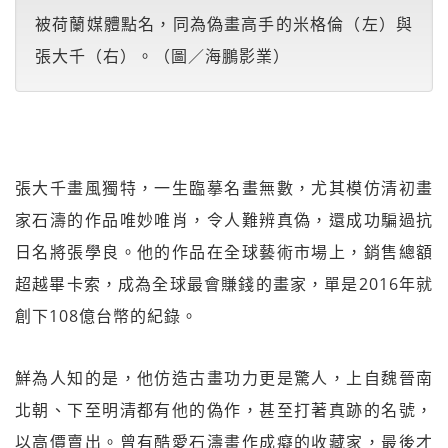
被荷蘭媒體點名，同為偽畫高手的米格倫（左）與
張大千（右）。（圖／海鵬影業）
張大千畫風獨特，一生臨摹名畫無數，尤其模仿清初畫
家石濤的作品唯妙唯肖，令人難辨真偽，還成功騙過抗
日名將張學良。他的作品在全球藝術市場上，銷售總額
超越畢卡索，成為全球最會賺錢的畫家，單是2016年就
創下108億台幣的紀錄。
鮮為人知的是，他仿造古畫功力更是驚人，上自魏晉南
北朝、下至明清都有他的偽作，甚至打著真跡的名號，
以高價賣出。曾有酷愛石濤畫作成癡的收藏家，最後才