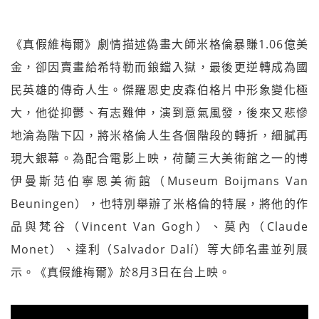
《真假維梅爾》劇情描述偽畫大師米格倫暴賺1.06億美
金，卻因賣畫給希特勒而鋃鐺入獄，最後更逆轉成為國
民英雄的傳奇人生。傑羅恩史皮森伯格片中形象變化極
大，他從抑鬱、有志難伸，演到意氣風發，後來又悲慘
地淪為階下囚，將米格倫人生各個階段的轉折，細膩再
現大銀幕。為配合電影上映，荷蘭三大美術館之一的博
伊曼斯范伯寧恩美術館（Museum Boijmans Van
Beuningen），也特別舉辦了米格倫的特展，將他的作
品與梵谷（Vincent Van Gogh）、莫內（Claude
Monet）、達利（Salvador Dalí）等大師名畫並列展
示。《真假維梅爾》於8月3日在台上映。