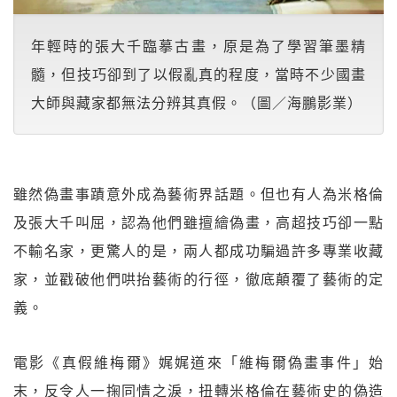
年輕時的張大千臨摹古畫，原是為了學習筆墨精
髓，但技巧卻到了以假亂真的程度，當時不少國畫
大師與藏家都無法分辨其真假。（圖／海鵬影業）
雖然偽畫事蹟意外成為藝術界話題。但也有人為米格倫
及張大千叫屈，認為他們雖擅繪偽畫，高超技巧卻一點
不輸名家，更驚人的是，兩人都成功騙過許多專業收藏
家，並戳破他們哄抬藝術的行徑，徹底顛覆了藝術的定
義。
電影《真假維梅爾》娓娓道來「維梅爾偽畫事件」始
末，反令人一掬同情之淚，扭轉米格倫在藝術史的偽造