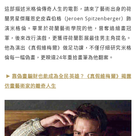
這部描述米格倫傳奇人生的電影，請來了藝術出身的荷
蘭男星傑羅恩史皮森伯格（Jeroen Spitzenberger）飾
演米格倫。畢業於荷蘭藝術學院的他，曾奪過繪畫冠
軍，後來改行演戲，更獲得荷蘭影展最佳男主角提名。
他為演出《真假維梅爾》做足功課，不僅仔細研究米格
倫每一幅偽畫，更睽違24年重拾畫筆為他翻案。
靠偽畫騙財也能成為全民英雄？《真假維梅爾》揭露
仿畫藝術家的離奇人生