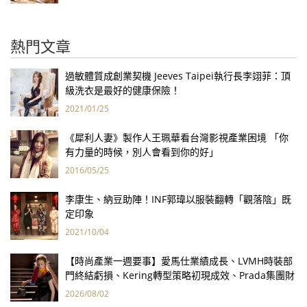
熱門文章
過敏體質成創業契機 Jeeves Taipei執行長李翊菲：頂
級洗衣是最好的健康保險！
2021/01/25
《犀利人妻》製作人王珮華看台灣影視產業困境 「你
有力量的時候，別人會看到你的好」
2016/05/25
李康生、納豆助陣！INF郭瑋以服裝翻轉「觀落陰」既
定印象
2021/10/04
【時尚產業一週要事】愛馬仕業績成長、LVMH時裝部
門終結虧損、Kering轉型策略初現成效、Prada集團財
報亮眼
2026/08/02