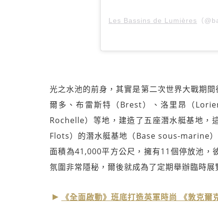
Les Bassins de Lumières
（@ba
光之水池的前身，其實是第二次世界大戰期間
爾多、布雷斯特（Brest）、洛里昂（Lorien
Rochelle）等地，建造了五座潛水艇基地，這個位
Flots）的潛水艇基地（Base sous-mar
面積為41,000平方公尺，擁有11個停放
氛圍非常隱秘，爾後就成為了定期舉辦臨時展
《全面啟動》班底打造英軍時尚 《敦克爾