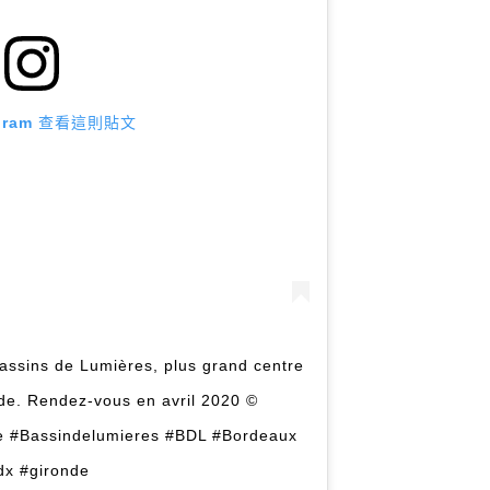
agram 查看這則貼文
assins de Lumières, plus grand centre
de. Rendez-vous en avril 2020 ©
ne #Bassindelumieres #BDL #Bordeaux
dx #gironde