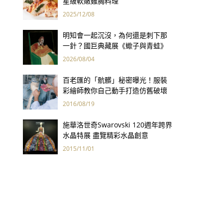
星級軟嫩雞胸料理
2025/12/08
張貼
明知會一起沉沒，為何還是刺下那
一針？國巨典藏展《蠍子與青蛙》
用66件名作拷問人性
2026/08/04
百老匯的「骯髒」秘密曝光！服裝
彩繪師教你自己動手打造仿舊破壞
感服飾
2016/08/19
施華洛世奇Swarovski 120週年跨界
水晶特展 盡覽精彩水晶創意
2015/11/01