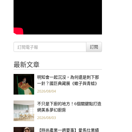
訂閱
最新文章
明知會一起沉沒，為何還是刺下那
一針？國巨典藏展《蠍子與青蛙》
用66件名作拷問人性
2026/08/04
不只是下廚的地方！6個關鍵點打造
網美系夢幻廚房
2026/08/03
【時尚產業一週要事】愛馬仕業績