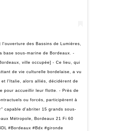
t l'ouverture des Bassins de Lumières,
 la base sous-marine de Bordeaux. -
rdeaux, ville occupée] - Ce lieu, qui
ttant de vie culturelle bordelaise, a vu
t l'Italie, alors alliés, décidèrent de
our accueillir leur flotte. - Près de
ontractuels ou forcés, participèrent à
r" capable d'abriter 15 grands sous-
eaux Métropole, Bordeaux 21 Fi 60
BDL #Bordeaux #Bdx #gironde