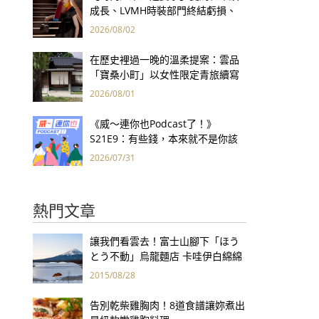
成長、LVMH時裝部門終結虧損、
Kering轉型策略初現成效、Prada
2026/08/02
集團財報亮眼
在歷史裡過一晚的溫柔提案：雲品
「寶桑小町」以女性限定青旅續寫
台東老屋記憶
2026/08/01
《威～連你也Podcast了！》
S21E9：有些錢，本來就不是你該
賺的——讀《一個投機者的告白》
2026/07/31
熱門文章
讓我們看雲去！富士山腳下「ほう
とう不動」烏龍麵店 卡哇伊白綿綿
造型療癒你的心
2015/08/28
告別乾柴雞胸肉！8道食譜讓妳煮出