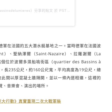
ssinsdelumieres）分享的貼文 於
PST 2019 年 11月 月 19 日 上午 7:53
德軍在法國的五大潛水艇基地之一。當時德軍在法國波
t）、聖納澤爾（Saint-Nazaire）、拉羅謝爾（La
於波爾多濕船塢街區（quartier des Bassins à
ine），長235公尺，約160公尺寬，平均高度為19公尺，總
池，彼此間以厚混凝土牆隔開，並以一條內道相連，這裡的
覽、音樂會、演出的場所。
克大行動》真實重現二次大戰軍裝