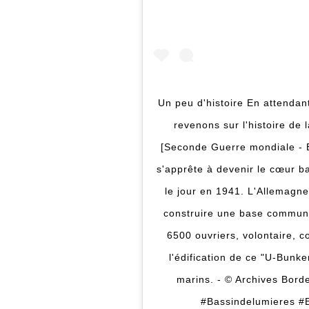
Un peu d'histoire En attendan
revenons sur l'histoire de
[Seconde Guerre mondiale - Bo
s'apprête à devenir le cœur ba
le jour en 1941. L'Allemagne e
construire une base commune p
6500 ouvriers, volontaire, c
l'édification de ce "U-Bunke
marins. - © Archives Bord
#Bassindelumieres #