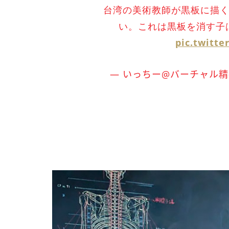
台湾の美術教師が黒板に描
い。これは黒板を消す子
pic.twitte
— いっちー@バーチャル精神科医