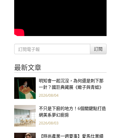
訂閱
最新文章
明知會一起沉沒，為何還是刺下那
一針？國巨典藏展《蠍子與青蛙》
用66件名作拷問人性
2026/08/04
不只是下廚的地方！6個關鍵點打造
網美系夢幻廚房
2026/08/03
【時尚產業一週要事】愛馬仕業績