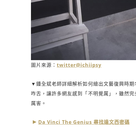
圖片來源：
twitter@ichiipsy
▼鍾全斌老師詳細解析如何繪出文藝復興時期
咋舌，讓許多網友感到「不明覺厲」，雖然完
厲害。
Da Vinci The Genius 尋找達文西密碼