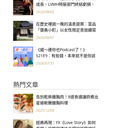
成長、LVMH時裝部門終結虧損、
Kering轉型策略初現成效、Prada
2026/08/02
集團財報亮眼
在歷史裡過一晚的溫柔提案：雲品
「寶桑小町」以女性限定青旅續寫
台東老屋記憶
2026/08/01
《威～連你也Podcast了！》
S21E9：有些錢，本來就不是你該
賺的——讀《一個投機者的告白》
2026/07/31
熱門文章
告別乾柴雞胸肉！8道食譜讓妳煮出
星級軟嫩雞胸料理
2025/12/08
經典再現：FX《Love Story》如何