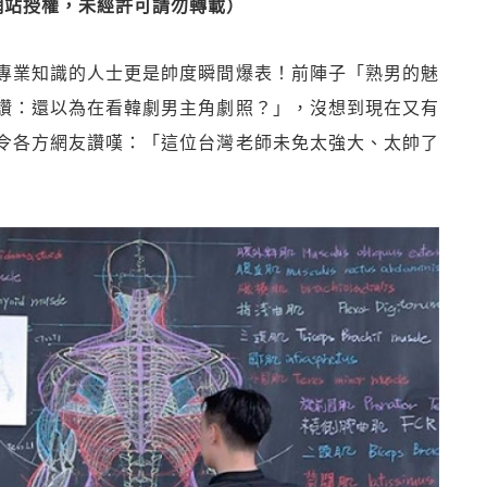
網站授權，未經許可請勿轉載）
專業知識的人士更是帥度瞬間爆表！前陣子「熟男的魅
讚：還以為在看韓劇男主角劇照？」，沒想到現在又有
令各方網友讚嘆：「這位台灣老師未免太強大、太帥了