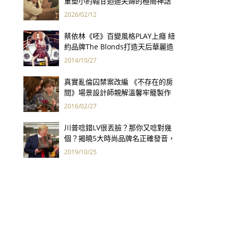
重塑小約翰甘迺迪夫婦的極簡神話
2026/02/12
蔡依林《呸》百變風格PLAY上癮 紐
約品牌The Blonds打造天后華麗造
型
2014/10/27
真實亂倫囚禁案改編 《不存在的房
間》場景設計師親解溫馨牢籠製作
幕後
2016/02/27
川普唸錯LV很丟臉？那你又唸對幾
個？揭曉5大時尚品牌名正確發音，
買不起也要懂唸！
2019/10/25