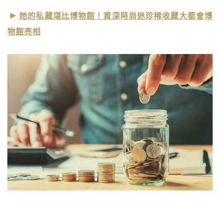
她的私藏堪比博物館！資深時尚迷珍稀收藏大都會博
物館亮相