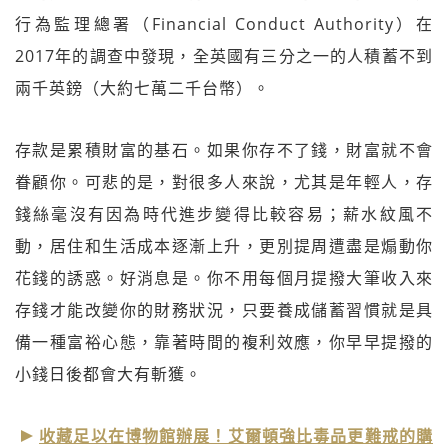
行為監理總署（Financial Conduct Authority）在
2017年的調查中發現，全英國有三分之一的人積蓄不到
兩千英鎊（大約七萬二千台幣）。
存款是累積財富的基石。如果你存不了錢，財富就不會
眷顧你。可悲的是，對很多人來說，尤其是年輕人，存
錢絲毫沒有因為時代進步變得比較容易；薪水紋風不
動，居住和生活成本逐漸上升，更別提周遭盡是煽動你
花錢的誘惑。好消息是。你不用每個月提撥大筆收入來
存錢才能改變你的財務狀況，只要養成儲蓄習慣就是具
備一種富裕心態，靠著時間的複利效應，你早早提撥的
小錢日後都會大有斬獲。
收藏足以在博物館辦展！艾爾頓強比毒品更難戒的購