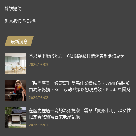
採訪邀請
加入我們 & 投稿
最新消息
不只是下廚的地方！6個關鍵點打造網美系夢幻廚房
2026/08/03
【時尚產業一週要事】愛馬仕業績成長、LVMH時裝部
門終結虧損、Kering轉型策略初現成效、Prada集團財
報亮眼
2026/08/02
在歷史裡過一晚的溫柔提案：雲品「寶桑小町」以女性
限定青旅續寫台東老屋記憶
2026/08/01