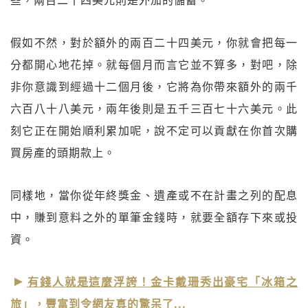
些，兩百二十四美元則是外加的儲蓄。
假如不然，對於額外的兩百二十四美元，你就會把每一
分都開心地花掉。就每個月而言它並不算多，對吧，除
非你意識到經過十二個月後，它將為你帶來額外的兩千
六百八十八美元，兩年後則是五千三百七十六美元。此
刻它正在開始順利累加呢，說不定可以貢獻在你首次購
買房產的頭期款上。
同樣地，當你從年終獎金、遺產或不在計畫之列的配息
中，賺到意料之外的單筆金錢時，就要全額存下來或投
資。
有錢人就是這麼浮誇！金卡戴珊秀出豪宅「冰箱之
旅」，豐富到令網友真的驚呆了...