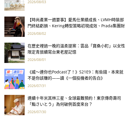
2026/08/03
【時尚產業一週要事】愛馬仕業績成長、LVMH時裝部
門終結虧損、Kering轉型策略初現成效、Prada集團財
報亮眼
2026/08/02
在歷史裡過一晚的溫柔提案：雲品「寶桑小町」以女性
限定青旅續寫台東老屋記憶
2026/08/01
《威～連你也Podcast了！》S21E9：有些錢，本來就
不是你該賺的——讀《一個投機者的告白》
2026/07/31
連續十年米其林三星、全球最難預約！東京傳奇壽司
「鮨さいとう」為何破例首度來台？
2026/07/30