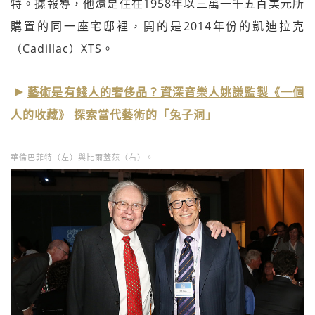
特。據報導，他還是住在1958年以三萬一千五百美元所
購置的同一座宅邸裡，開的是2014年份的凱迪拉克
（Cadillac）XTS。
藝術是有錢人的奢侈品？資深音樂人姚謙監製《一個
人的收藏》 探索當代藝術的「兔子洞」
華倫巴菲特（左）與比爾蓋茲（右）。