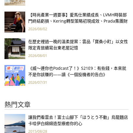
【時尚產業一週要事】愛馬仕業績成長、LVMH時裝部
門終結虧損、Kering轉型策略初現成效、Prada集團財
報亮眼
2026/08/02
在歷史裡過一晚的溫柔提案：雲品「寶桑小町」以女性
限定青旅續寫台東老屋記憶
2026/08/01
《威～連你也Podcast了！》S21E9：有些錢，本來就
不是你該賺的——讀《一個投機者的告白》
2026/07/31
熱門文章
讓我們看雲去！富士山腳下「ほうとう不動」烏龍麵店
卡哇伊白綿綿造型療癒你的心
2015/08/28