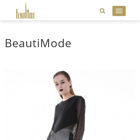
Toggle
navigatio
BeautiMode