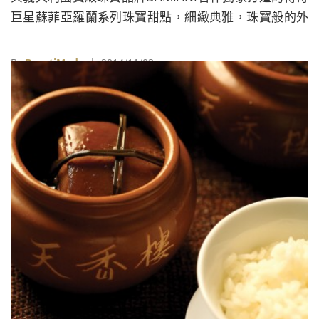
巨星蘇菲亞羅蘭系列珠寶甜點，細緻典雅，珠寶般的外
型以及繽紛的色調，彷彿置身於富麗的珠寶店當中。
By
BeautiMode
| 2014/11/03