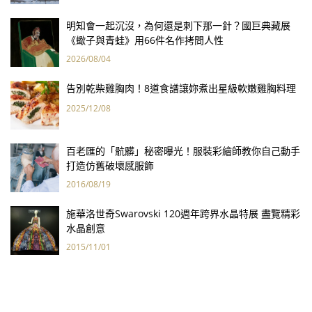
明知會一起沉沒，為何還是刺下那一針？國巨典藏展
《蠍子與青蛙》用66件名作拷問人性
2026/08/04
告別乾柴雞胸肉！8道食譜讓妳煮出星級軟嫩雞胸料理
2025/12/08
百老匯的「骯髒」秘密曝光！服裝彩繪師教你自己動手
打造仿舊破壞感服飾
2016/08/19
施華洛世奇Swarovski 120週年跨界水晶特展 盡覽精彩
水晶創意
2015/11/01