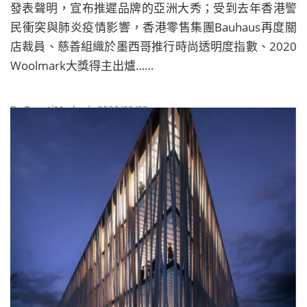
發表聲明，宣布推遲品牌的亞洲大秀；受到去年香港警
民衝突與肺炎疫情影響，香港零售集團Bauhaus再度關
店裁員、慈善組織於墨西哥推行時尚透明度指數、2020
Woolmark大獎得主出爐……
By
BeautiMode
| 2020/02/23