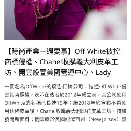
【時尚產業一週要事】Off-White被控
商標侵權、Chanel收購義大利皮革工
坊、開雲設置美國營運中心、Lady
Gaga推出美妝品牌Haus Laboratories
一間名為OffWhite的廣告行銷公司，指控Off-White侵
害其商標權，表示在後者於2012年成立前，其公司使用
OffWhite的名稱已長達15年；繼2018年底宣布不再使
用珍稀皮革後，Chanel收購義大利印花皮革工坊，持續
發開新面料；開雲將於美國紐澤西州（New Jersey）設
立頂尖營運中心；女神卡卡（Lady Gaga）的彩妝品牌