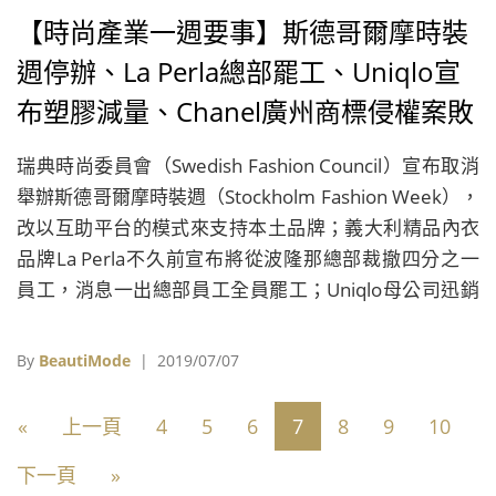
【時尚產業一週要事】斯德哥爾摩時裝
週停辦、La Perla總部罷工、Uniqlo宣
布塑膠減量、Chanel廣州商標侵權案敗
訴
瑞典時尚委員會（Swedish Fashion Council）宣布取消
舉辦斯德哥爾摩時裝週（Stockholm Fashion Week），
改以互助平台的模式來支持本土品牌；義大利精品內衣
品牌La Perla不久前宣布將從波隆那總部裁撤四分之一
員工，消息一出總部員工全員罷工；Uniqlo母公司迅銷
集團宣布在2020年之前，減少85％一次性塑膠的使用，
集團塑膠用量一年可減少7,800噸；Chanel控告廣州一
By
BeautiMode
| 2019/07/07
間珠寶店侵害品牌的「雙C」商標權，卻被中國知識產
權法院判決敗訴。
«
上一頁
4
5
6
7
8
9
10
下一頁
»