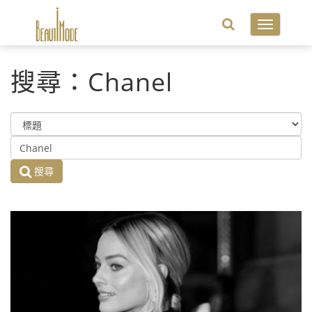
Toggle
navigatio
搜尋：Chanel
搜尋