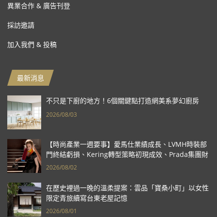
異業合作 & 廣告刊登
採訪邀請
加入我們 & 投稿
最新消息
不只是下廚的地方！6個關鍵點打造網美系夢幻廚房
2026/08/03
【時尚產業一週要事】愛馬仕業績成長、LVMH時裝部
門終結虧損、Kering轉型策略初現成效、Prada集團財
報亮眼
2026/08/02
在歷史裡過一晚的溫柔提案：雲品「寶桑小町」以女性
限定青旅續寫台東老屋記憶
2026/08/01