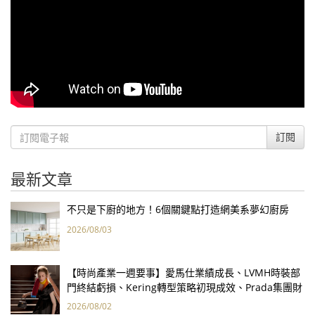
訂閱
最新文章
不只是下廚的地方！6個關鍵點打造網美系夢幻廚房
2026/08/03
【時尚產業一週要事】愛馬仕業績成長、LVMH時裝部
門終結虧損、Kering轉型策略初現成效、Prada集團財
報亮眼
2026/08/02