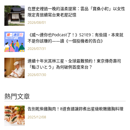
在歷史裡過一晚的溫柔提案：雲品「寶桑小町」以女性
限定青旅續寫台東老屋記憶
2026/08/01
《威～連你也Podcast了！》S21E9：有些錢，本來就
不是你該賺的——讀《一個投機者的告白》
2026/07/31
連續十年米其林三星、全球最難預約！東京傳奇壽司
「鮨さいとう」為何破例首度來台？
2026/07/30
熱門文章
告別乾柴雞胸肉！8道食譜讓妳煮出星級軟嫩雞胸料理
2025/12/08