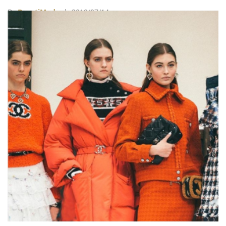
Haus Laboratories將於亞馬遜（Amazon）上架。
By
BeautiMode
| 2019/07/14