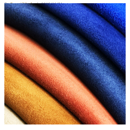
By
BeautiMode
| 2019/11/01