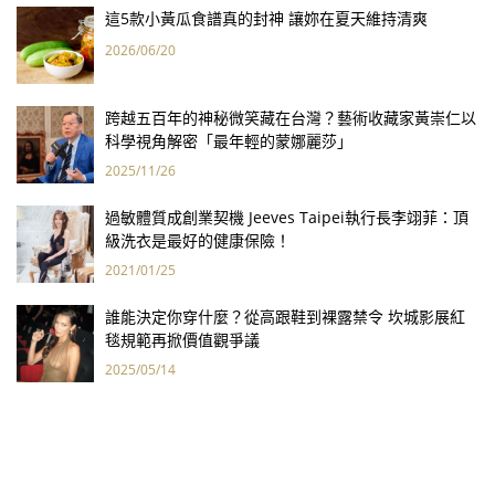
這5款小黃瓜食譜真的封神 讓妳在夏天維持清爽
2026/06/20
跨越五百年的神秘微笑藏在台灣？藝術收藏家黃崇仁以
科學視角解密「最年輕的蒙娜麗莎」
2025/11/26
過敏體質成創業契機 Jeeves Taipei執行長李翊菲：頂
級洗衣是最好的健康保險！
2021/01/25
誰能決定你穿什麼？從高跟鞋到裸露禁令 坎城影展紅
毯規範再掀價值觀爭議
2025/05/14