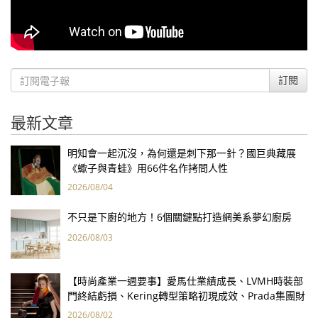
訂閱
最新文章
明知會一起沉沒，為何還是刺下那一針？國巨典藏展
《蠍子與青蛙》用66件名作拷問人性
2026/08/04
不只是下廚的地方！6個關鍵點打造網美系夢幻廚房
2026/08/03
【時尚產業一週要事】愛馬仕業績成長、LVMH時裝部
門終結虧損、Kering轉型策略初現成效、Prada集團財
報亮眼
2026/08/02