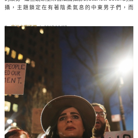
攝，主題鎖定在有著陰柔氣息的中東男子們，而
「Mectoub」是這系列攝影作品的名字，是她在中東地
區四年的旅程中，展現了經過阿拉伯之春後，一群有著
By
非池中藝術網
| 2017/12/07
新一代觀念特徵的男人。