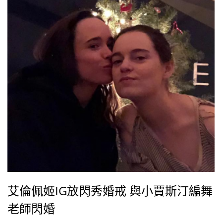
艾倫佩姬IG放閃秀婚戒 與小賈斯汀編舞
老師閃婚