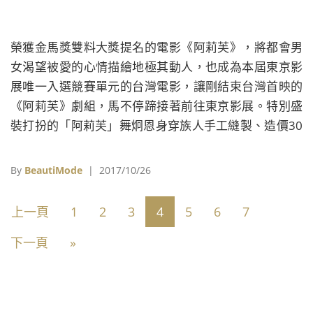
榮獲金馬獎雙料大獎提名的電影《阿莉芙》，將都會男
女渴望被愛的心情描繪地極其動人，也成為本屆東京影
展唯一入選競賽單元的台灣電影，讓剛結束台灣首映的
《阿莉芙》劇組，馬不停蹄接著前往東京影展。特別盛
裝打扮的「阿莉芙」舞炯恩身穿族人手工縫製、造價30
萬的皇族服飾，完全重現電影海報上的迷人風采。
By
BeautiMode
| 2017/10/26
上一頁
1
2
3
4
5
6
7
下一頁
»