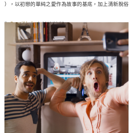
），以初戀的單純之愛作為故事的基底，加上清新脫俗
的劇本及出色的年輕卡司，跳脫出同性戀題材多半沉重
的框架，道出每個人都值得擁有的愛情故事。
By
BeautiMode
| 2018/02/02