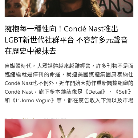
擁抱每一種性向！Condé Nast推出
LGBT新世代社群平台 不容許多元聲音
在歷史中被抹去
自媒體時代，大眾媒體越來越難經營，許多刊物不是面
臨縮編就是停刊的命運，就連美國媒體集團康泰納仕
Condé Nast也不例外。近年開始大動作重新調整組織的
Condé Nast，旗下多本雜誌像是《Detail》、《Self》
和《L’Uomo Vogue》等，都在廣告收入下滑以及市場
需求萎縮的情況下，遭受停刊窘境。
By
BeautiMode
| 2017/11/02