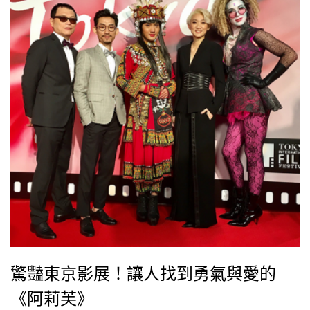
驚豔東京影展！讓人找到勇氣與愛的
《阿莉芙》