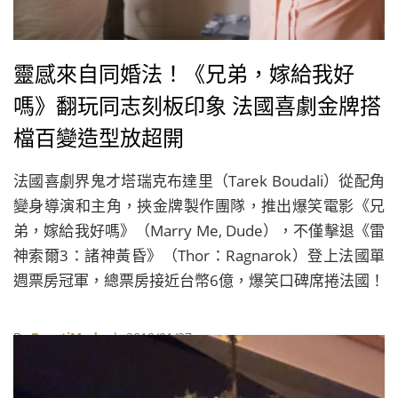
靈感來自同婚法！《兄弟，嫁給我好
嗎》翻玩同志刻板印象 法國喜劇金牌搭
檔百變造型放超開
法國喜劇界鬼才塔瑞克布達里（Tarek Boudali）從配角
變身導演和主角，挾金牌製作團隊，推出爆笑電影《兄
弟，嫁給我好嗎》（Marry Me, Dude），不僅擊退《雷
神索爾3：諸神黃昏》（Thor：Ragnarok）登上法國單
週票房冠軍，總票房接近台幣6億，爆笑口碑席捲法國！
By
BeautiMode
| 2018/01/27