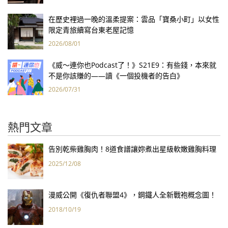
在歷史裡過一晚的溫柔提案：雲品「寶桑小町」以女性
限定青旅續寫台東老屋記憶
2026/08/01
《威～連你也Podcast了！》S21E9：有些錢，本來就
不是你該賺的——讀《一個投機者的告白》
2026/07/31
熱門文章
告別乾柴雞胸肉！8道食譜讓妳煮出星級軟嫩雞胸料理
2025/12/08
漫威公開《復仇者聯盟4》，鋼鐵人全新戰袍概念圖！
2018/10/19