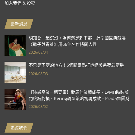
加入我們 & 投稿
最新消息
明知會一起沉沒，為何還是刺下那一針？國巨典藏展
《蠍子與青蛙》用66件名作拷問人性
2026/08/04
不只是下廚的地方！6個關鍵點打造網美系夢幻廚房
2026/08/03
【時尚產業一週要事】愛馬仕業績成長、LVMH時裝部
門終結虧損、Kering轉型策略初現成效、Prada集團財
報亮眼
2026/08/02
追蹤我們