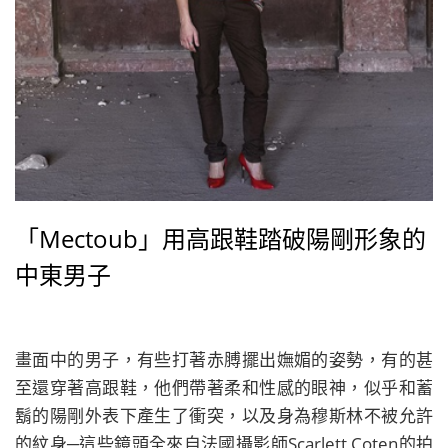
「Mectoub」用高跟鞋踏破陽剛形象的
中東男子
畫面中的男子，有些打著赤膊擺出嫵媚的姿勢，有的甚
至還穿著高跟鞋，他們帶著柔和性感的眼神，似乎和蓄
鬍的陽剛外表下產生了衝突，以及身為穆斯林不被允許
的紋身─這些鏡頭全來自法國攝影師Scarlett Coten的拍