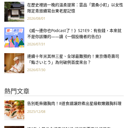
在歷史裡過一晚的溫柔提案：雲品「寶桑小町」以女性
限定青旅續寫台東老屋記憶
2026/08/01
《威～連你也Podcast了！》S21E9：有些錢，本來就
不是你該賺的——讀《一個投機者的告白》
2026/07/31
連續十年米其林三星、全球最難預約！東京傳奇壽司
「鮨さいとう」為何破例首度來台？
2026/07/30
熱門文章
告別乾柴雞胸肉！8道食譜讓妳煮出星級軟嫩雞胸料理
2025/12/08