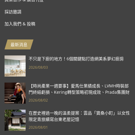
採訪邀請
加入我們 & 投稿
最新消息
不只是下廚的地方！6個關鍵點打造網美系夢幻廚房
2026/08/03
【時尚產業一週要事】愛馬仕業績成長、LVMH時裝部
門終結虧損、Kering轉型策略初現成效、Prada集團財
報亮眼
2026/08/02
在歷史裡過一晚的溫柔提案：雲品「寶桑小町」以女性
限定青旅續寫台東老屋記憶
2026/08/01