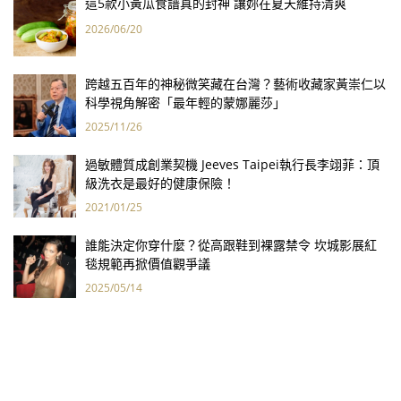
這5款小黃瓜食譜真的封神 讓妳在夏天維持清爽
2026/06/20
跨越五百年的神秘微笑藏在台灣？藝術收藏家黃崇仁以
科學視角解密「最年輕的蒙娜麗莎」
2025/11/26
過敏體質成創業契機 Jeeves Taipei執行長李翊菲：頂
級洗衣是最好的健康保險！
2021/01/25
誰能決定你穿什麼？從高跟鞋到裸露禁令 坎城影展紅
毯規範再掀價值觀爭議
2025/05/14