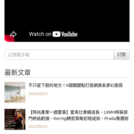
訂閱
最新文章
不只是下廚的地方！6個關鍵點打造網美系夢幻廚房
2026/08/03
【時尚產業一週要事】愛馬仕業績成長、LVMH時裝部
門終結虧損、Kering轉型策略初現成效、Prada集團財
報亮眼
2026/08/02