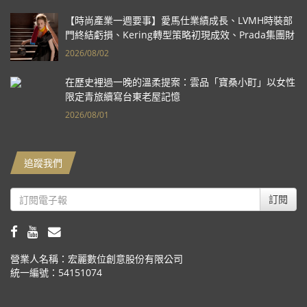
【時尚產業一週要事】愛馬仕業績成長、LVMH時裝部
門終結虧損、Kering轉型策略初現成效、Prada集團財
報亮眼
2026/08/02
在歷史裡過一晚的溫柔提案：雲品「寶桑小町」以女性
限定青旅續寫台東老屋記憶
2026/08/01
追蹤我們
訂閱
營業人名稱：宏麗數位創意股份有限公司
統一編號：54151074