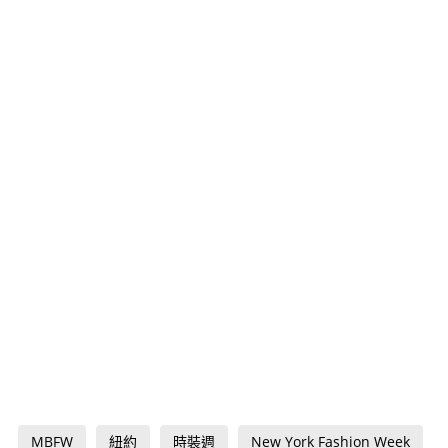
MBFW
紐約
時裝週
New York Fashion Week