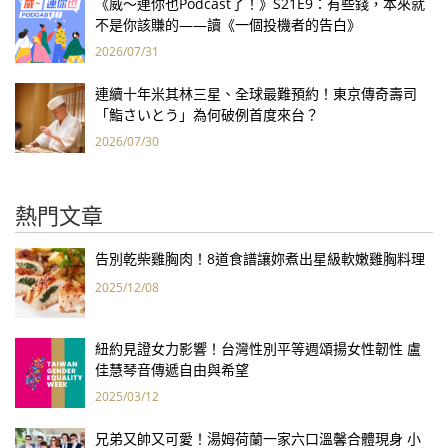
《威～連你也Podcast了！》S21E9：有些錢，本來就
不是你該賺的——讀《一個投機者的告白》
2026/07/31
連續十年米其林三星、全球最難預約！東京傳奇壽司
「鮨さいとう」為何破例首度來台？
2026/07/30
熱門文章
告別乾柴雞胸肉！8道食譜讓妳煮出星級軟嫩雞胸料理
2025/12/08
紐約見證女力影響！台灣性別平等週頌揚女性韌性 盧
佳慧琴音傳遞自由與希望
2025/03/12
兄弟又帥又可愛！湯姆荷蘭一家六口溫馨合體現身 小