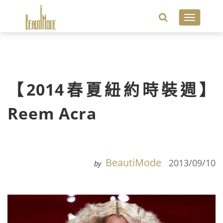
Toggle
navigatio
【2014春夏紐約時裝週】
Reem Acra
BeautiMode
2013/09/10
by