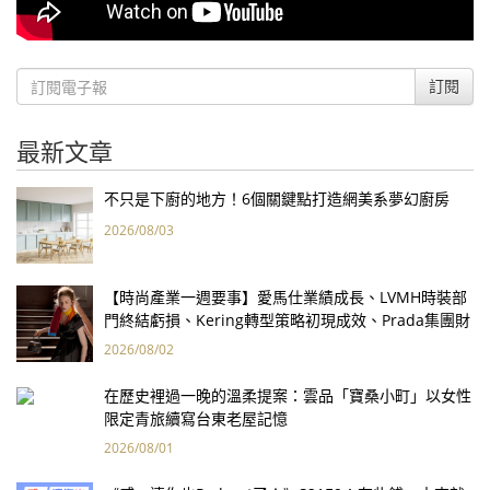
訂閱
最新文章
不只是下廚的地方！6個關鍵點打造網美系夢幻廚房
2026/08/03
【時尚產業一週要事】愛馬仕業績成長、LVMH時裝部
門終結虧損、Kering轉型策略初現成效、Prada集團財
報亮眼
2026/08/02
在歷史裡過一晚的溫柔提案：雲品「寶桑小町」以女性
限定青旅續寫台東老屋記憶
2026/08/01