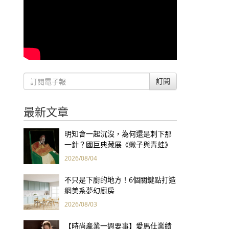
訂閱
最新文章
明知會一起沉沒，為何還是刺下那
一針？國巨典藏展《蠍子與青蛙》
用66件名作拷問人性
2026/08/04
不只是下廚的地方！6個關鍵點打造
網美系夢幻廚房
2026/08/03
【時尚產業一週要事】愛馬仕業績