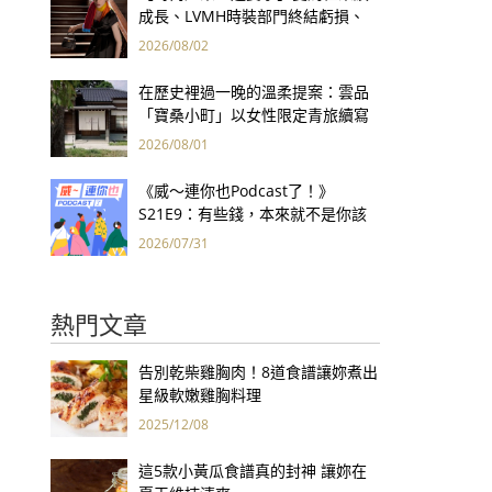
成長、LVMH時裝部門終結虧損、
Kering轉型策略初現成效、Prada
2026/08/02
集團財報亮眼
在歷史裡過一晚的溫柔提案：雲品
「寶桑小町」以女性限定青旅續寫
台東老屋記憶
2026/08/01
《威～連你也Podcast了！》
S21E9：有些錢，本來就不是你該
賺的——讀《一個投機者的告白》
2026/07/31
熱門文章
告別乾柴雞胸肉！8道食譜讓妳煮出
星級軟嫩雞胸料理
2025/12/08
這5款小黃瓜食譜真的封神 讓妳在