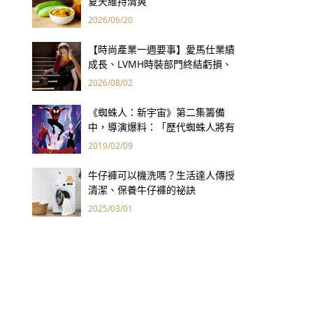
夏天維持清爽
2026/06/20
【時尚產業一週要事】愛馬仕業績
成長、LVMH時裝部門終結虧損、
Kering轉型策略初現成效、Prada
2026/08/02
集團財報亮眼
《蜘蛛人：新宇宙》第二集籌備
中，導演爆料：「歷代蜘蛛人將有
機會同時出現！」
2019/02/09
牛仔褲可以機洗嗎？生活達人傳授
清潔、保養牛仔褲的祕訣
2025/03/01