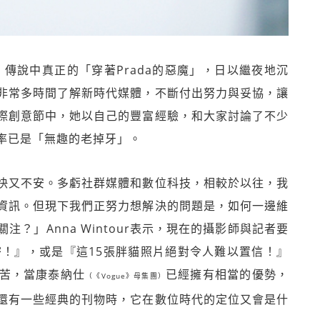
，傳說中真正的「穿著Prada的惡魔」，日以繼夜地沉
非常多時間了解新時代媒體，不斷付出努力與妥協，讓
際創意節中，她以自己的豐富經驗，和大家討論了不少
率已是「無趣的老掉牙」。
快又不安。多虧社群媒體和數位科技，相較於以往，我
資訊。但現下我們正努力想解決的問題是，如何一邊維
？」Anna Wintour表示，現在的攝影師與記者要
密！』，或是『這15張胖貓照片絕對令人難以置信！』
苦，當康泰納仕
已經擁有相當的優勢，
（《Vogue》母集團）
還有一些經典的刊物時，它在數位時代的定位又會是什