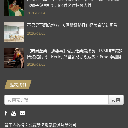
《蠍子與青蛙》用66件名作拷問人性
2026/08/04
不只是下廚的地方！6個關鍵點打造網美系夢幻廚房
2026/08/03
【時尚產業一週要事】愛馬仕業績成長、LVMH時裝部
門終結虧損、Kering轉型策略初現成效、Prada集團財
報亮眼
2026/08/02
追蹤我們
訂閱
營業人名稱：宏麗數位創意股份有限公司