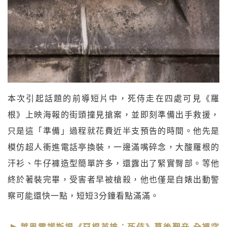
本次引起話題的前導短片中，死侍走在四處可見《羅
根》上映海報的街頭撞見搶案，並即刻準備出手救援，
只是這「準備」過程就花費近半支預告的時間。他先是
模仿超人衝進電話亭換裝，一邊滿嘴碎念，大酸羅根的
汗衫、牛仔褲造型簡單許多，還露出了緊實臀部。等他
終於著裝完畢，受害者早被槍殺，他也僅是自婊出動警
察可能還快一點，短短3分鐘看點滿滿。