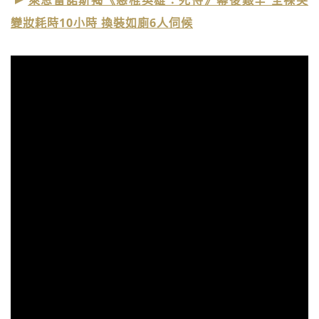
萊恩雷諾斯揭《惡棍英雄：死侍》幕後艱辛 全裸突
變妝耗時10小時 換裝如廁6人伺候