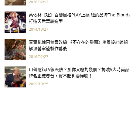
2026/02/12
蔡依林《呸》百變風格PLAY上癮 紐約品牌The Blonds
打造天后華麗造型
2014/10/27
真實亂倫囚禁案改編 《不存在的房間》場景設計師親
解溫馨牢籠製作幕後
2016/02/27
川普唸錯LV很丟臉？那你又唸對幾個？揭曉5大時尚品
牌名正確發音，買不起也要懂唸！
2019/10/25