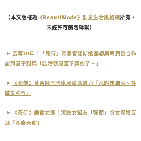
（本文版權為
《BeautiMode》創意生活風格網
所有，
未經許可請勿轉載）
苦等10年！「死侍」萊恩雷諾斯透露想與周潤發合作
談到妻子甜稱「結婚就是簽下契約了。」
《死侍》莫雷娜巴卡琳展致命魅力「凡妮莎聰明、性
感又強悍」
《死侍》霸氣女郎！叛逆女盟友「彈頭」尬女悍將反
派「沙塵天使」