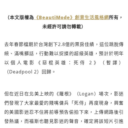
（本文版權為
《BeautiMode》創意生活風格網
所有，
未經許可請勿轉載）
去年春節檔期於台灣創下2.8億的票房佳績，這位跳脫傳
統、滿嘴髒話，行動難以捉摸的超級英雄，預計於明年
以個人電影《惡棍英雄：死侍 2》（暫譯）
（Deadpool 2）回歸。
但在近日在北美上映的《羅根》（Logan）場次，影迷
們發現了大家最愛的賤嘴傭兵「死侍」再度現身，興奮
的美國影迷忍不住將前導預告偷拍下來，上傳網路後引
發熱議，而福斯也聽見影迷的聲音，確定將該短片引進