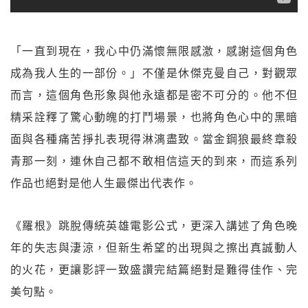
「一直到現在，我心中仍滿懷無限感激，感謝這個角色
成為我人生的一部份。」不僅是休傑克曼自己，對觀眾
而言，這個角色形象與他永遠都是密不可分的。他不但
精采詮釋了驚心動魄的打鬥場景，也將角色心中的黑暗
面與各種痛苦掙扎表現得淋漓盡致。當金鋼狼最終章殺
青那一刻，連休自己都不敢相信這天的到來，而這系列
作品也絕對是他人生最傑出代表作。
《羅根》跳脫傳統英雄電影公式，更深入講述了角色晚
年的失志與淒涼，但新生希望的出現與之擦出真誠動人
的火花，更讓影評一致盛讚完結篇絕對是難得佳作、完
美句點。