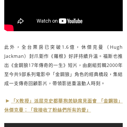
此外，全台票房已突破1.6億，休傑克曼（Hugh
Jackman）封爪鉅作《羅根》好評持續升溫。福斯也推
出《金鋼狼17年傳奇的一生》短片，由劇組剪輯2000年
至今共9部系列電影中「金鋼狼」角色的經典橋段，集結
成一支傳奇回顧影片，帶領影迷重溫動人時刻。
「X教授」派屈克史都華抱恙缺席見面會 「金鋼狼」
休傑克曼：「我接收了粉絲們所有的愛」