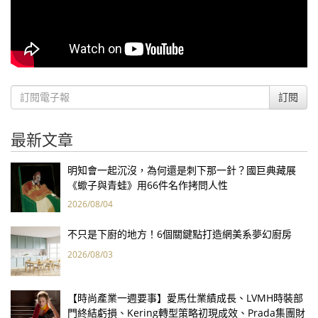
訂閱
最新文章
明知會一起沉沒，為何還是刺下那一針？國巨典藏展
《蠍子與青蛙》用66件名作拷問人性
2026/08/04
不只是下廚的地方！6個關鍵點打造網美系夢幻廚房
2026/08/03
【時尚產業一週要事】愛馬仕業績成長、LVMH時裝部
門終結虧損、Kering轉型策略初現成效、Prada集團財