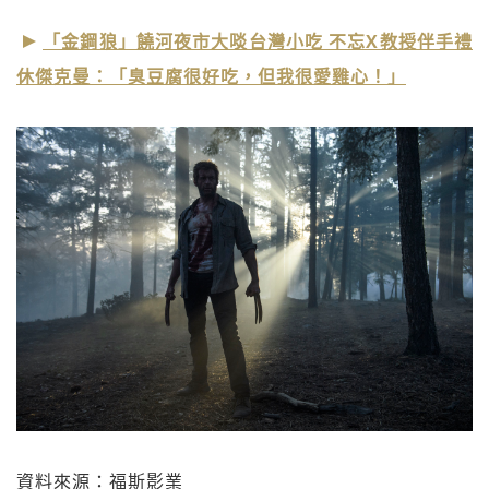
「金鋼狼」饒河夜市大啖台灣小吃 不忘X教授伴手禮
休傑克曼：「臭豆腐很好吃，但我很愛雞心！」
資料來源：福斯影業