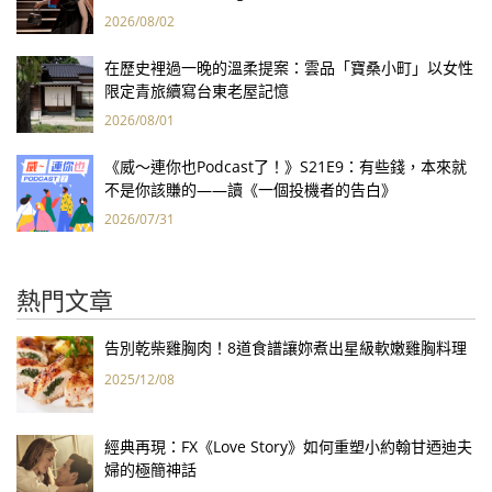
報亮眼
2026/08/02
在歷史裡過一晚的溫柔提案：雲品「寶桑小町」以女性
限定青旅續寫台東老屋記憶
2026/08/01
《威～連你也Podcast了！》S21E9：有些錢，本來就
不是你該賺的——讀《一個投機者的告白》
2026/07/31
熱門文章
告別乾柴雞胸肉！8道食譜讓妳煮出星級軟嫩雞胸料理
2025/12/08
經典再現：FX《Love Story》如何重塑小約翰甘迺迪夫
婦的極簡神話