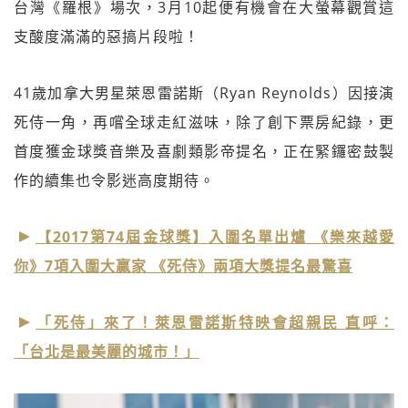
台灣《羅根》場次，3月10起便有機會在大螢幕觀賞這
支酸度滿滿的惡搞片段啦！
41歲加拿大男星萊恩雷諾斯（Ryan Reynolds）因接演
死侍一角，再嚐全球走紅滋味，除了創下票房紀錄，更
首度獲金球獎音樂及喜劇類影帝提名，正在緊鑼密鼓製
作的續集也令影迷高度期待。
【2017第74屆金球獎】入圍名單出爐 《樂來越愛
你》7項入圍大贏家 《死侍》兩項大獎提名最驚喜
「死侍」來了！萊恩雷諾斯特映會超親民 直呼：
「台北是最美麗的城市！」