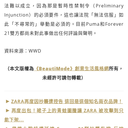
法難以成立，因為那是暫時性禁制令（Preliminary
Injunction）的必須要件，這也讓法院「無法信服」如
此「不尋常的」舉動是必須的。目前Puma和Forever
21雙方都尚未對此事做出任何評論與聲明。
資料來源：WWD
（本文版權為
《BeautiMode》創意生活風格網
所有，
未經許可請勿轉載）
ZARA再度因抄襲遭控告 這回是這個知名雨衣品牌！
再度出包！裙子上的青蛙圖騰讓 ZARA 被攻擊到只
能下架...