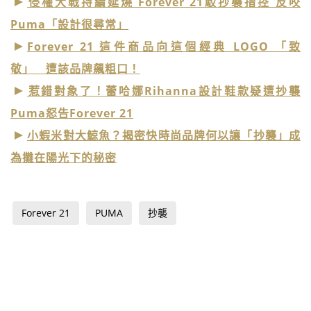
侵權大戰持續延燒 Forever 21駁抄襲指控 反咬
Puma「設計很尋常」
Forever 21 這件商品向這個經典 LOGO 「致
敬」 遭該品牌飆粗口！
惹錯對象了！蕾哈娜Rihanna設計鞋款疑遭抄襲
Puma怒告Forever 21
小蝦米對大鯨魚？揭密快時尚品牌何以讓「抄襲」成
為攤在陽光下的秘密
Forever 21
PUMA
抄襲