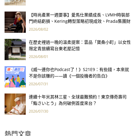
【時尚產業一週要事】愛馬仕業績成長、LVMH時裝部
門終結虧損、Kering轉型策略初現成效、Prada集團財
報亮眼
2026/08/02
在歷史裡過一晚的溫柔提案：雲品「寶桑小町」以女性
限定青旅續寫台東老屋記憶
2026/08/01
《威～連你也Podcast了！》S21E9：有些錢，本來就
不是你該賺的——讀《一個投機者的告白》
2026/07/31
連續十年米其林三星、全球最難預約！東京傳奇壽司
「鮨さいとう」為何破例首度來台？
2026/07/30
熱門文章