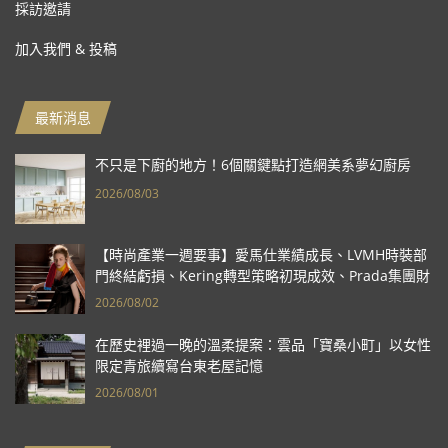
採訪邀請
加入我們 & 投稿
最新消息
不只是下廚的地方！6個關鍵點打造網美系夢幻廚房
2026/08/03
【時尚產業一週要事】愛馬仕業績成長、LVMH時裝部
門終結虧損、Kering轉型策略初現成效、Prada集團財
報亮眼
2026/08/02
在歷史裡過一晚的溫柔提案：雲品「寶桑小町」以女性
限定青旅續寫台東老屋記憶
2026/08/01