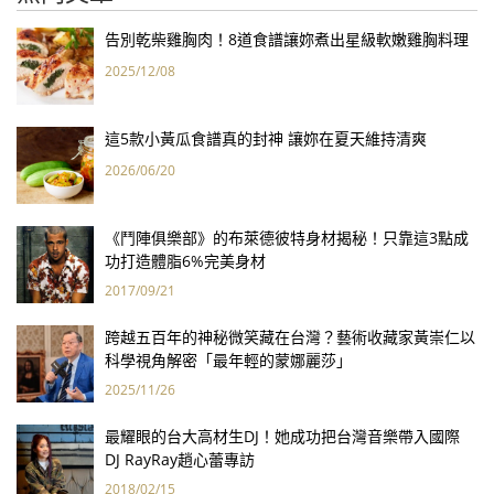
告別乾柴雞胸肉！8道食譜讓妳煮出星級軟嫩雞胸料理
2025/12/08
這5款小黃瓜食譜真的封神 讓妳在夏天維持清爽
2026/06/20
《鬥陣俱樂部》的布萊德彼特身材揭秘！只靠這3點成
功打造體脂6%完美身材
2017/09/21
跨越五百年的神秘微笑藏在台灣？藝術收藏家黃崇仁以
科學視角解密「最年輕的蒙娜麗莎」
2025/11/26
最耀眼的台大高材生DJ！她成功把台灣音樂帶入國際
DJ RayRay趙心蕾專訪
2018/02/15