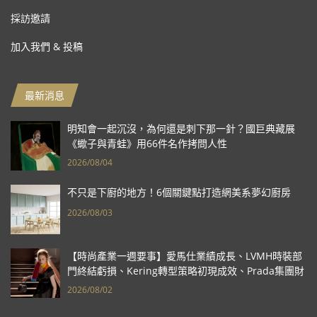
採訪邀請
加入我們 & 投稿
最新消息
明知會一起沉沒，為何還是刺下那一針？國巨典藏展
《蠍子與青蛙》用66件名作拷問人性
2026/08/04
不只是下廚的地方！6個關鍵點打造網美系夢幻廚房
2026/08/03
【時尚產業一週要事】愛馬仕業績成長、LVMH時裝部
門終結虧損、Kering轉型策略初現成效、Prada集團財
報亮眼
2026/08/02