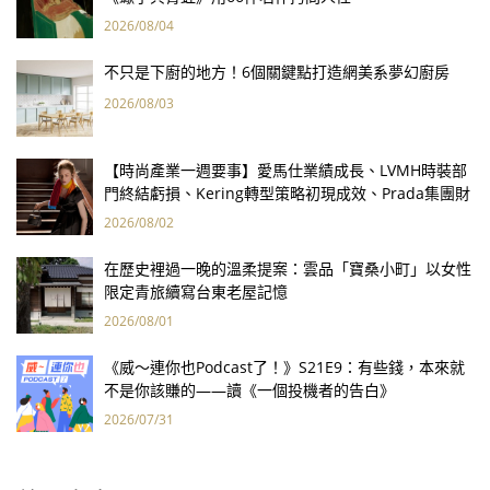
2026/08/04
不只是下廚的地方！6個關鍵點打造網美系夢幻廚房
2026/08/03
【時尚產業一週要事】愛馬仕業績成長、LVMH時裝部
門終結虧損、Kering轉型策略初現成效、Prada集團財
報亮眼
2026/08/02
在歷史裡過一晚的溫柔提案：雲品「寶桑小町」以女性
限定青旅續寫台東老屋記憶
2026/08/01
《威～連你也Podcast了！》S21E9：有些錢，本來就
不是你該賺的——讀《一個投機者的告白》
2026/07/31