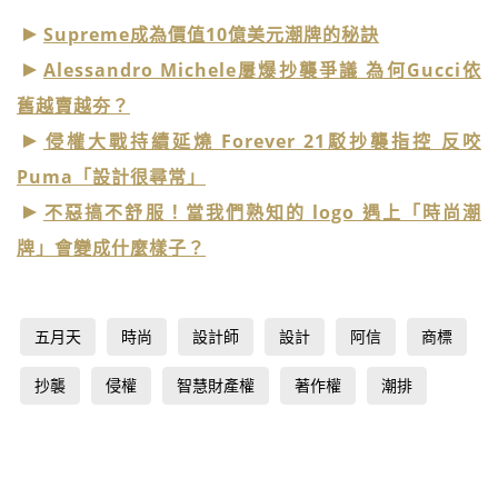
Supreme成為價值10億美元潮牌的秘訣
Alessandro Michele屢爆抄襲爭議 為何Gucci依
舊越賣越夯？
侵權大戰持續延燒 Forever 21駁抄襲指控 反咬
Puma「設計很尋常」
不惡搞不舒服！當我們熟知的 logo 遇上「時尚潮
牌」會變成什麼樣子？
五月天
時尚
設計師
設計
阿信
商標
抄襲
侵權
智慧財產權
著作權
潮排