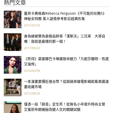
熱門文章
蕾貝卡弗格森Rebecca Ferguson《不可能的任務5》
神秘女特務 美人謎情參考影后經典形象
2015/07/30
身為總被譽為是極品帥哥「漢斯沃」三兄弟 大哥自
嘲：我就是最矮的那一個！
2017/06/23
《死侍》莫雷娜巴卡琳展致命魅力「凡妮莎聰明、性感
又強悍」
2016/02/09
一本漫畫要價近億台幣？從超級英雄電影崛起看美國漫
畫收藏市場
2015/08/30
僅憑一段「錄音」定生死！從無名小卒晉升時尚主管
艾蜜莉布朗揭秘改變人生的關鍵試鏡