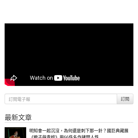
訂閱
最新文章
明知會一起沉沒，為何還是刺下那一針？國巨典藏展
《蠍子與青蛙》用66件名作拷問人性