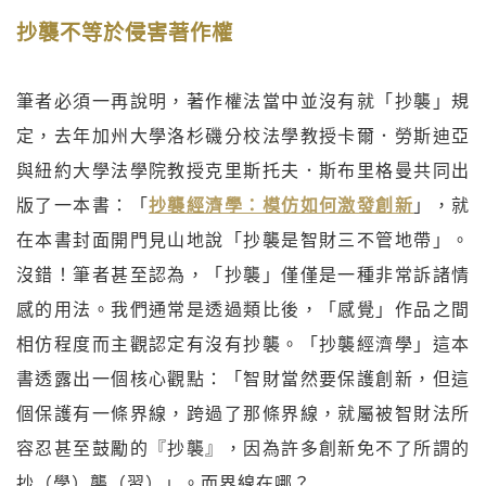
抄襲不等於侵害著作權
筆者必須一再說明，著作權法當中並沒有就「抄襲」規
定，去年加州大學洛杉磯分校法學教授卡爾．勞斯迪亞
與紐約大學法學院教授克里斯托夫．斯布里格曼共同出
版了一本書：「
抄襲經濟學：模仿如何激發創新
」，就
在本書封面開門見山地說「抄襲是智財三不管地帶」。
沒錯！筆者甚至認為，「抄襲」僅僅是一種非常訴諸情
感的用法。我們通常是透過類比後，「感覺」作品之間
相仿程度而主觀認定有沒有抄襲。「抄襲經濟學」這本
書透露出一個核心觀點：「智財當然要保護創新，但這
個保護有一條界線，跨過了那條界線，就屬被智財法所
容忍甚至鼓勵的『抄襲』，因為許多創新免不了所謂的
抄（學）襲（習）」。而界線在哪？