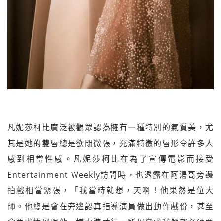
凡妮莎柯比廣泛被觀眾認為擁有一種特別的氣質美，尤
其是她的雙唇總是欲閉微張，充滿特徵的唇形令許多人
感到相當性感。凡妮莎柯比在為了宣傳電影而接受
Entertainment Weekly訪問時，也透露在阿湯哥旁邊
拍戲相當緊張，「我當時就想，天啊！他果然是位大
師。他總是會在旁邊認真指導演員做出動作戲份，甚至