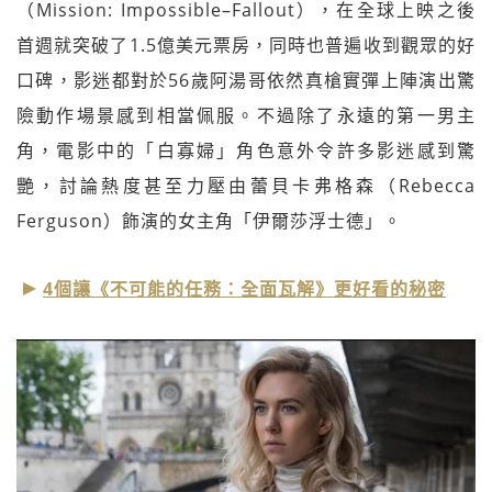
（Mission: Impossible–Fallout），在全球上映之後
首週就突破了1.5億美元票房，同時也普遍收到觀眾的好
口碑，影迷都對於56歲阿湯哥依然真槍實彈上陣演出驚
險動作場景感到相當佩服。不過除了永遠的第一男主
角，電影中的「白寡婦」角色意外令許多影迷感到驚
艷，討論熱度甚至力壓由蕾貝卡弗格森（Rebecca
Ferguson）飾演的女主角「伊爾莎浮士德」。
4個讓《不可能的任務：全面瓦解》更好看的秘密