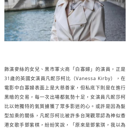
飾演麥絲的女兒、黑市軍火商「白寡婦」的演員，正是
31歲的英國女演員凡妮莎柯比（Vanessa Kirby），在
電影中白寡婦表面上是大慈善家，但私底下則是在進行
黑暗的交易，每一次出場都氣勢十足，女演員凡妮莎柯
比以她獨特的氣質擄獲了眾多影迷的心。或許是因為髮
型加乘的關係，凡妮莎柯比被許多台灣觀眾認為神似香
港女歌手鄧紫棋，紛紛笑說，「原來是鄧紫琪，我以為