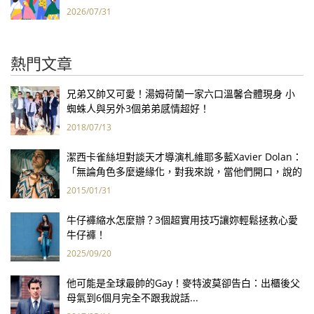
2026/07/31
熱門文章
兄弟又帥又可愛！湯姆荷蘭一家六口溫馨合體現身 小
蜘蛛人與另外3個弟弟感情超好！
2018/07/13
潔西卡雀絲坦對談天才導演札維耶多藍Xavier Dolan：
「無論角色多麼邊緣化，對我來說，當他們開口，說的
都是我心裡的話。」
2015/01/31
牛仔褲縮水怎麼辦？3個超實用技巧讓妳輕鬆拯救心愛
牛仔褲！
2025/09/20
他可能是全球最帥的Gay！麥特波莫卻告白：出櫃後父
母氣到6個月完全不跟我說話...