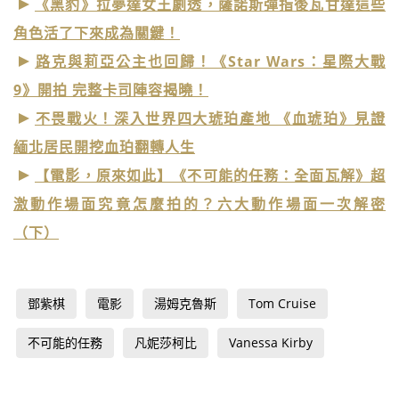
《黑豹》拉夢達女王劇透，薩諾斯彈指後瓦甘達這些
角色活了下來成為關鍵！
路克與莉亞公主也回歸！《Star Wars：星際大戰
9》開拍 完整卡司陣容揭曉！
不畏戰火！深入世界四大琥珀產地 《血琥珀》見證
緬北居民開挖血珀翻轉人生
【電影，原來如此】《不可能的任務：全面瓦解》超
激動作場面究竟怎麼拍的？六大動作場面一次解密
（下）
鄧紫棋
電影
湯姆克魯斯
Tom Cruise
不可能的任務
凡妮莎柯比
Vanessa Kirby