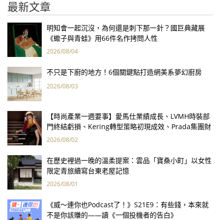
最新文章
明知會一起沉沒，為何還是刺下那一針？國巨典藏展
《蠍子與青蛙》用66件名作拷問人性
2026/08/04
不只是下廚的地方！6個關鍵點打造網美系夢幻廚房
2026/08/03
【時尚產業一週要事】愛馬仕業績成長、LVMH時裝部
門終結虧損、Kering轉型策略初現成效、Prada集團財
報亮眼
2026/08/02
在歷史裡過一晚的溫柔提案：雲品「寶桑小町」以女性
限定青旅續寫台東老屋記憶
2026/08/01
《威～連你也Podcast了！》S21E9：有些錢，本來就
不是你該賺的——讀《一個投機者的告白》