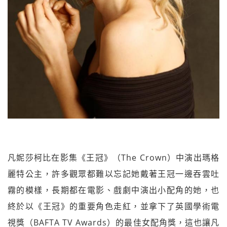
凡妮莎柯比在影集《王冠》（The Crown）中演出瑪格
麗特公主，許多觀眾都難以忘記她戴著王冠一邊吞雲吐
霧的模樣，長期都在電影、戲劇中演出小配角的她，也
終於以《王冠》的重要角色走紅，並拿下了英國學術電
視獎（BAFTA TV Awards）的最佳女配角獎，這也讓凡